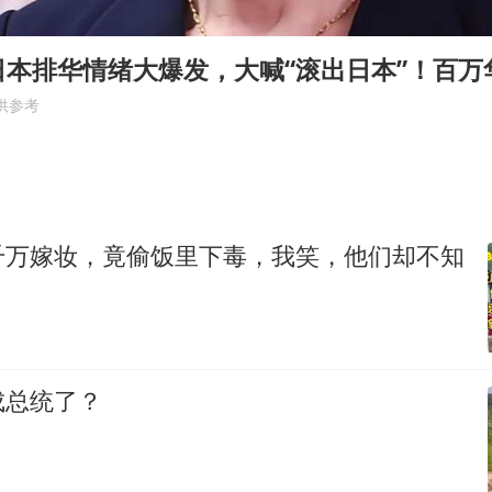
乘客脱鞋散发异味 司机提醒反被怼
日本籍女网红在韩直播时自杀身亡
日本排华情绪大爆发，大喊“滚出日本”！百万
恩比德变瘦引热议
供参考
多专业取消艺考 文化工作者要有文化
汕头市政府被约谈
南太行山失联女孩最后信号不在山林
千万嫁妆，竟偷饭里下毒，我笑，他们却不知
总书记关心百姓身边这些民生大事
成总统了？