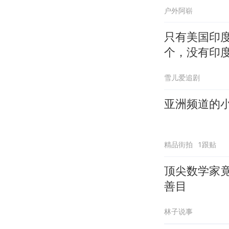
户外阿崭
只有美国印
个，没有印
雪儿爱追剧
亚洲频道的
精品街拍
1跟贴
顶尖数学家
善目
林子说事