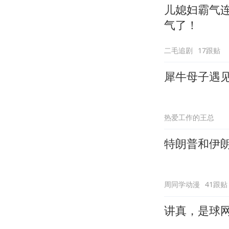
儿媳妇霸气
气了！
二毛追剧
17跟贴
犀牛母子遇
热爱工作的王总
特朗普和伊
周同学动漫
41跟贴
讲真，是球