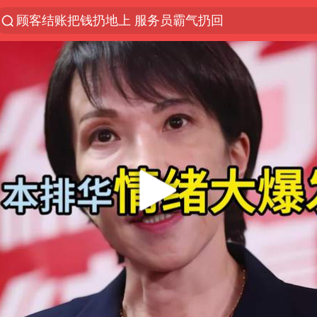
探寻“技能+”促就业创业新路
美国退回1000亿美元关税
山东财大教授刘海明逝世 终年38岁
李亚鹏向地铁吐血女孩捐99999元
台风白海豚或在华东沿海登陆
弹药库存告急 美军补货难
如何把百年大党建设得更加坚强有力
香港殿堂级填词人黎彼得因病离世 终年76岁
FIFA官方支持因凡蒂诺
41岁女子为鼓励女儿考上985研究生
沙特否认与胡塞武装举行会谈