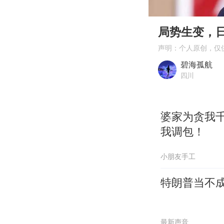
00:00
Play
局势生变，
声明：个人原创，仅
碧海孤航
四川
婆家为贪我
我调包！
小朋友手工
特朗普当不
最新声音