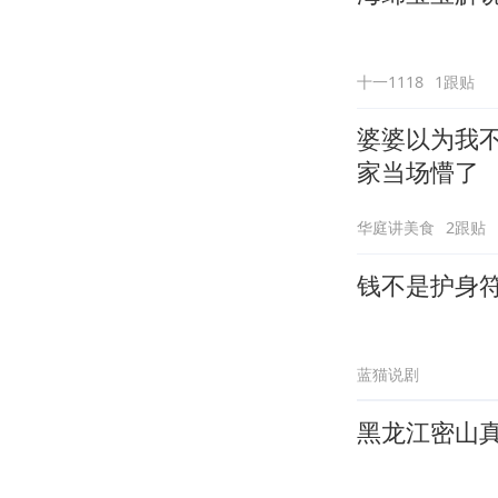
十一1118
1跟贴
婆婆以为我
家当场懵了
华庭讲美食
2跟贴
钱不是护身
蓝猫说剧
黑龙江密山