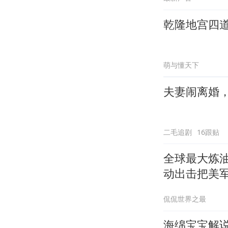
乾隆地宫四
萌与懂天下
夫妻闹离婚
二毛追剧
16跟贴
全球最大炼
动出击把美
侃侃世界之最
海绵宝宝解说