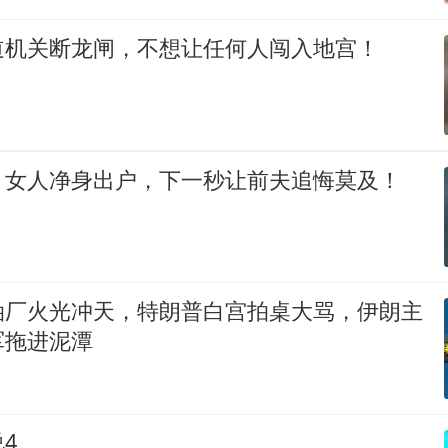
道机关断龙闸，不想让任何人闯入地宫！
，女人净身出户，下一秒让前夫追悔莫及！
油厂火光冲天，特朗普白宫拍桌大骂，伊朗主
军拖进泥潭
4