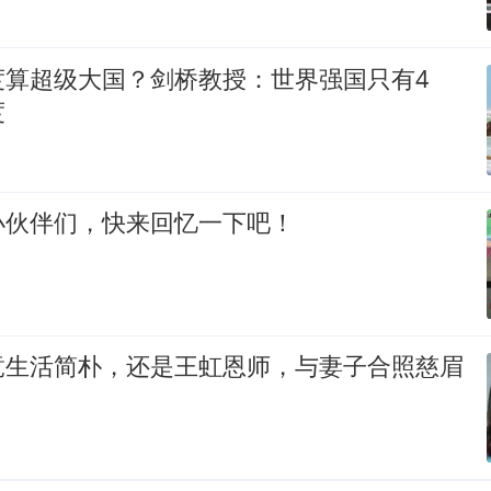
度算超级大国？剑桥教授：世界强国只有4
度
小伙伴们，快来回忆一下吧！
竟生活简朴，还是王虹恩师，与妻子合照慈眉