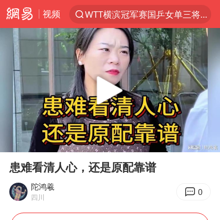
视频
WTT横滨冠军赛国乒女单三将晋级四强
光影经济撬动暑期消费新蓝海
陈思诚零点晒照为佟丽娅庆生
郑丽文：台湾从来没有“独立”过
商场现钱学森巨幅海报 负责人回应
几元成本的AI广告导致千万市值蒸发
情侣在平潭拍日出时坠崖致一死一伤
00:00
06:56
老挝国会主席赛宋蓬逝世
Play
Ent
full
购飞机票7分钟后退票被扣2022元
患难看清人心，还是原配靠谱
白海豚将正面袭击贯穿浙江
陀鸿羲
0
四川
酒店回应车内过夜被收150元