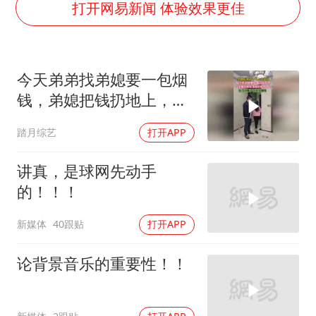
酒店花洒现排泄物住客索赔遭拒
打开网易新闻 体验效果更佳
杭州全市有序停课
夏日经济乘“热”而上 消费市场向“新”而行
今天弟弟找弟媳要一包烟
36岁男演员成景区NPC后人气爆棚
钱，弟媳把钱扔地上，那
新疆优化调整景区内自驾服务费
一刻好心酸
踏月综艺
打开APP
检测列车撞人致11死2伤 涉事单位被罚
宇树王兴兴被问了360多个问题
讲真，是球网先动手
乐享全民健身 共筑健康中国
的！！！
新媒体
40跟贴
打开APP
论背景音乐的重要性！！