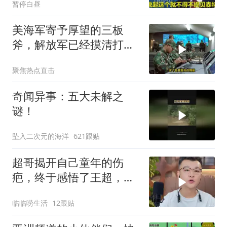
暂停白昼
美海军寄予厚望的三板
斧，解放军已经摸清打
法，海空一体联手接下
聚焦热点直击
奇闻异事：五大未解之
谜！
坠入二次元的海洋
621跟贴
超哥揭开自己童年的伤
疤，终于感悟了王超，他
决定接妈妈回来养老
临临唠生活
12跟贴