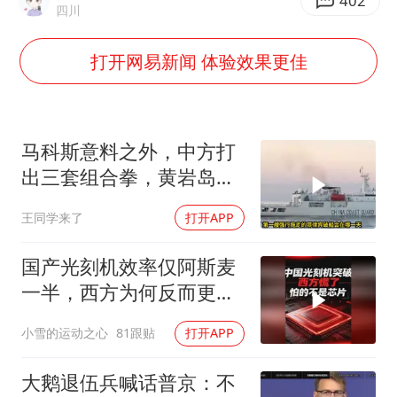
房主任回应争议
402
四川
把党建设得更加坚强有力
打开网易新闻 体验效果更佳
村民谈“梅姨”：叫的其实是“媒姨”
中国养老床位“三连降”
曝韩足协曾为外籍裁判安排性招待
马科斯意料之外，中方打
深圳地面沉降致车辆损坏系谣言
出三套组合拳，黄岩岛将
迎来剧终时刻
现代版摸金校尉落网查获400多枚古币
王同学来了
打开APP
奋进开新局 实干挑大梁
国产光刻机效率仅阿斯麦
一半，西方为何反而更
慌？
小雪的运动之心
81跟贴
打开APP
大鹅退伍兵喊话普京：不