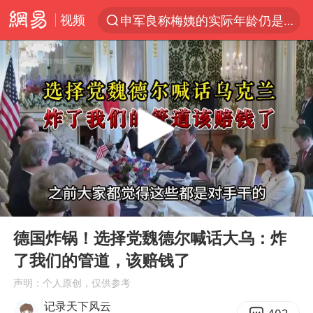
视频
申军良称梅姨的实际年龄仍是谜
以“新”破局 首发经济点亮城市消费活力
OpenAI为免费用户升级GPT-5.6 Luna
台风白海豚最新路径研判来了
我国编制完成新版全月地质图
美股三大指数集体收跌 西数跌超13%
毛宁转发梯田音乐会视频海外网友赞叹
00:00
07:29
巡查组提问 工作人员偷用手机查答案
Play
Ent
full
看守所辅警收受10万获刑1年
德国炸锅！选择党魏德尔喊话大乌：炸
了我们的管道，该赔钱了
国家气候中心：8月将有4轮高温过程，部分地区可达40℃～45℃
声明：个人原创，仅供参考
27岁女子成组织卖淫集团主犯被通缉
记录天下风云