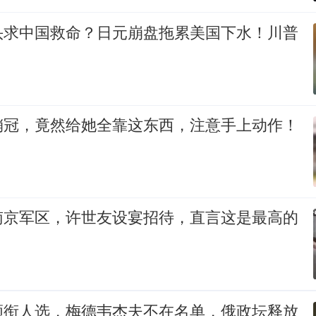
头求中国救命？日元崩盘拖累美国下水！川普
销冠，竟然给她全靠这东西，注意手上动作！
南京军区，许世友设宴招待，直言这是最高的
领衔人选，梅德韦杰夫不在名单，俄政坛释放