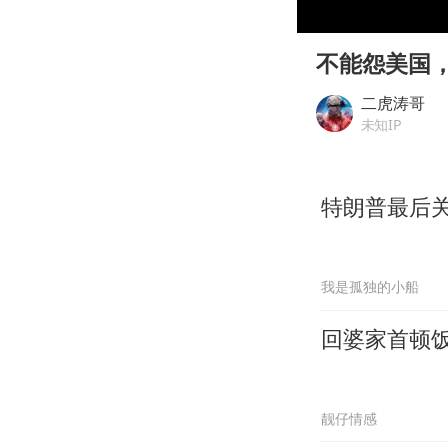
00:00
Play
不能怨美国
二虎涛哥
未知IP
特朗普最后
我是孤独的小船
回婆家首顿
靓仔情感