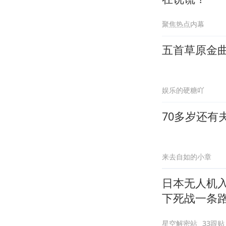
聚焦热点内幕
五首草原金
娱乐的硬糖吖
70多岁还有
来去自如的小章
日本无人机
下死战一条
星空解密站
33跟贴