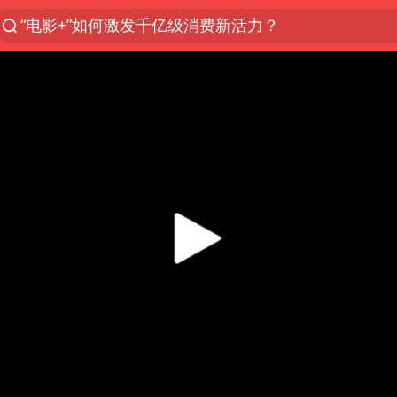
“电影+”如何激发千亿级消费新活力？
泉州市委书记张毅恭被查
秘鲁和墨西哥宣布恢复外交关系
沙特土耳其巴基斯坦签署共同防务协议
中医教你一招提升气血
全球首个长时储能一体化产业园量产
四川宜宾市高县4.9级地震致1人死亡
胜宏科技：股票交易异常波动
2名小孩玩手机低头幅度近乎折叠
38岁演员求职万岁山NPC成功
国防部：中国军队坚决反制任何闹海挑衅图谋