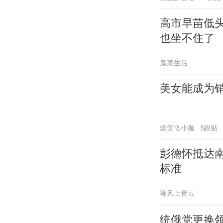
高市早苗低
也坐不住了
鬼菜生活
美女能成为
爆笑怪小咖
3跟贴
彭德怀抵达
标准
等风上青云
统俄党更换