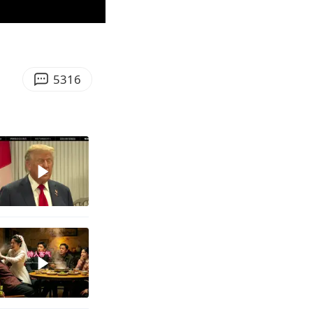
03:46
Enter
fullscreen
5316