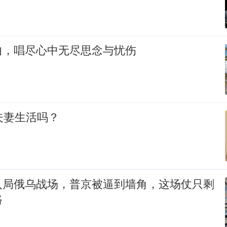
曲，唱尽心中无尽思念与忧伤
夫妻生活吗？
入局俄乌战场，普京被逼到墙角，这场仗只剩
路