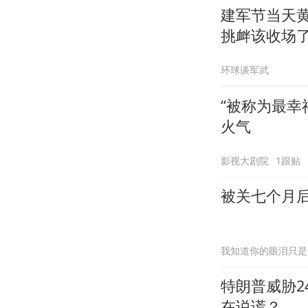
建军节当天
挑衅该收场
环球谈军武
“被称为最
火气
影视大剧院
1跟贴
被关七个月
我知道你的眼泪只是
特朗普威胁
在说谎？