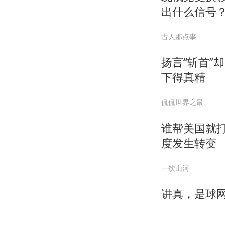
出什么信号
古人那点事
扬言“斩首”
下得真精
侃侃世界之最
谁帮美国就
度发生转变
一饮山河
讲真，是球