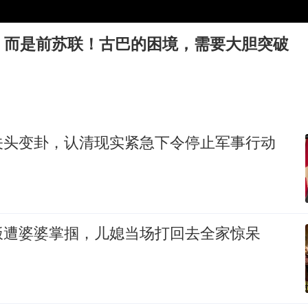
我国外贸延续良好增长态势
东航：国内客票提前14天免费退改
，而是前苏联！古巴的困境，需要大胆突破
欧阳娜娜窦靖童好搭
中巨芯：上半年归母净利润1405.77万元
中国女篮70-67险胜尼日利亚女篮
“今天得有40℃了吧 为啥还不预警”
关头变卦，认清现实紧急下令停止军事行动
夯实基础开新局
饭遭婆婆掌掴，儿媳当场打回去全家惊呆