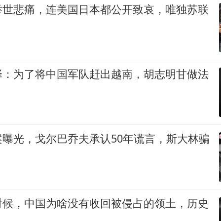
举世悲痛，连美国日本都公开致哀，唯独苏联
择：为了将中国军队赶出越南，胡志明甘做法
案曝光，戈尔巴乔夫承认50年谎言，斯大林骗
时候，中国为啥没有收回被侵占的领土，历史