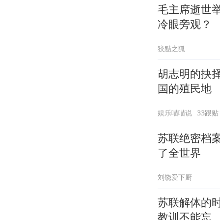
毛主席逝世
冷眼旁观？
狡黠之狐
胡志明的抉
国的殖民地
娱乐喵喵说
33跟贴
苏联绝密档
了全世界
刘饶爱下厨
苏联解体的
教训不能忘