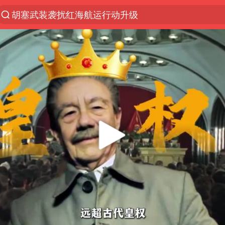
胡塞武装袭扰红海航运行动升级
我国编制完成新版全月地质图
台风白海豚即将进入48小时警戒线
官方回应献血屋不让市民入内躲雨
郑国霖回应去景区上班被保安拦下
80后女柜员逆袭成4200亿银行副行长
感觉全东北都在等7号
扎哈罗娃批广岛市长不提美国原子弹
女子利用漏洞0元薅走3000多件家电
关之琳否认与27岁模特的恋情
多地要求领导干部带头休假