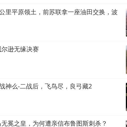
0公里平原领土，前苏联拿一座油田交换，波
威尔逊无缘决赛
是战神么-二战后，飞鸟尽，良弓藏2
马无冕之皇，为何遭亲信布鲁图斯刺杀？