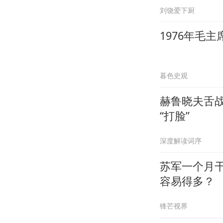
刘饶爱下厨
1976年毛
暮色史观
赫鲁晓夫舌
“打脸”
深度解读词序
苏军一个月
容易得多？
锋芒视界