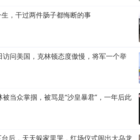
一生，干过两件肠子都悔断的事
浩田访问美国，克林顿态度傲慢，将军一个举
大林被当众掌掴，被骂是“沙皇暴君”，一年后此
下台后，天天躲家里哭，红场仪式闹出大乌龙