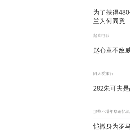
为了获得48
兰为何同意
起喜电影
赵心童不敌
阿天爱旅行
282朱可夫
那些不堪年华追忆流
恺撒身为罗