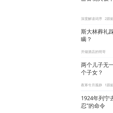
深度解读词序
2跟
斯大林葬礼
瞒？
开烟酒店的明哥
两个儿子无
个子女？
夜寒兮月孤静
1跟
1924年列
忍”的命令