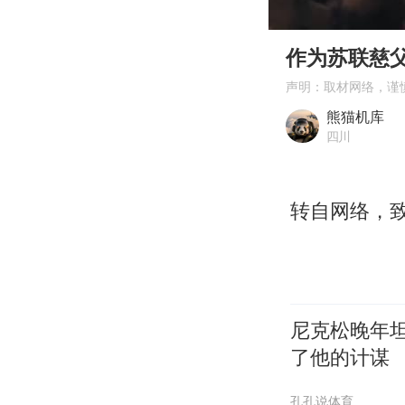
00:00
Play
作为苏联慈
声明：取材网络，谨
熊猫机库
四川
转自网络，
尼克松晚年
了他的计谋
孔孔说体育