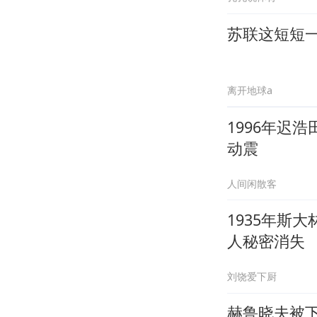
苏联这短短
离开地球a
1996年迟
动震
人间闲散客
1935年斯
人秘密消失
刘饶爱下厨
赫鲁晓夫被