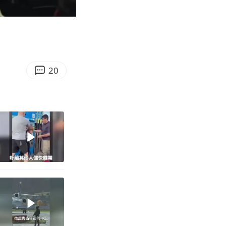
05:17
Enter
fullscreen
20