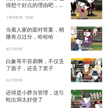
得想个好点的理由吧，这
这...他不成立啊
小萌讲影视
1跟贴
当着人家的面对答案，稍
微有点过分，哈哈哈
包子同学呀
白象哥不容易啊，不仅丢
了面子，还丢了里子
包子同学呀
还得是小胖当管理，这引
蛇出洞太好使了