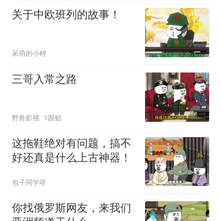
关于中欧班列的故事！
呆萌的小鲤
三哥入常之路
野兽影视
1跟贴
这拖鞋绝对有问题，搞不
好还真是什么上古神器！
包子同学呀
你找俄罗斯网友，来我们