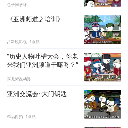
包子同学呀
《亚洲频道之培训》
吕新说影视
1跟贴
“历史人物吐槽大会，你老
来我们亚洲频道干嘛呀？”
喜儿紫说动漫
亚洲交流会~大门钥匙
精品街拍
1跟贴