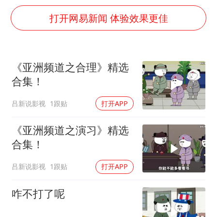
广岛长崎的昨天未必不会是日本的明天
打开网易新闻 体验效果更佳
易烊千玺金鸡百花双料影帝
国内发现多起“Sorry”勒索病毒攻击
高铁双人座被免票儿童挤成3人座
《亚洲频道之合理》精选
公安部通报：抓获犯罪嫌疑人8200余名
合集！
我国民营企业创新动能持续增强
吕新说影视
1跟贴
打开APP
“老戏骨”秦焰去世
《亚洲频道之演习》精选
真理之光，何以能照亮复兴之路？
合集！
吕新说影视
1跟贴
打开APP
咋不打了呢