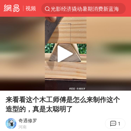
视频
光影经济撬动暑期消费新蓝海
陈思诚零点晒照为佟丽娅庆生
郑丽文：台湾从来没有“独立”过
央视新主播李秋莹孙亚鹏亮相
几元成本的AI广告导致千万市值蒸发
情侣平潭拍日出坠崖1死1伤
老挝国会主席赛宋蓬逝世
00:00
00:11
茅台部分直营店飞天茅台提价
Play
Ent
full
白海豚将正面袭击贯穿浙江
来看看这个木工师傅是怎么来制作这个
造型的，真是太聪明了
酒店回应车内过夜被收150元
黄金牛市回来了吗
奇遇修罗
1
河南