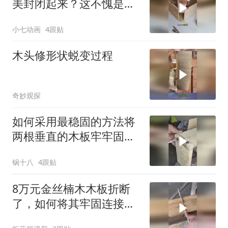
美封闭起来？这不愧是老
师傅手艺啊！
小七动画
4跟贴
木头修形状蜕变过程
奇妙观探
如何采用最稳固的方法将
两根垂直的木板牢牢固定
在一起？
锅十八
4跟贴
8万元金丝楠木木板折断
了，如何将其牢固连接起
来？