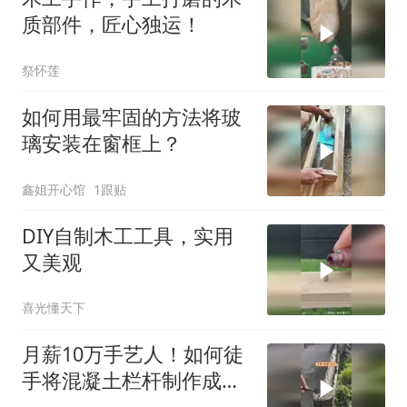
质部件，匠心独运！
祭怀莲
如何用最牢固的方法将玻
璃安装在窗框上？
鑫姐开心馆
1跟贴
DIY自制木工工具，实用
又美观
喜光懂天下
月薪10万手艺人！如何徒
手将混凝土栏杆制作成木
纹的形状？