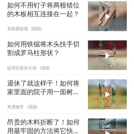
如何不用钉子将两根错位
的木板相互连接在一起？
老熊爱影视
3跟贴
如何用铁锯将木头扶手切
割成罗马柱形状？
皖哥的星辰大海
1跟贴
退休了就这样干！如何将
家里面的院子用一面树桩
墙围起来？
奇遇修罗
1跟贴
昂贵的木料折断了！如何
用最牢固的方法将它快速