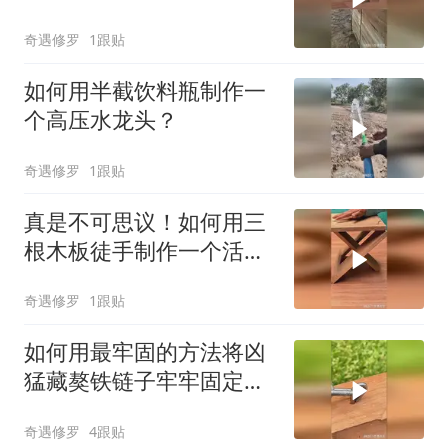
连接起来？
奇遇修罗
1跟贴
如何用半截饮料瓶制作一
个高压水龙头？
奇遇修罗
1跟贴
真是不可思议！如何用三
根木板徒手制作一个活动
折叠式凳子？
奇遇修罗
1跟贴
如何用最牢固的方法将凶
猛藏獒铁链子牢牢固定在
木板上？
奇遇修罗
4跟贴