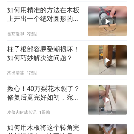
如何用精准的方法在木板
上开出一个绝对圆形的木
孔？
番茄漫聊
2跟贴
柱子根部容易受潮损坏！
如何巧妙解决这问题？
杰出清莲
1跟贴
揪心！40万梨花木裂了？
修复后竟完好如初，宛如
新拆箱！
麦修肉伊成长记
1跟贴
如何用木板将这个转角完