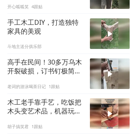
开心呱呱笑
4跟贴
手工木工DIY，打造独特
家具的美观
斗地主送分俱乐部
高手在民间！30多万乌木
开裂破损，订书钉极简修
复太惊艳
老词的游泳喝茶日记
1跟贴
木工老手靠手艺，吃饭把
木头变艺术品，机器玩的
转！
胡子搞笑君
1跟贴