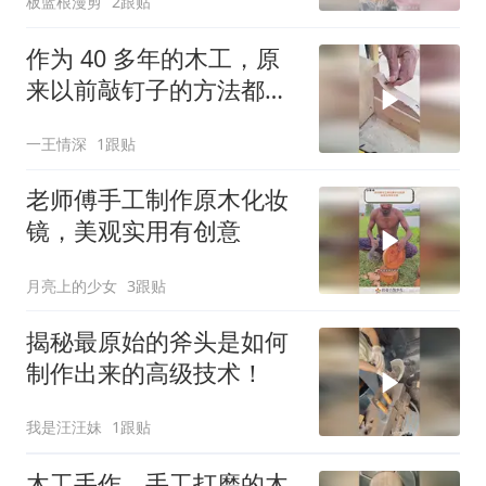
板蓝根漫剪
2跟贴
作为 40 多年的木工，原
来以前敲钉子的方法都是
严重错误的！
一王情深
1跟贴
老师傅手工制作原木化妆
镜，美观实用有创意
月亮上的少女
3跟贴
揭秘最原始的斧头是如何
制作出来的高级技术！
我是汪汪妹
1跟贴
木工手作，手工打磨的木