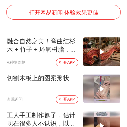
酒店花洒现排泄物住客索赔遭拒
杭州全市有序停课
打开网易新闻 体验效果更佳
夏日经济乘“热”而上 消费市场向“新”而行
36岁男演员成景区NPC后人气爆棚
融合自然之美！弯曲红杉
新疆优化调整景区内自驾服务费
木 + 竹子 + 环氧树脂，
全民健身事业高质量发展
DIY自制桌子惊艳全场
V科技奇趣
打开APP
乐享全民健身 共筑健康中国
切割木板上的图案形状
奇观趣闻
打开APP
工人手工制作篦子，估计
现在很多人不认识，以前