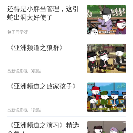
还得是小胖当管理，这引
蛇出洞太好使了
包子同学呀
《亚洲频道之狼群》
吕新说影视
3跟贴
《亚洲频道之败家孩子》
吕新说影视
1跟贴
《亚洲频道之演习》精选