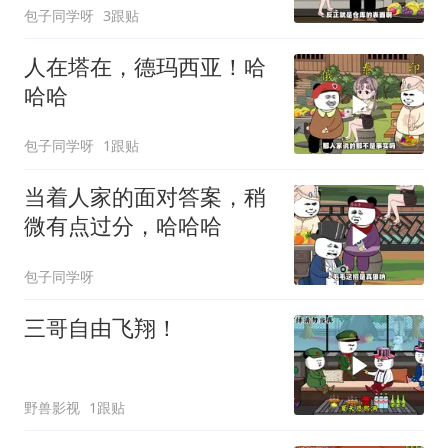
包子同学呀
3跟贴
人在塔在，德玛西亚！哈
哈哈
包子同学呀
1跟贴
当着人家的面对答案，稍
微有点过分，哈哈哈
包子同学呀
三哥自由飞翔！
野兽影视
1跟贴