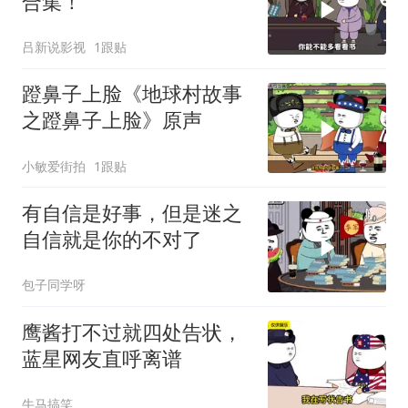
合集！
吕新说影视
1跟贴
蹬鼻子上脸《地球村故事
之蹬鼻子上脸》原声
小敏爱街拍
1跟贴
有自信是好事，但是迷之
自信就是你的不对了
包子同学呀
鹰酱打不过就四处告状，
蓝星网友直呼离谱
牛马搞笑