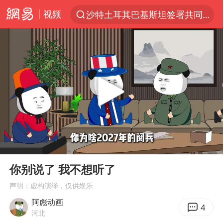
视频
“电影+”如何激发千亿级消费新活力？
泉州市委书记张毅恭被查
台风白海豚已进入24小时警戒线
全球首个长时储能一体化产业园量产
台风白海豚或吞并鲸鱼 登陆地点更新
四川宜宾市高县4.9级地震致1人死亡
名创优品回应女子吐槽内裤质量差
00:00
02:54
中巨芯：上半年归母净利润1405.77万元
Play
Ent
full
中国女篮70-67险胜尼日利亚女篮
你别说了 我不想听了
U17国足点球大战淘汰河床晋级决赛
声明：虚构演绎，仅供娱乐
阿彪动画
国防部：坚决反制任何闹海挑衅图谋
4
河北