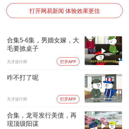
胡彦斌韩磊 谁帮谁
打开网易新闻 体验效果更佳
胡彦斌获《歌手2026》歌王
秋天的第一杯奶茶到底有多火
38岁演员求职万岁山NPC成功
合集5-6集，男婚女嫁，大
我国外贸延续良好增长态势
毛要掀桌子
胜宏科技：股票交易异常波动
天才设计师
打开APP
夯实基础开新局
咋不打了呢
天才设计师
打开APP
合集，龙哥发行美债，再
现顶级阳谋