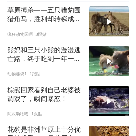
草原搏杀——五只猎豹围
猎角马，胜利却转瞬成幻
象！
疯狂动物园啊
3跟贴
熊妈和三只小熊的漫漫逃
亡路，终于吃到一年一度
的鲑鱼盛宴！
动物趣谈1
1跟贴
棕熊回家看到自己老婆被
调戏了，瞬间暴怒！
阿灰动物噢
1跟贴
花豹是非洲草原上十分优