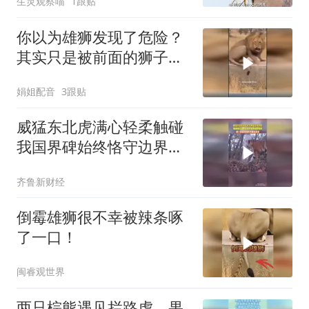
生灵观察喵
1跟贴
你以为雄狮发现了危险？
其实只是被前面的狮子吓
了一跳
娟姐配音
3跟贴
威猛东北虎满心轻柔触碰
我国界碑始终恪守边界半
步不肯跨越国境线虎：我
齐鲁新财经
是纯纯的中国东北虎
倒霉雄狮很不幸被辣条啄
了一口！
闽睿观世界
两只棕熊遇见拦路虎，果