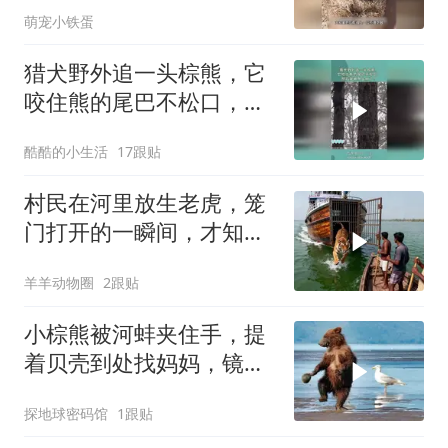
萌宠小铁蛋
猎犬野外追一头棕熊，它
咬住熊的尾巴不松口，然
后就被带上树了！
酷酷的小生活
17跟贴
村民在河里放生老虎，笼
门打开的一瞬间，才知道
啥叫霸气！
羊羊动物圈
2跟贴
小棕熊被河蚌夹住手，提
着贝壳到处找妈妈，镜头
记录搞笑一幕！
探地球密码馆
1跟贴