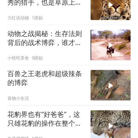
秀的猎手，也是草原上得
情场高手
力红说动物
1跟贴
动物之战揭秘：生存法则
背后的战术博弈，谁才是
真正赢家？
小怪吃美食
9跟贴
百兽之王老虎和超级辣条
的博弈
喜物小生活
花豹界也有“好爸爸”，这
只雄花豹的操作在整个草
原都少见