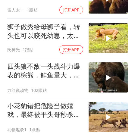
雷人太一
1跟贴
打开APP
狮子做秀给母狮子看，转
头也可以咬死幼崽，太凶
狠了！
氏神光
1跟贴
打开APP
四头狼不敌一头战斗力爆
表的棕熊，鲑鱼量大，可
填饱棕熊巨大的胃
力红说动物
102跟贴
小花豹错把危险当做嬉
戏，最终被平头哥秒杀，
太惨了
动物趣谈1
1跟贴