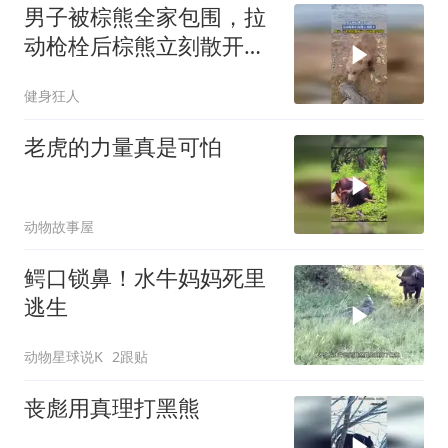
男子被棕熊全家包围，拉
动枪栓后棕熊立刻散开，
网友：不怕枪的都死了 留
健身狂人
下的都是怕的
老虎的力量真是可怕
动物故事屋
鳄口锁鼻！水牛妈妈死里
逃生
动物星球说K
2跟贴
丧彪用真理打黑熊