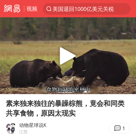
视频
美国退回1000亿美元关税
探寻“技能+”促就业创业新路
顾客结账把钱扔地上 服务员霸气扔回
38岁山东财大教授刘海明逝世
被泰航拒载中国乘客：免费改签没兑现
陕西柞水遭遇暴雨五千余户群众转移
银行午休1.5小时 留个窗口行不行
00:00
04:59
台风白海豚或在华东沿海登陆
Play
Ent
full
弹药库存告急 美军补货难
素来独来独往的暴躁棕熊，竟会和同类
共享食物，原因太现实
沙特否认与胡塞武装举行会谈
如何把百年大党建设得更加坚强有力
动物星球说K
1
江西