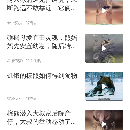
断跑远不敢靠近，它俩胆
子这么小的吗！
爱上热点
1跟贴
磅礴母爱直击灵魂，熊妈
妈先安置幼崽，随后转身
毅然冲向入侵者
星辰视频
121跟贴
饥饿的棕熊如何得到食物
蜜环人生
1跟贴
棕熊潜入大叔家后院产
仔，大叔的举动感动了对
方，最后竟这样报恩