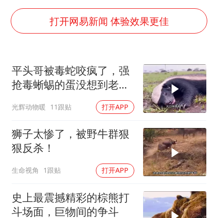
香港殿堂级填词人黎彼得因病离世 终年76岁
李亚鹏向地铁吐血女孩捐99999元
打开网易新闻 体验效果更佳
FIFA官方支持因凡蒂诺
41岁女子为鼓励女儿考上985研究生
平头哥被毒蛇咬疯了，强
乘客脱鞋散发异味 司机提醒反被怼
抢毒蜥蜴的蛋没想到老婆
日本籍女网红在韩直播时自杀身亡
被鬣狗围攻调戏！
光辉动物暖
11跟贴
打开APP
恩比德变瘦引热议
总书记关心百姓身边这些民生大事
狮子太惨了，被野牛群狠
狠反杀！
生命视角
1跟贴
打开APP
史上最震撼精彩的棕熊打
斗场面，巨物间的争斗