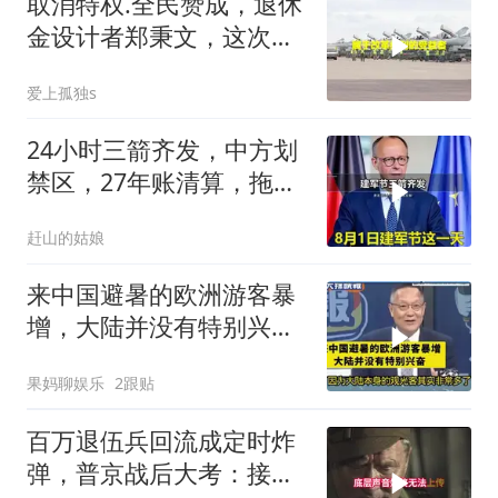
取消特权.全民赞成，退休
金设计者郑秉文，这次站
在了风口浪尖
爱上孤独s
24小时三箭齐发，中方划
禁区，27年账清算，拖船
问题公开
赶山的姑娘
来中国避暑的欧洲游客暴
增，大陆并没有特别兴
奋！介文汲
果妈聊娱乐
2跟贴
百万退伍兵回流成定时炸
弹，普京战后大考：接不