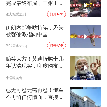
完成最终布局，三张王牌
现身黄岩岛
雅儿姐爱追剧
打开APP
伊朗内部争吵持续，矛头
被强硬派指向中国
失我者永失qq
打开APP
贻笑大方！莫迪折腾十几
年认清现实，印度网友：
我们拿什么超过？
小怪吃美食
忍无可忍无需再忍！俄军
不再留任何情面，直接炸
平基辅美国军工厂