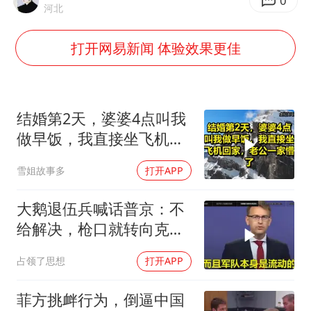
王力宏演唱会黄牛带观众藏匿被查获
0
河北
四川宜宾市高县发生4.9级地震
打开网易新闻 体验效果更佳
江苏发布台风蓝色预警
“立秋的第一杯奶茶”又爆单了
陕西省委书记赶赴柞水县杏坪镇
结婚第2天，婆婆4点叫我
女孩摆摊卖菌子时收到北大通知书
做早饭，我直接坐飞机回
家，老公一家懵了！
东方之约 相约未来
雪姐故事多
打开APP
大鹅退伍兵喊话普京：不
给解决，枪口就转向克里
姆林宫！
占领了思想
打开APP
菲方挑衅行为，倒逼中国