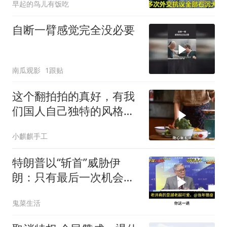
早起的鸟儿有饭吃
自断一臂感觉完全没必要
南瓜观影
1跟贴
这个翻拍拍的真好，有我
们国人自己独特的风格魅
力
小麒麒手工
特朗普以“斩首”威胁伊
朗：只有最后一次机会
了。帅化民的观察
鬼菜生活