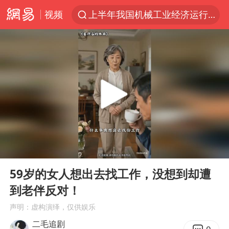
视频
上半年我国机械工业经济运行稳中有进
我国货物贸易进出口超30万亿元
泰国枪击案凶手先杀祖父母后行凶
台风“白海豚”体型变大！环流面积接近13个浙江那么大
东航新规：提前14天可免费退改签
泰国校园枪击案死亡人数升至7人
女子开一天一夜空调后二氧化碳中毒
00:00
08:39
汪峰阻止14岁女儿买大牌
Play
Ent
full
河南某医院2.33亿工程串标案细节披露
59岁的女人想出去找工作，没想到却遭
到老伴反对！
李云泽严重违纪违法
声明：虚构演绎，仅供娱乐
国防部：坚决反制任何闹海挑衅图谋
二毛追剧