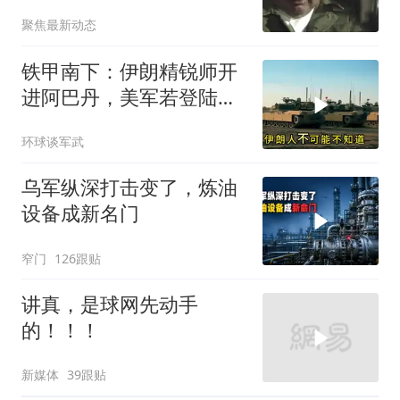
住就是历史重演
聚焦最新动态
铁甲南下：伊朗精锐师开
进阿巴丹，美军若登陆将
直面钢铁防线
环球谈军武
乌军纵深打击变了，炼油
设备成新名门
窄门
126跟贴
讲真，是球网先动手
的！！！
新媒体
39跟贴