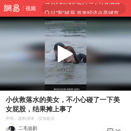
视频
以“新”破局 首发经济点亮城市消费活力
佛得角门将亮相智利俱乐部主场
中方回应是否在太平洋海底开采稀土
宇树科技发行价格150.80元/股
看守所辅警收受10万获刑1年
宇树科技王兴兴身家有望超200亿元
五粮液渠道价一箱上涨近百元
00:00
04:38
CIA被曝已秘密设立古巴工作组
Play
Ent
full
U17国足1分钟轰2球
小伙救落水的美女，不小心碰了一下美
女屁股，结果摊上事了
泰国一女公务员妆容引争议 本人回应
声明：虚构演绎，仅供娱乐
法国下周开始禁止未经同意的电话营销
二毛追剧