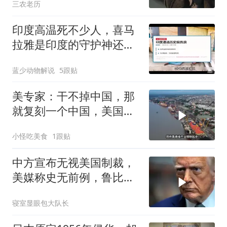
三农老历
印度高温死不少人，喜马
拉雅是印度的守护神还是
救星
蓝少动物解说
5跟贴
美专家：干不掉中国，那
就复刻一个中国，美国看
上了这两个国家
小怪吃美食
1跟贴
中方宣布无视美国制裁，
美媒称史无前例，鲁比
奥：或追加二次制裁
寝室显眼包大队长