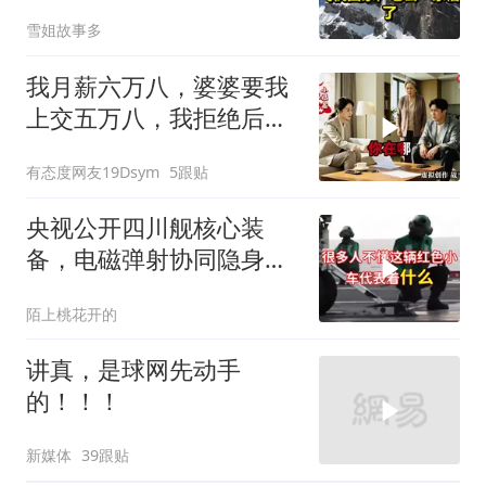
家，老公一家懵了！
雪姐故事多
我月薪六万八，婆婆要我
上交五万八，我拒绝后她
换了门锁，12天后我决意
有态度网友19Dsym
5跟贴
离婚
央视公开四川舰核心装
备，电磁弹射协同隐身无
人机，位居世界前列
陌上桃花开的
讲真，是球网先动手
的！！！
新媒体
39跟贴