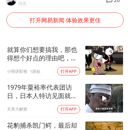
村民谈“梅姨”：叫的其实是“媒姨”
20
河北
“深圳地面沉降致车辆损坏”不实
打开网易新闻 体验效果更佳
外交部发言人就广岛核爆81周年等答记者问
感觉全东北都在等7号
多地要求领导干部带头休假
就算你们想要搞我，那也
80后女柜员逆袭成4200亿银行副行长
得想个好点的理由吧，这
这...他不成立啊
奋进开新局 实干挑大梁
小萌讲影视
1跟贴
打开APP
1979年粟裕率代表团访
日，日本人特访见面就喊
首长好
关系大解密
打开APP
花豹捕杀凯门鳄，最后却