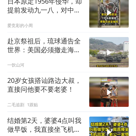
日本原定1956年侵华，却
提前发动九一八，对中国
是福是祸？
爱竞彩的小周
赴京祭祖后，琉球通告全
世界：美国必须撤走海马
斯，日本陷入被动
一饮山河
20岁女孩搭讪路边大叔，
直接问他要不要老婆！
二毛追剧
1跟贴
结婚第2天，婆婆4点叫我
做早饭，我直接坐飞机回