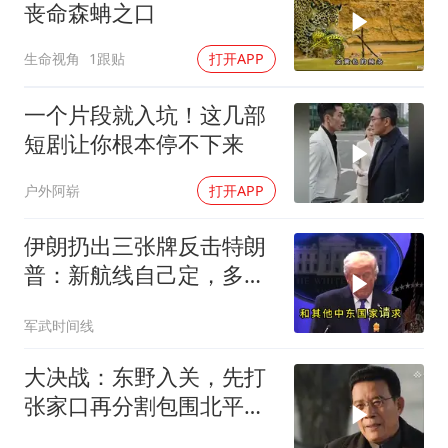
丧命森蚺之口
生命视角
1跟贴
打开APP
一个片段就入坑！这几部
短剧让你根本停不下来
户外阿崭
打开APP
伊朗扔出三张牌反击特朗
普：新航线自己定，多国
保证不参战，海峡不回战
军武时间线
前状态
大决战：东野入关，先打
张家口再分割包围北平，
让傅作义投诚，，