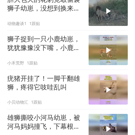
狮子幼崽，没想到换来狮
群的疯狂报复
动物趣谈1
1跟贴
狮子捉到一只小鹿幼崽，
犹犹豫豫没下嘴，小鹿差
点趁机跑掉！
小禾荒野
1跟贴
疣猪开挂了！一脚干翻雄
狮，疼得它吱哇乱叫
小贝动物汇
1跟贴
雄狮撕咬小河马幼崽，被
河马妈妈撞飞，下幕根本
不敢看