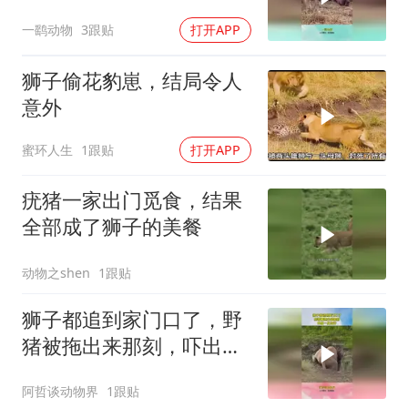
然的食物链太残忍
一鹞动物
3跟贴
打开APP
狮子偷花豹崽，结局令人
意外
蜜环人生
1跟贴
打开APP
疣猪一家出门觅食，结果
全部成了狮子的美餐
动物之shen
1跟贴
狮子都追到家门口了，野
猪被拖出来那刻，吓出一
身冷汗！
阿哲谈动物界
1跟贴