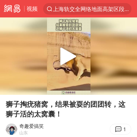
上海轨交全网络地面高架区段限速运行
视频
跨界融合拉长夏日经济消费链条
白海豚逼近浙闽沿海
国足U17与阿森纳决赛取消 并列冠军
王艺迪2-4不敌张本美和止步4强
“白海豚”来了！第一批飞机已绑好
白海豚5次眼壁置换
王艺迪无缘横滨赛决赛
00:00
00:13
杭州部分地铁高架段临时停运
Play
Ent
full
狮子掏疣猪窝，结果被耍的团团转，这
2025年小学教师减少13.19万
狮子活的太窝囊！
浙江海域将现5到8米巨浪到狂浪
奇趣爱搞笑
武契奇会见泽连斯基有何意图
1
山东