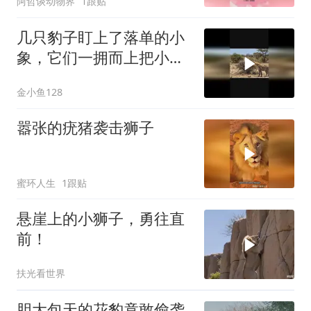
阿哲谈动物界
1跟贴
几只豹子盯上了落单的小
象，它们一拥而上把小象
团团围住
金小鱼128
嚣张的疣猪袭击狮子
蜜环人生
1跟贴
悬崖上的小狮子，勇往直
前！
扶光看世界
胆大包天的花豹竟敢偷袭