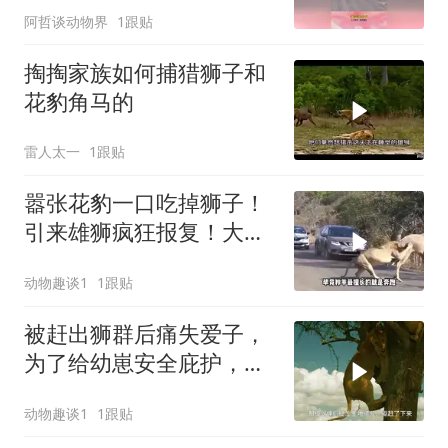
阿哲谈动物界
1跟贴
掏掏家族如何捕猎狮子和
花豹角马的
雷人太一
1跟贴
嚣张花豹一口吃掉狮子！
引来雄狮疯狂报复！大口
咀嚼咬穿花豹脊柱
动物趣谈1
1跟贴
被赶出狮群后痛失爱子，
为了给幼崽安全庇护，狮
子妈妈卑微求和却遭驱
动物趣谈1
1跟贴
赶，看母狮卡丽如何用狩