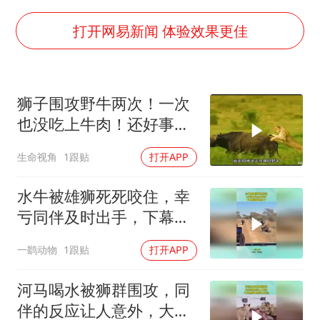
上海大部迎大暴雨
打开网易新闻 体验效果更佳
《龙餐馆》 冲奖
《披荆斩棘2026》阵容官宣
“伊斯兰版北约”出现
狮子围攻野牛两次！一次
伯克希尔净买入约200亿美元股票
也没吃上牛肉！还好事不
过三！
以军士兵把枪口对准中国记者
生命视角
1跟贴
打开APP
构建更高水平的全民健身公共服务体系
水牛被雄狮死死咬住，幸
亏同伴及时出手，下幕雄
狮跑也晚了
一鹞动物
1跟贴
打开APP
河马喝水被狮群围攻，同
伴的反应让人意外，大自