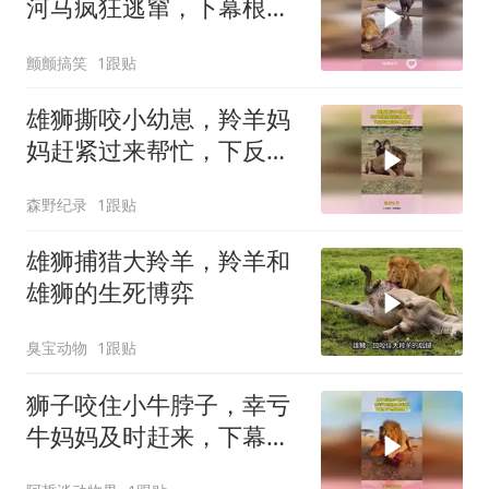
河马疯狂逃窜，下幕根本
不敢看
颤颤搞笑
1跟贴
雄狮撕咬小幼崽，羚羊妈
妈赶紧过来帮忙，下反转
来的猝不及防
森野纪录
1跟贴
雄狮捕猎大羚羊，羚羊和
雄狮的生死博弈
臭宝动物
1跟贴
狮子咬住小牛脖子，幸亏
牛妈妈及时赶来，下幕狮
子想跑也晚了