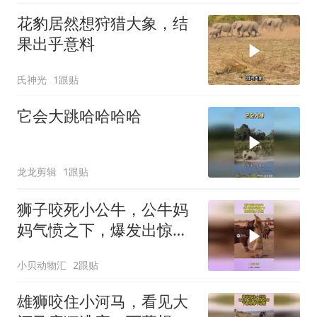
花豹居然想狩猎大象，结
果出乎意料
氏神光
1跟贴
它会大跳哈哈哈哈
龙龙剪辑
1跟贴
狮子咬死小公牛，公牛妈
妈气愤之下，爆发出惊人
力量！
小贝动物汇
2跟贴
雄狮咬住小河马，看见大