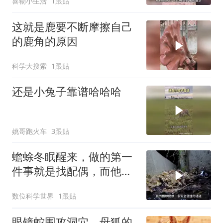
喜物小生活
1跟贴
这就是鹿要不断摩擦自己
的鹿角的原因
科学大搜索
1跟贴
还是小兔子靠谱哈哈哈
姚哥跑火车
3跟贴
蟾蜍冬眠醒来，做的第一
件事就是找配偶，而他们
后代会被水蛭捕食
数位科学世界
1跟贴
眼镜蛇围攻洞穴，母狐的