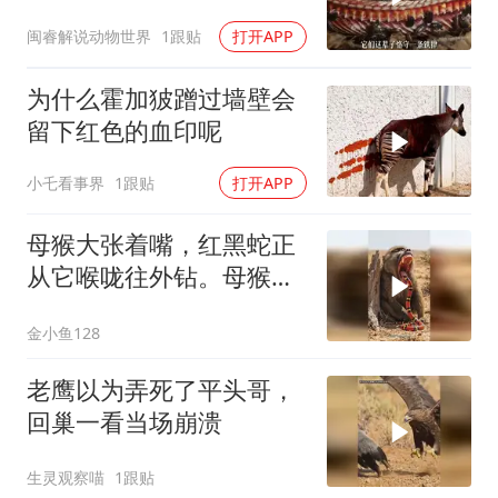
磨，太绝了！
闽睿解说动物世界
1跟贴
打开APP
为什么霍加狓蹭过墙壁会
留下红色的血印呢
小乇看事界
1跟贴
打开APP
母猴大张着嘴，红黑蛇正
从它喉咙往外钻。母猴表
情痛苦，双手掐着
金小鱼128
老鹰以为弄死了平头哥，
回巢一看当场崩溃
生灵观察喵
1跟贴