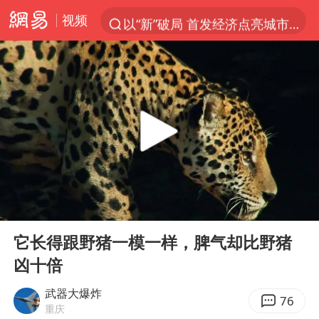
视频
以“新”破局 首发经济点亮城市消费活力
台风白海豚进入48小时警戒线
佛得角门将亮相智利俱乐部主场
中方回应是否在太平洋海底开采稀土
宇树科技发行价格150.80元/股
看守所辅警收受10万获刑1年
宇树科技王兴兴身家有望超200亿元
00:00
05:26
五粮液渠道价一箱上涨近百元
Play
Ent
full
CIA被曝已秘密设立古巴工作组
它长得跟野猪一模一样，脾气却比野猪
凶十倍
U17国足1分钟轰2球
泰国一女公务员妆容引争议 本人回应
武器大爆炸
76
重庆