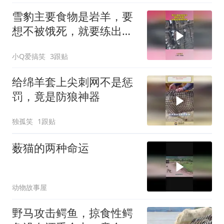
雪豹主要食物是岩羊，要
想不被饿死，就要练出更
强的本领！
小Q爱搞笑
3跟贴
给绵羊套上尖刺网不是惩
罚，竟是防狼神器
独孤笑
1跟贴
薮猫的两种命运
动物故事屋
野马攻击鳄鱼，掠食性鳄