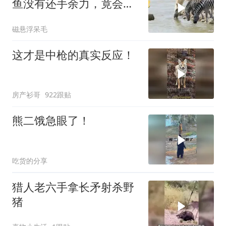
鱼没有还手余力，竟会发
生这种事！
磁悬浮呆毛
这才是中枪的真实反应！
房产衫哥
922跟贴
熊二饿急眼了！
吃货的分享
猎人老六手拿长矛射杀野
猪