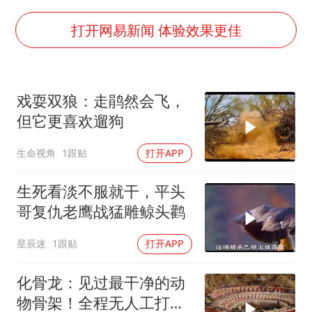
中国养老床位“三连降”
法国下周开始禁止未经同意的电话营销
打开网易新闻 体验效果更佳
多地要求领导干部带头休假
女子利用漏洞0元薅走3000多件家电
戏耍双狼：走鹃然会飞，
贵州轮胎子公司获美国退税8136万
但它更喜欢遛狗
东方甄选被判赔偿江小白30万元
生命视角
1跟贴
打开APP
奋进开新局 实干挑大梁
生死看淡不服就干，平头
哥复仇老鹰战猛雕鲸头鹳
星辰迷
1跟贴
打开APP
化骨龙：见过最干净的动
物骨架！全程无人工打