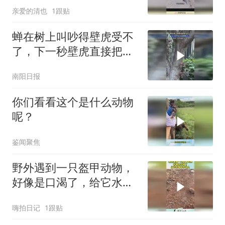
亲爱的清也
1跟贴
蝉在树上叫吵得壁虎受不
了，下一秒壁虎直接把蝉
踹飞了
南阳日报
你们看看这个是什么动物
呢？
鉴闻聚焦
野外遇到一只盔甲动物，
好像是口渴了，给它水喝
也不怕人！
嗨拍日记
1跟贴