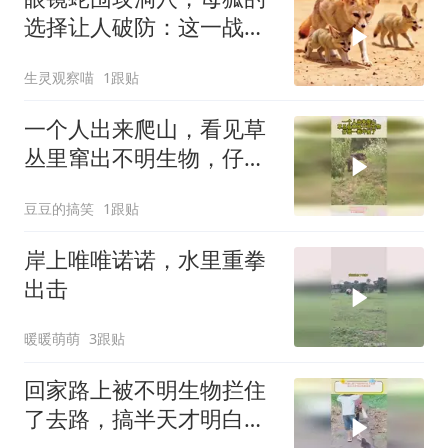
选择让人破防：这一战，
没有退路
生灵观察喵
1跟贴
一个人出来爬山，看见草
丛里窜出不明生物，仔细
一看吓傻了
豆豆的搞笑
1跟贴
岸上唯唯诺诺，水里重拳
出击
暖暖萌萌
3跟贴
回家路上被不明生物拦住
了去路，搞半天才明白有
事相求