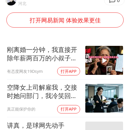
“深圳地面沉降致车辆损坏”不实
0
河北
外交部发言人就广岛核爆81周年等答记者问
打开网易新闻 体验效果更佳
中国“五箭齐发”反制美国
感觉全东北都在等7号
多地要求领导干部带头休假
刚离婚一分钟，我直接开
奋进开新局 实干挑大梁
除年薪两百万的小叔子，
前婆婆打两百通电
有态度网友19Dsym
打开APP
空降女上司解雇我，交接
时她问部门，我冷笑回
答：明天
真正能保护你的
打开APP
讲真，是球网先动手