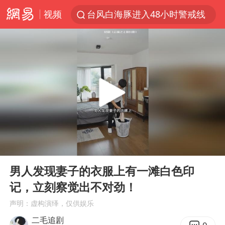
视频
台风白海豚进入48小时警戒线
佛得角门将亮相智利俱乐部主场
宇树科技发行价格150.80元/股
看守所辅警收受10万获刑1年
宇树科技王兴兴身家有望超200亿元
五粮液渠道价一箱上涨近百元
CIA被曝已秘密设立古巴工作组
00:00
07:06
贵州轮胎子公司获美国退税8136万
Play
Ent
full
U17国足1分钟轰2球
男人发现妻子的衣服上有一滩白色印
记，立刻察觉出不对劲！
法国将禁止“未经同意的电话营销”
声明：虚构演绎，仅供娱乐
我国编制完成新版全月地质图
二毛追剧