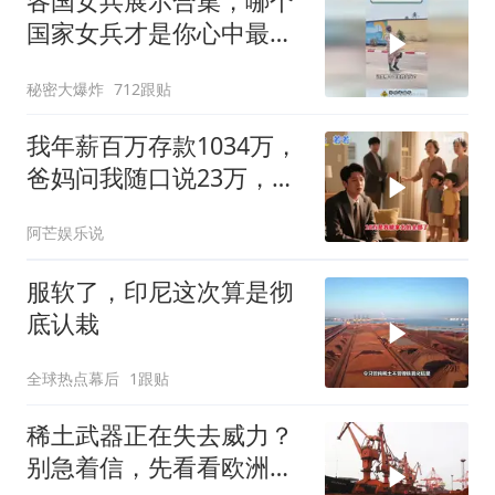
各国女兵展示合集，哪个
国家女兵才是你心中最飒
的？
秘密大爆炸
712跟贴
我年薪百万存款1034万，
爸妈问我随口说23万，结
果哥哥一家找上门
阿芒娱乐说
服软了，印尼这次算是彻
底认栽
全球热点幕后
1跟贴
稀土武器正在失去威力？
别急着信，先看看欧洲军