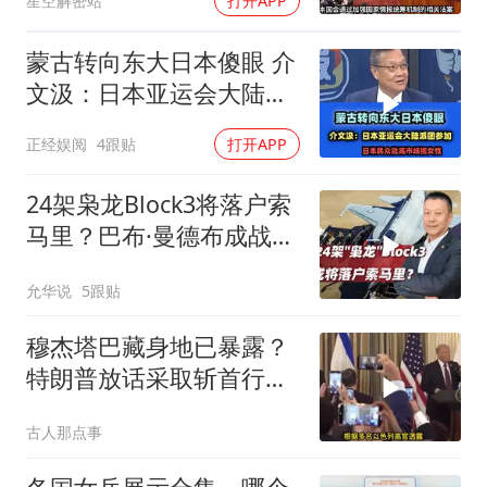
星空解密站
打开APP
蒙古转向东大日本傻眼 介
文汲：日本亚运会大陆派
团参加！
正经娱阅
4跟贴
打开APP
24架枭龙Block3将落户索
马里？巴布·曼德布成战略
支点
允华说
5跟贴
穆杰塔巴藏身地已暴露？
特朗普放话采取斩首行
动，美军机又被击落
古人那点事