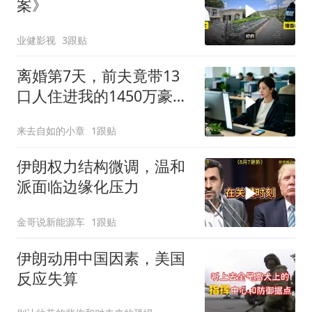
案》
业健影视
3跟贴
离婚第7天，前夫竟带13
口人住进我的1450万豪
宅，一开门全傻眼
来去自如的小章
1跟贴
伊朗权力结构微调，温和
派面临边缘化压力
金哥说新能源车
1跟贴
伊朗动用中国因素，美国
反应失算