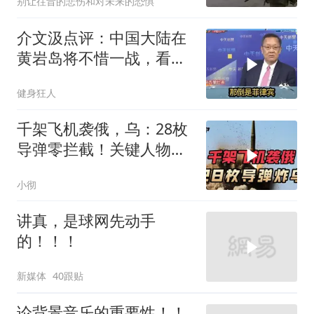
别让往昔的悲伤和对未来的恐惧
介文汲点评：中国大陆在
黄岩岛将不惜一战，看你
菲律宾怎么做！
健身狂人
千架飞机袭俄，乌：28枚
导弹零拦截！关键人物被
杀，普京2动作
小彻
讲真，是球网先动手
的！！！
新媒体
40跟贴
论背景音乐的重要性！！