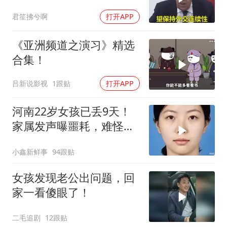
外交要动真格了
君笙拂兮啊
打开APP
《亚洲频道之演习》精选
合集！
吕新说影视
1跟贴
打开APP
河南22岁女孩已丢9天！
家属发声曝噩耗，难怪搜
救犬也闻不到气味
小鑫新鲜事
94跟贴
女孩发现老公出问题，回
家一看傻眼了！
二毛追剧
12跟贴