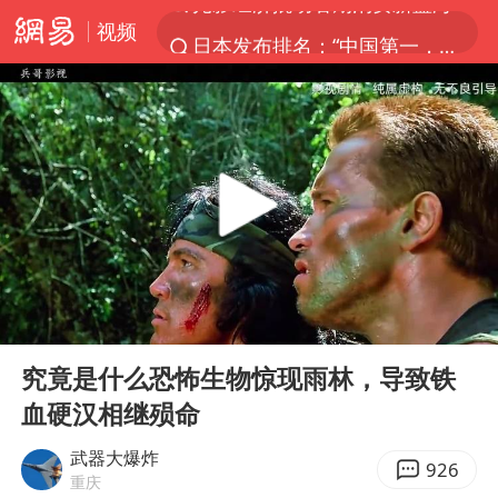
视频
日本发布排名：“中国第一，美日德韩英法居后”
微信又有新功能，你可以“撤回”你的撤回了！
杭州全市有序停课
上四休三，但降薪1000元，你接受吗？
情侣平潭拍日出坠崖1死1伤
郑丽文：台湾从来没有“独立”过
《欢迎来龙餐馆》口碑
00:00
15:29
泰国初中生饮弹自尽前开了26枪
Play
Ent
full
酒店花洒现排泄物住客索赔遭拒
究竟是什么恐怖生物惊现雨林，导致铁
血硬汉相继殒命
夏日经济乘“热”而上 消费市场向“新”而行
36岁男演员成景区NPC后人气爆棚
武器大爆炸
926
重庆