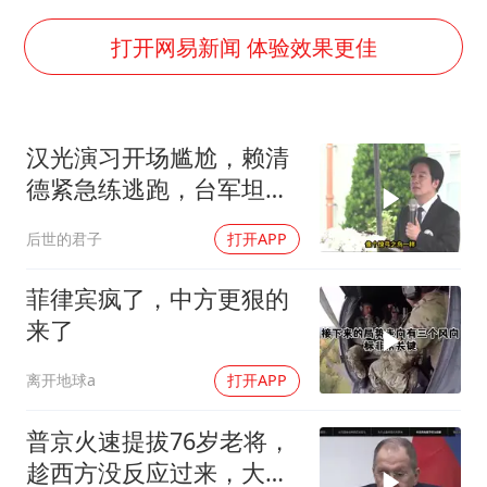
宇树王兴兴被问了360多个问题
全民健身事业高质量发展
打开网易新闻 体验效果更佳
几元成本的AI广告导致千万市值蒸发
唐田赛前发布会上引用《孙子兵法》
汉光演习开场尴尬，赖清
台当局重金为“台独”织“皇帝新衣”
德紧急练逃跑，台军坦克
乐享全民健身 共筑健康中国
掉零件
后世的君子
打开APP
菲律宾疯了，中方更狠的
来了
离开地球a
打开APP
普京火速提拔76岁老将，
趁西方没反应过来，大鹅