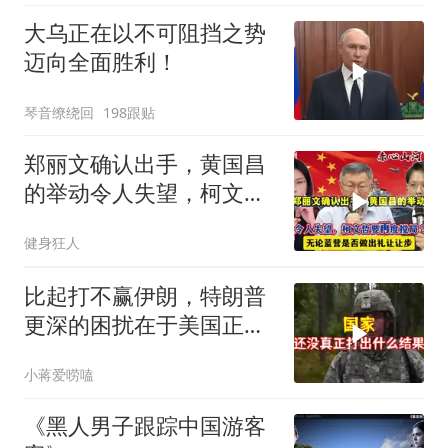
大乌正在以不可阻挡之势
迈向全面胜利！
琴音缭绕回
198跟贴
郑丽文确认出手，黄国昌
的举动令人失望，柯文哲
要再度搅局？
健身狂人
比起打不赢伊朗，特朗普
更深的困扰在于美国正重
蹈前苏联模式
小蒋爱唠嗑
《黑人男子跟踪中国游客