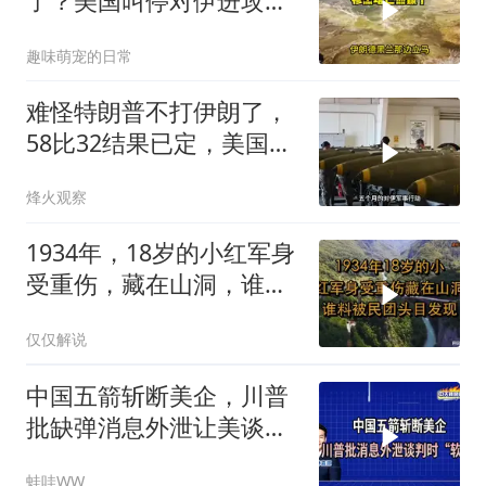
了？美国叫停对伊进攻，
让中俄擦了把汗水
趣味萌宠的日常
难怪特朗普不打伊朗了，
58比32结果已定，美国专
家：一个时代结束
烽火观察
1934年，18岁的小红军身
受重伤，藏在山洞，谁料
被民团头目发现
仅仅解说
中国五箭斩断美企，川普
批缺弹消息外泄让美谈判
时“软弱”｜介文汲.郭正亮.
蛙哇WW