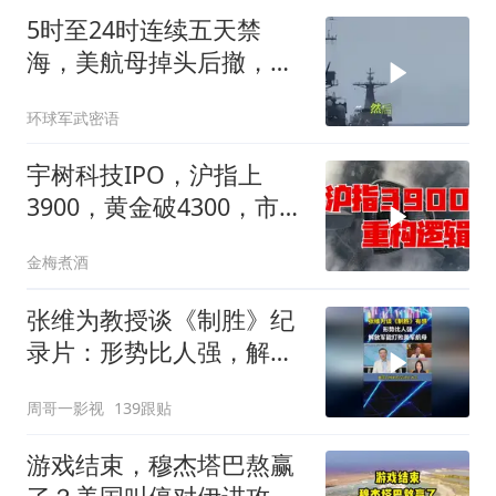
5时至24时连续五天禁
海，美航母掉头后撤，黄
岩岛大局已定
环球军武密语
宇树科技IPO，沪指上
3900，黄金破4300，市场
在交易什么逻辑？
金梅煮酒
张维为教授谈《制胜》纪
录片：形势比人强，解放
军能打败美军航母！
周哥一影视
139跟贴
游戏结束，穆杰塔巴熬赢