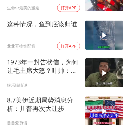
定美国，迎来转折
生命中最美的邂逅
打开APP
这种情况，鱼到底该归谁
龙龙哥搞笑配音
打开APP
1973年一封告状信，为何
让毛主席大怒？叶帅：杀
一儆百！
娱乐喵喵说
8.7美伊近期局势消息分
析：川普再次大让步
曼曼爱剪辑