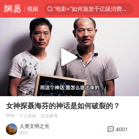
视频
“电影+”如何激发千亿级消费新活力？
秘鲁和墨西哥宣布恢复外交关系
沙特土耳其巴基斯坦签署共同防务协议
中医教你一招提升气血
全球首个长时储能一体化产业园量产
四川宜宾市高县4.9级地震致1人死亡
胜宏科技：股票交易异常波动
00:00
06:58
中巨芯：上半年归母净利润1405.77万元
Play
Ent
full
美股存储板块集体大跌
女神探聂海芬的神话是如何破裂的？
U17国足点球大战淘汰河床晋级决赛
声明：个人原创，仅供参考
人类文明之光
百花奖开幕式
4001
四川