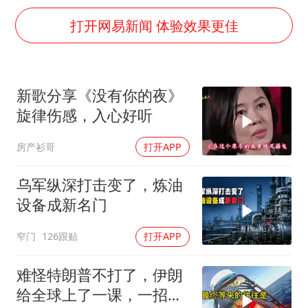
38岁演员求职万岁山NPC成功
打开网易新闻 体验效果更佳
老中医：立秋后养心是关键
国防部：中国军队坚决反制任何闹海挑衅图谋
我国外贸延续良好增长态势
新歌分享《没有你的夜》
东航：国内客票提前14天免费退改
旋律伤感，入心好听
欧阳娜娜窦靖童好搭
房产衫哥
打开APP
夯实基础开新局
乌军纵深打击变了，炼油
设备成新名门
窄门
126跟贴
打开APP
难怪特朗普不打了，伊朗
给全球上了一课，一招吃