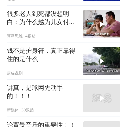
栗正杰｜辣晚报20260807
很多老人到死都没想明
白：为什么越为儿女付
出，晚年越煎熬？
阿泽思维
4跟贴
钱不是护身符，真正靠得
住的是什么
蓝猫说剧
讲真，是球网先动手
的！！！
新媒体
39跟贴
论背景音乐的重要性！！