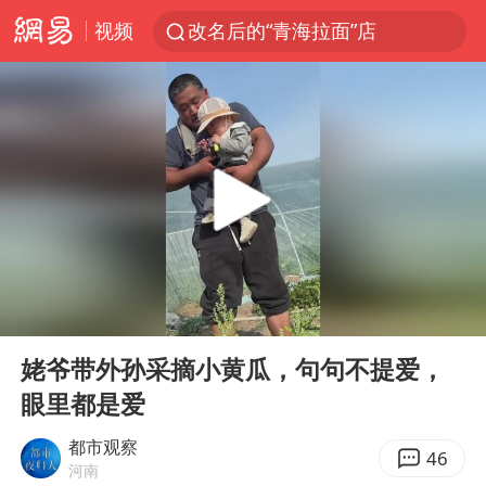
视频
改名后的“青海拉面”店
俄称欧洲若想和平解决冲突应停止援乌
台军“汉光秀”开场闹剧多
泸溪河：桃酥吃出金属牙冠视频不实
泰国枪击案已致2死 枪手仍藏学校附近
1岁宝宝碰坏纸巾盒 宝妈被索赔924元
男子结婚8年3个女儿均非亲生
00:00
00:10
台风白海豚逼近 暴雨大暴雨来袭
Play
Ent
full
“空调24小时开着更省电”不实
姥爷带外孙采摘小黄瓜，句句不提爱，
眼里都是爱
男子杀人后逃进深山21年活得像野人
985博士后被曝在妻子孕期出轨后续
都市观察
46
河南