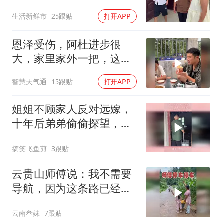
们领家里也好招呼
生活新鲜市
25跟贴
打开APP
恩泽受伤，阿杜进步很
大，家里家外一把，这才
是当爸的样子
智慧天气通
15跟贴
打开APP
姐姐不顾家人反对远嫁，
十年后弟弟偷偷探望，所
有委屈瞬间发泄
搞笑飞鱼剪
3跟贴
云贵山师傅说：我不需要
导航，因为这条路已经刻
在我DNA里了
云南叁妹
7跟贴