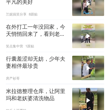
平凡的美好
兰妮搞笑分享
8跟贴
在外打工一年没回家，今
天悄悄回来了，看到老婆
那一刻眼泪止不住
笑点集中营
1跟贴
行囊羞涩却无妨，少年夫
妻相伴最珍贵
房产衫哥
米拉德整理仓库，让阿里
玛和老妖婆清洗物品