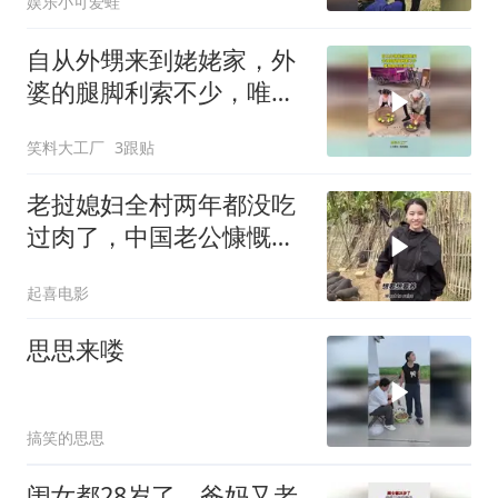
娱乐小可爱蛙
自从外甥来到姥姥家，外
婆的腿脚利索不少，唯独
血压控制不住！
笑料大工厂
3跟贴
老挝媳妇全村两年都没吃
过肉了，中国老公慷慨解
囊请全村吃杀猪
起喜电影
思思来喽
搞笑的思思
闺女都28岁了，爸妈又老