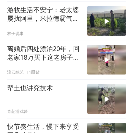
游牧生活不安宁：老太婆
屡扰阿里，米拉德霸气赶
跑
林子说事
离婚后四处漂泊20年，回
老家18万买下这老房子，
终于有一个家了！
流云综艺
11跟贴
犁土也讲究技术
奇葩游戏酱
快节奏生活，慢下来享受