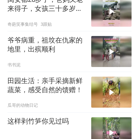
来得子，女孩三十多岁还
嫁不出去！
奇葩笑事集结号
3跟贴
爷爷病重，祖坟在仇家的
地里，出殡顺利
书书泥
田园生活：亲手采摘新鲜
蔬菜，感受自然的馈赠！
瓜哥的动物日记
这样剥竹笋你见过吗