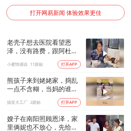
公司“上四休三”但要降薪1000元
47岁妈妈突然产女 26岁女儿：很震惊
打开网易新闻 体验效果更佳
97岁英国奶奶飞上天再破吉尼斯纪录
OpenAI为免费用户升级GPT-5.6 Luna
老壳子想去医院看望恩
“中国蔬菜之乡”最高温达41.8℃
泽，没有路费，跟阿杜要
如何把百年大党建设得更加坚强有力？
钱，被直接拒绝！
小蜜情感说
11跟贴
打开APP
熊孩子来到姥姥家，捣乱
一点不含糊，当妈的谁都
不敢惹！
搞笑大工厂
2跟贴
打开APP
嫂子在南阳照顾恩泽，家
里俩妮也不放心，先给她