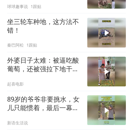
球球趣事说
1跟贴
坐三轮车种地，这方法不
错！
秦巴阿松
1跟贴
外婆日子太难：被逼吃酸
葡萄，还被强拉下地干
活！
起喜电影
89岁的爷爷非要挑水，女
儿只能惯着，最后一幕看
出孝不孝！
新语生活说