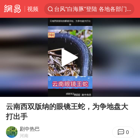
视频
台风“白海豚”登陆 各地各部门全力应对
奥沙利文晋级斯诺克中国公开赛16强
路虎卫士110 HSE限时降价
我国发现稀散金属独立新矿物——乌斯河锗矿
上海鼓励居家办公
部分银行上调存款利率
小沈阳加盟《披荆斩棘》
00:00
02:25
新疆生产建设兵团生态环境局原局长被查
Play
Ent
full
朱一龙的鼻子怎么了
云南西双版纳的眼镜王蛇，为争地盘大
打出手
大疆错失宇树
5万小车卖不动 微型代步车集体遇冷
剧中热巴
0
河南