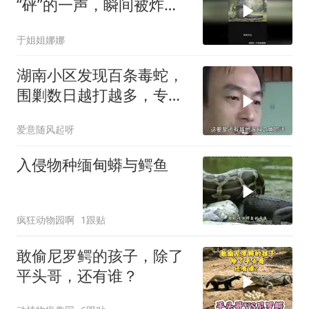
“砰”的一声，瞬间被炸得
“血肉模糊”
于姐姐娜娜
湖南小区发现百条毒蛇，
围剿数日越打越多，专家
调查结果令人震惊
爱意随风起呀
入侵物种缅甸蟒与鳄鱼
疯狂动物园啊
1跟贴
敢偷尼罗鳄的孩子，除了
平头哥，还有谁？