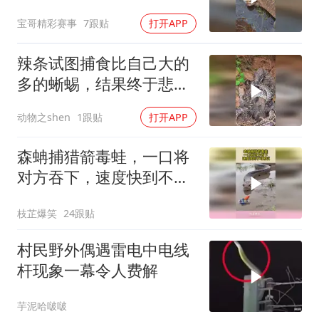
宝哥精彩赛事
7跟贴
打开APP
辣条试图捕食比自己大的
多的蜥蜴，结果终于悲剧
了
动物之shen
1跟贴
打开APP
森蚺捕猎箭毒蛙，一口将
对方吞下，速度快到不可
思议
枝芷爆笑
24跟贴
村民野外偶遇雷电中电线
杆现象一幕令人费解
芋泥哈啵啵