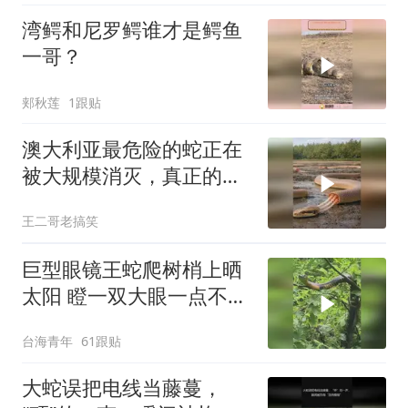
湾鳄和尼罗鳄谁才是鳄鱼
一哥？
郏秋莲
1跟贴
澳大利亚最危险的蛇正在
被大规模消灭，真正的元
凶震惊了全世界！
王二哥老搞笑
巨型眼镜王蛇爬树梢上晒
太阳 瞪一双大眼一点不怕
人
台海青年
61跟贴
大蛇误把电线当藤蔓，