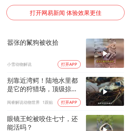
4.2平卫生间补漏注胶花1.55万
周星驰妈妈现身香港首映礼
打开网易新闻 体验效果更佳
上海地铁4条线路全线停运
湖北启动重大气象灾害三级应急响应
嚣张的鬣狗被收拾
费大厨口号更改 不再宣传小炒肉大王
56岁刘奕君跟13岁女儿合跳
小雪动物解说
打开APP
从科技创新看开局起步的时与势
别靠近湾鳄！陆地水里都
是它的狩猎场，顶级掠食
者
闽睿解说动物世界
1跟贴
打开APP
眼镜王蛇被咬住七寸，还
能活吗？