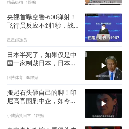
精品街拍
1跟贴
央视首曝空警-600弹射！
飞行员反应不到1秒，战
友牺牲无人退缩！
星星邮递员
日本半死了，如果仅是中
国一家制裁日本，日本可
能还剩一口气
阿搏体育
36跟贴
搬起石头砸自己的脚！印
尼高官围剿中企，如今烂
摊子没人收
小陆搞笑日常
1跟贴