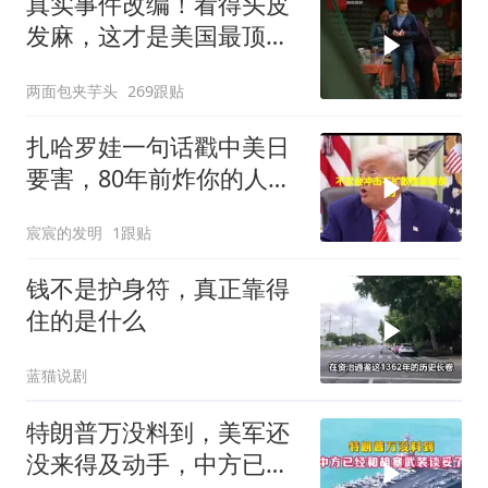
真实事件改编！看得头皮
发麻，这才是美国最顶级
刑侦片，全程高能
两面包夹芋头
269跟贴
扎哈罗娃一句话戳中美日
要害，80年前炸你的人，
给你撑核保护伞
宸宸的发明
1跟贴
钱不是护身符，真正靠得
住的是什么
蓝猫说剧
特朗普万没料到，美军还
没来得及动手，中方已经