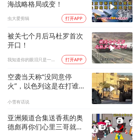
海战略格局或变！
虫大爱剪辑
打开APP
被关七个月后马杜罗首次
开口！
我知道你的眼泪只是一种无奈
打开APP
空袭当天称“没同意停
火”，以色列这是在打谁的
脸
小雪有话说
亚洲频道合集送香蕉的奥
德彪再你们心里三哥就是
这种人吗