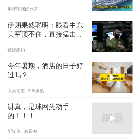
和胡塞武装谈妥了
趣味萌宠的日常
伊朗果然聪明：眼看中东
美军顶不住，直接猛击要
害，特朗普怂了
软妹酸奶
今年暑期，酒店的日子好
过吗？
大秦论道
296跟贴
讲真，是球网先动手
的！！！
新媒体
39跟贴