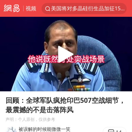
视频
美国将对多晶硅衍生品加征15%关税
泰交通部副部长回应中国人遭歧视手势
改名后的“青海拉面”店
勒沃库森U17主帅盛赞赵松源
台军“汉光秀”开场闹剧多
段绚竞因公牺牲 年仅44岁
1岁宝宝碰坏纸巾盒 宝妈被索赔924元
00:00
08:27
女子开一天一夜空调后二氧化碳中毒
Play
Ent
full
97岁英国奶奶飞上天再破吉尼斯纪录
回顾：全球军队疯抢印巴507空战细节，
最震撼的不是击落阵风
“空调24小时开着更省电”不实
声明：个人原创，仅供参考
“不建议大家买深色蛋糕”
被误解的时候能微微一笑