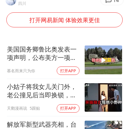
男子结婚8年3个女儿均非亲生
14
四川
男子杀人后逃进深山21年活得像野人
打开网易新闻 体验效果更佳
985博士后被曝在妻子孕期出轨后续
公司“上四休三”但要降薪1000元
47岁妈妈突然产女 26岁女儿：很震惊
美国国务卿鲁比奥发表一
如何把百年大党建设得更加坚强有力？
项声明，公布美方一项重
要决定
慕名而来只为你
打开APP
小姑子将我女儿关门外，
老公撞见后当即换锁，将
她行李扔门外
天鹅漫画说
5跟贴
打开APP
解放军新型武器亮相，台