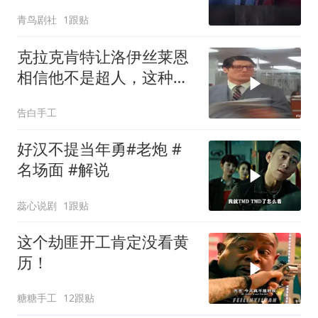
青鸟剧社
1跟贴
克拉克肯特让洛伊丝莱恩
相信他不是超人，这种心
理操控永远不过时
告白手工
好汉不提当年勇#老炮 #
名场面 #解说
蕊心说剧
1跟贴
这个劫匪开工肯定没看黄
历！
糖糖手工
12跟贴