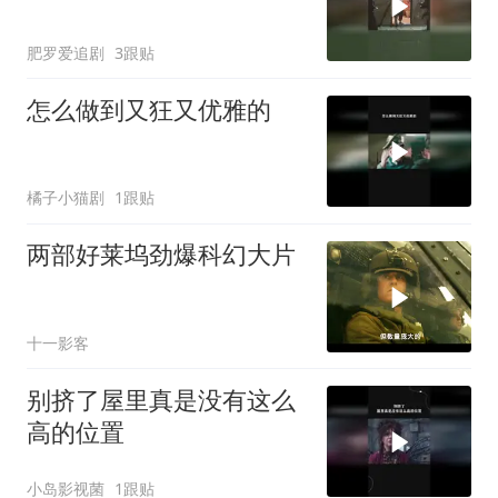
肥罗爱追剧
3跟贴
怎么做到又狂又优雅的
橘子小猫剧
1跟贴
两部好莱坞劲爆科幻大片
十一影客
别挤了屋里真是没有这么
高的位置
小岛影视菌
1跟贴