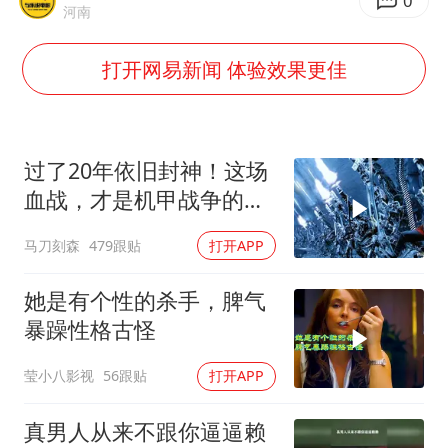
泰国枪击案凶手先杀祖父母后行凶
0
河南
超颖电子拟投资20.86亿建设新项目
打开网易新闻 体验效果更佳
宇树科技中一签需缴款7.54万元
国防部：中国军队坚决反制任何闹海挑衅图谋
女儿为争财产堵门阻挠父亲出殡
过了20年依旧封神！这场
公司“上四休三”但要降薪1000元
血战，才是机甲战争的真
正天花板
东方之约 相约未来
马刀刻森
479跟贴
打开APP
她是有个性的杀手，脾气
暴躁性格古怪
莹小八影视
56跟贴
打开APP
真男人从来不跟你逼逼赖