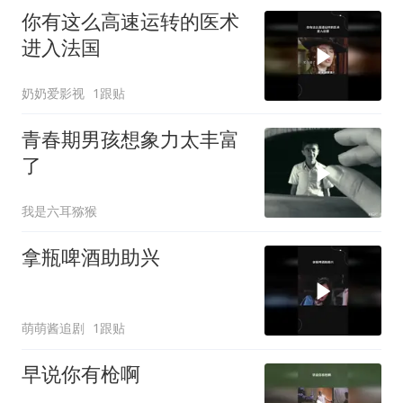
你有这么高速运转的医术
进入法国
奶奶爱影视
1跟贴
青春期男孩想象力太丰富
了
我是六耳猕猴
拿瓶啤酒助助兴
萌萌酱追剧
1跟贴
早说你有枪啊