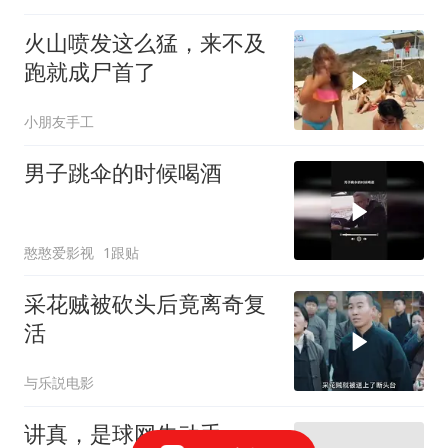
火山喷发这么猛，来不及
跑就成尸首了
小朋友手工
男子跳伞的时候喝酒
憨憨爱影视
1跟贴
采花贼被砍头后竟离奇复
活
与乐説电影
讲真，是球网先动手