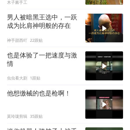
木子酱手工
男人被暗黑王选中，一跃
成为比肩神明般的存在
神手甜西吖
22跟贴
也是体验了一把速度与激
情
虫虫看大剧
1跟贴
他想缴械的也是枪啊！
莫玲珑剪辑
35跟贴