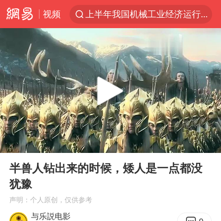
视频
上半年我国机械工业经济运行稳中有进
金华市人大常委会副主任陈峰齐被查
我国货物贸易进出口超30万亿元
向鹏0-3不敌张本智和
广东雷州通报特教老师招聘违规事件
国防部回应日本试射“战斧”导弹
泉州市委书记张毅恭被查
00:00
04:54
佛山通报笔试前13被淘汰后5名进体检
Play
Ent
full
“立秋的第一杯奶茶”又爆单了
半兽人钻出来的时候，矮人是一点都没
犹豫
“新疆阿勒泰八月能滑雪”不实
声明：个人原创，仅供参考
陈幸同晋级WTT横滨冠军赛8强
与乐説电影