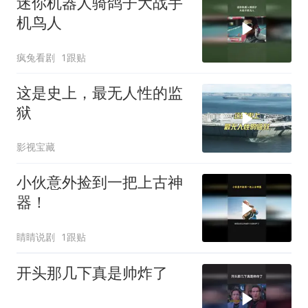
迷你机器人骑鸽子大战手
机鸟人
疯兔看剧
1跟贴
这是史上，最无人性的监
狱
影视宝藏
小伙意外捡到一把上古神
器！
睛睛说剧
1跟贴
开头那几下真是帅炸了