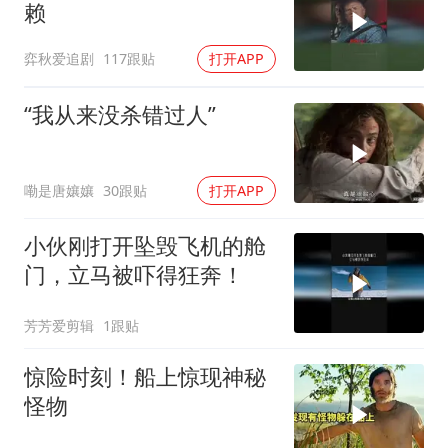
赖
弈秋爱追剧
117跟贴
打开APP
“我从来没杀错过人”
嘞是唐孃孃
30跟贴
打开APP
小伙刚打开坠毁飞机的舱
门，立马被吓得狂奔！
芳芳爱剪辑
1跟贴
惊险时刻！船上惊现神秘
怪物