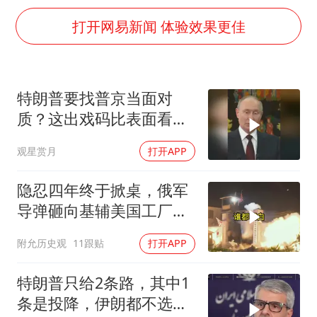
张本智和：零封向鹏不意外
打开网易新闻 体验效果更佳
22岁女生独闯南太行失联12天
新疆沙雅县发生4.5级地震
特朗普要找普京当面对
“准2万亿”之城点名支持三所大学
质？这出戏码比表面看起
微信新功能：你可以“撤回”你的撤回
来复杂得多
观星赏月
打开APP
习近平心系体育强国建设
隐忍四年终于掀桌，俄军
导弹砸向基辅美国工厂，
背后这步棋太狠了
附允历史观
11跟贴
打开APP
特朗普只给2条路，其中1
条是投降，伊朗都不选，