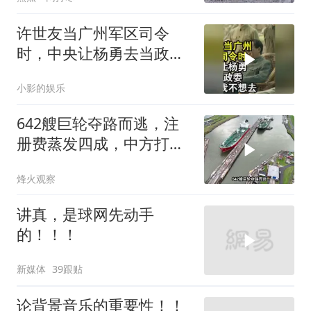
许世友当广州军区司令
时，中央让杨勇去当政
委，杨勇说：我不想去
小影的娱乐
642艘巨轮夺路而逃，注
册费蒸发四成，中方打到
巴拿马“七寸”
烽火观察
讲真，是球网先动手
的！！！
新媒体
39跟贴
论背景音乐的重要性！！