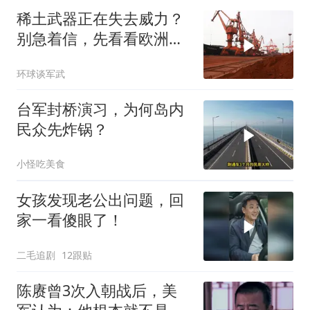
稀土武器正在失去威力？
别急着信，先看看欧洲军
工现在急成啥样了
环球谈军武
台军封桥演习，为何岛内
民众先炸锅？
小怪吃美食
女孩发现老公出问题，回
家一看傻眼了！
二毛追剧
12跟贴
陈赓曾3次入朝战后，美