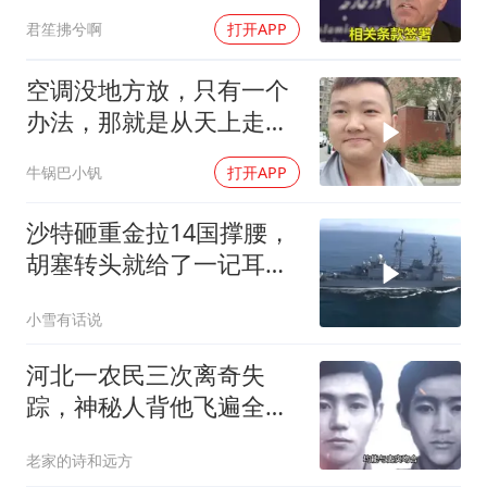
美军机又被击落
君笙拂兮啊
打开APP
空调没地方放，只有一个
办法，那就是从天上走，
老师傅一招拿下
牛锅巴小钒
打开APP
沙特砸重金拉14国撑腰，
胡塞转头就给了一记耳
光，红海这条命脉真要断
小雪有话说
了？
河北一农民三次离奇失
踪，神秘人背他飞遍全中
国，幕后真相是什么
老家的诗和远方