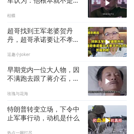
军认为：他根本就不是来
打仗的，为什么？
枯蝶
超哥找到王军老婆贺丹
丹，超哥承诺要让不孝子
付出代价，死磕到底
逗趣小Joker
早期党内一位大人物，因
不满跑去跟了蒋介石，不
料晚年竟悲惨死
玫瑰与花海
特朗普转变立场，下令中
止军事行动，动机是什么
热点一网打尽