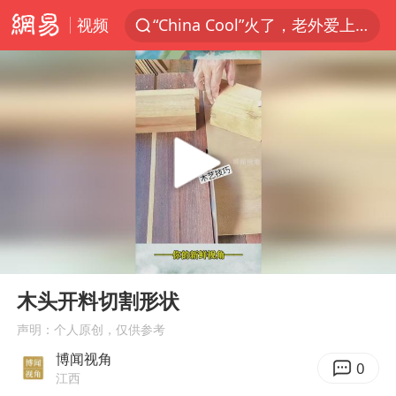
“China Cool”火了，老外爱上中国避暑游
视频
香港宏福苑火灾或由烟头引起
浙江台州《告全体市民书》
枪击案后泰国拟推更严格枪支管控方案
四川宜宾3.4级地震
陕西柞水泥石流已致2死 仍有1人失联
泰国初中生饮弹自尽前开了26枪
多所高校取消艺考
00:00
00:26
Play
Ent
网约车司机充电时猝死保险拒赔
full
木头开料切割形状
店主称换“青海拉面”招牌后生意更好
声明：个人原创，仅供参考
上半年国内居民出游人次34.63亿
博闻视角
0
江西
今年第二强台风将带来多大影响