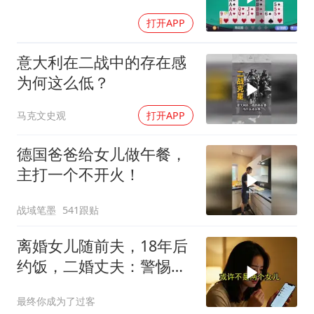
打开APP
意大利在二战中的存在感
为何这么低？
马克文史观
打开APP
德国爸爸给女儿做午餐，
主打一个不开火！
战域笔墨
541跟贴
离婚女儿随前夫，18年后
约饭，二婚丈夫：警惕骗
局
最终你成为了过客