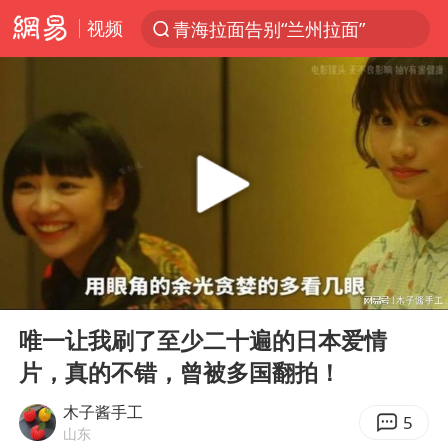
视频
青海拉面告别“兰州拉面”
以“新”破局 首发经济点亮城市消费活力
中方回应是否开采太平洋海底稀土资源
台风白海豚进入48小时警戒线
佛得角门将亮相智利俱乐部主场
看守所辅警收受10万获刑1年
宇树科技发行价格150.80元/股
00:00
12:05
CIA被曝已秘密设立古巴工作组
Play
Ent
full
泰国一女公务员妆容引争议 本人回应
唯一让我刷了至少二十遍的日本爱情
片，真的不错，曾被多国翻拍！
U17国足1分钟轰2球
宇树科技王兴兴身家有望超200亿元
木子酱手工
5
山东