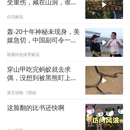
受重伤，藏在山洞，谁料
被民团头目发现
仅仅解说
轰-20十年神秘未现身，美
媒急切，中国副司令一句
话平息质疑
陈腕特色体育解说
穿山甲吃完蚂蚁就去求
偶，没想到被黑熊盯上
了！
臭宝动物
1跟贴
这脸翻的比书还快啊