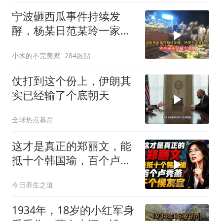
宁波砸西瓜事件持续发
酵，杨某日范某玲一家，
将迎来三大棘手难题
小木的不完美家
284跟贴
仗打到这个份上，伊朗其
实已经输了个底朝天
全球热点幕后
这才是真正的郑丽文，能
抵十个韩国瑜，百个卢秀
燕，千个侯友宜
今日养生之道
1934年，18岁的小红军身