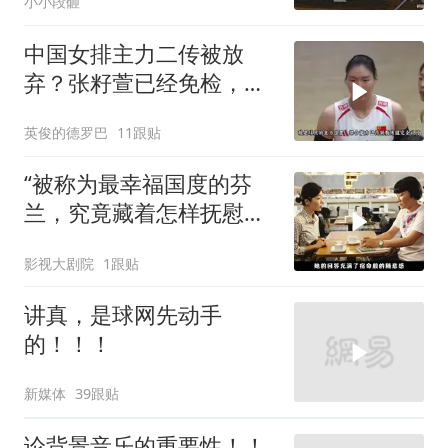
小小段砸
中国女排主力二传被放
弃？张籽萱已经免检，赵
勇为她选替补
英俊的德罗巴
11跟贴
“被称为最幸福国度的芬
兰，究竟藏着怎样抚慰人
心的烟火气
影视大剧院
1跟贴
讲真，是球网先动手
的！！！
新媒体
39跟贴
论背景音乐的重要性！！