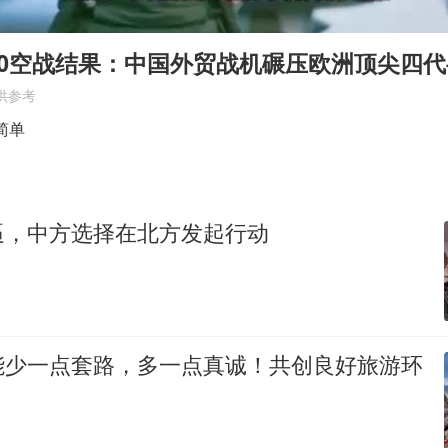
36岁男演员成景区NPC后人气爆棚
郑丽文：台湾从来没有“独立”过
：0空战结果：中国外贸战机碾压欧洲顶尖四代
几元成本的AI广告导致千万市值蒸发
供参考
浙江台州《告全体市民书》
简单
酒店回应车内过夜被收150元
上半年国内手机销量TOP30出炉
逼，中方选择在北方发起行动
梁家辉百花奖演讲落泪
人民的健康、体质、幸福一脉相承
能少一点套路，多一点真诚！共创良好旅游环