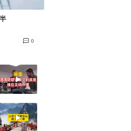
04:08
Enter
fullscreen
半
0