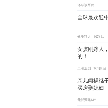
环球谈军武
全球最欢迎
健身狂人
19跟贴
女孩刚嫁人
的！
二毛追剧
161跟贴
亲儿闯祸继
买房娶媳妇
无我漂佩MY