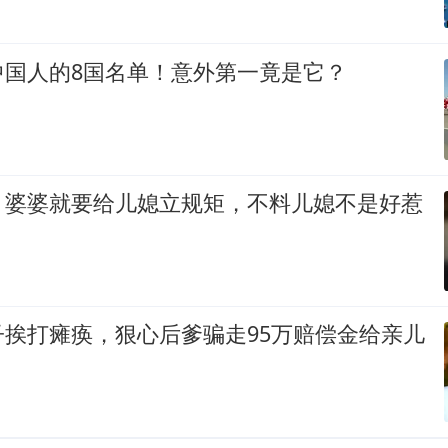
中国人的8国名单！意外第一竟是它？
，婆婆就要给儿媳立规矩，不料儿媳不是好惹
子挨打瘫痪，狠心后爹骗走95万赔偿金给亲儿