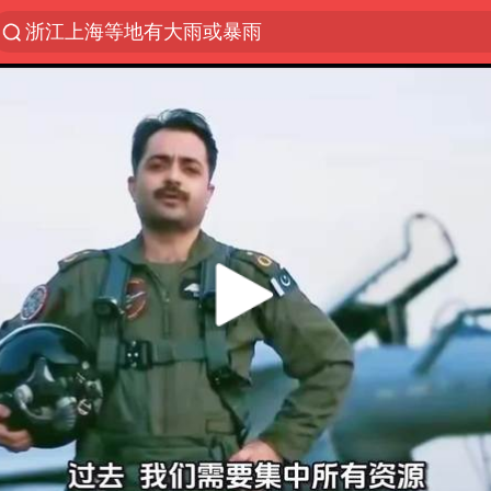
浙江上海等地有大雨或暴雨
光影经济撬动暑期消费新蓝海
《欢迎来龙餐馆》口碑
情侣福建平潭拍日出时坠崖
西湖突现狂风暴雨 游客瞬间被浇透
“不怕六爷挂得多 就怕六爷挂一颗”
视频丨中国东方电气集团原党组副书记、董事宋致远
杭州全市有序停课
直击东北超：哈尔滨vs通辽
香港宏福苑火灾或由烟头引起
白海豚将正面袭击贯穿浙江