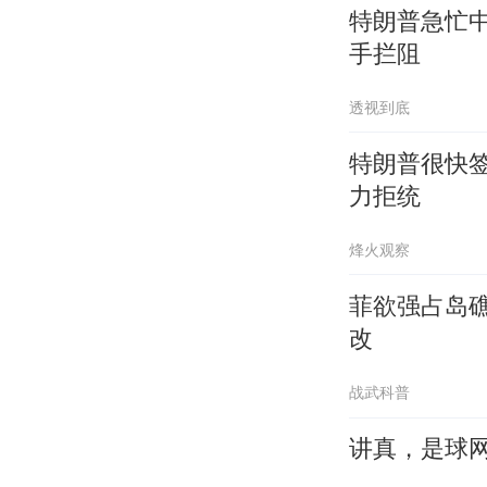
特朗普急忙
手拦阻
透视到底
特朗普很快签
力拒统
烽火观察
菲欲强占岛
改
战武科普
讲真，是球