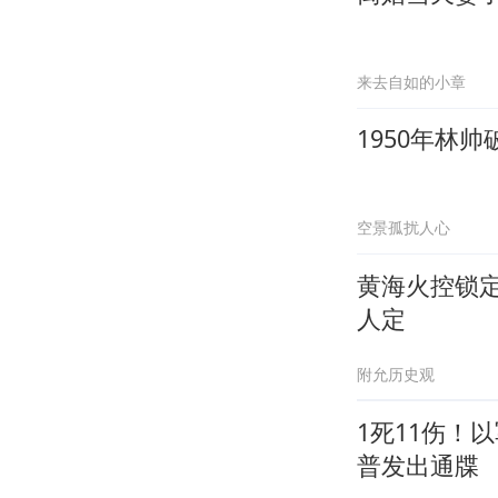
来去自如的小章
1950年林
空景孤扰人心
黄海火控锁
人定
附允历史观
1死11伤！
普发出通牒