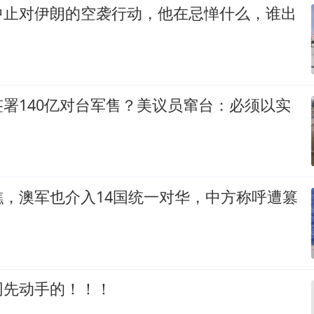
中止对伊朗的空袭行动，他在忌惮什么，谁出
署140亿对台军售？美议员窜台：必须以实
礁，澳军也介入14国统一对华，中方称呼遭篡
网先动手的！！！