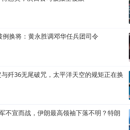
帅破例换将：黄永胜调邓华任兵团司令
定与歼36无尾破咒，太平洋天空的规矩正在换
以军不宣而战，伊朗最高领袖下落不明？特朗