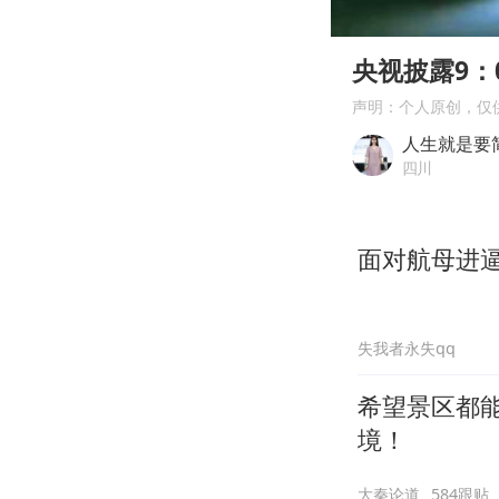
00:00
Play
央视披露9
声明：个人原创，仅
人生就是要
四川
面对航母进
失我者永失qq
希望景区都
境！
大秦论道
584跟贴