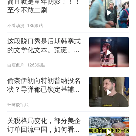
简直就是童年阴影！！！
至今不敢二刷
不看动漫
186跟贴
这段脱口秀是后期韩寒式
的文学化文本。荒诞、激
愤又温暖
白宸侃片
1263跟贴
偷袭伊朗向特朗普纳投名
状？导弹都已锁定基辅才
火速道歉，泽连斯基这场
环球谈军武
豪赌到底有多疯？
关税格局变化，部分美企
订单回流中国，如何看待