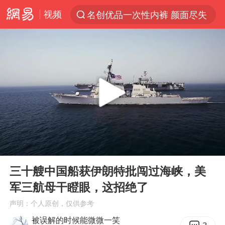
视频
名创优品一次性内裤 颜面尽失
“China Cool”火了，老外爱上中国避暑游
台风白海豚闭眼浙江上海处于危险半圆
四川宜宾市珙县发生3.4级地震
香港宏福苑火灾或由烟头引起
网约车司机充电时猝死保险拒赔
中国父女泰国骑摩托车坠崖1死1伤
00:00
06:45
周末打虎 宋致远被查
Play
Ent
full
白海豚将正面袭击贯穿浙江
三十艘中国船获伊朗特批闯过海峡，美
军三航母干瞪眼，这招绝了
浙江台州《告全体市民书》
声明：个人原创，仅供参考
多个明星演唱会取消
被误解的时候能微微一笑