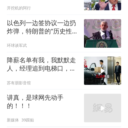
特朗普关税政策得失。来
开挖机的阿行
听听
以色列一边签协议一边扔
炸弹，特朗普的“历史性协
议”到底算不算数
环球谈军武
降薪名单有我，我默默走
人，经理追到电梯口，见
我坐上保时捷愣住
苏有朋影音馆
讲真，是球网先动手
的！！！
新媒体
39跟贴