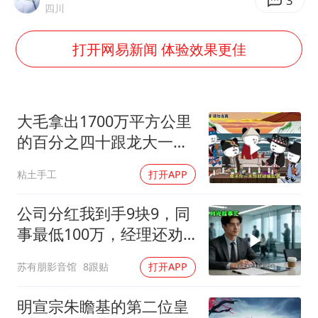
男孩参加珠心算比赛气定神闲
3
四川
陕西柞水泥石流已致2死 仍有1人失联
打开网易新闻 体验效果更佳
牛群和施拉普纳33年后重逢
上半年国内居民出游人次34.63亿
刘浩存百花奖开幕式红裙起舞
大毛拿出1700万平方公里
“南湖号”盾构机下线
的百分之四十跟龙大一起
开发[震惊][震惊]
店主称换“青海拉面”招牌后生意更好
粘土手工
打开APP
习近平心系体育强国建设
公司分红我到手9块9，同
事最低100万，经理还劝
我续签，我笑了：不签了
苏有朋影音馆
8跟贴
打开APP
明宣宗朱瞻基的第二位皇