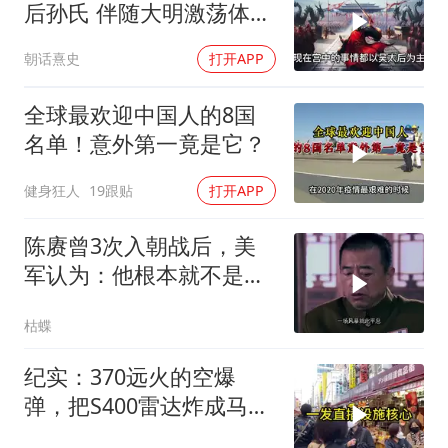
后孙氏 伴随大明激荡体会
人生无常
朝话熹史
打开APP
全球最欢迎中国人的8国
名单！意外第一竟是它？
健身狂人
19跟贴
打开APP
陈赓曾3次入朝战后，美
军认为：他根本就不是来
打仗的，为什么？
枯蝶
纪实：370远火的空爆
弹，把S400雷达炸成马蜂
窝，靶标惨状让台军急眼