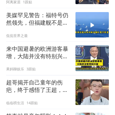
阿离家居
1跟贴
了
美媒罕见警告：福特号仍
然领先，但福建舰不是中
国航母终点，而是新起点
侃侃世界之最
来中国避暑的欧洲游客暴
增，大陆并没有特别兴
奋！介文汲
果妈聊娱乐
3跟贴
超哥揭开自己童年的伤
疤，终于感悟了王超，他
决定接妈妈回来养老
临临唠生活
14跟贴