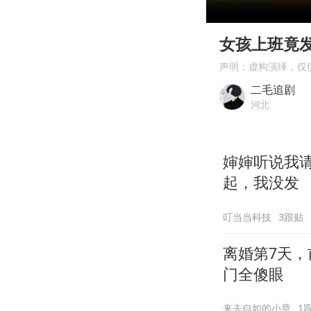
00:00
Play
女孩上班竟
声明：虚构演绎，仅
二毛追剧
河北
婶婶听说我
起，我没发
叮当当科技
3跟贴
离婚第7天，
门全傻眼
来去自如的小章
1