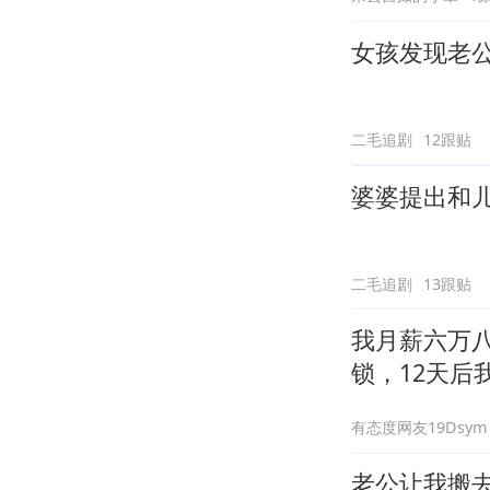
女孩发现老
二毛追剧
12跟贴
婆婆提出和
二毛追剧
13跟贴
我月薪六万
锁，12天后
有态度网友19Dsym
老公让我搬