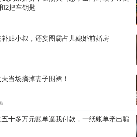
和2把车钥匙
宅补贴小叔，还妄图霸占儿媳婚前婚房
丈夫当场摘掉妻子围裙！
贴
来五十多万元账单逼我付款，一纸账单牵出骗