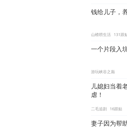
钱给儿子，
山楂唠生活
131跟
一个片段入
游玩峡谷之巅
儿媳妇当着
虐！
二毛追剧
16跟贴
妻子因为帮