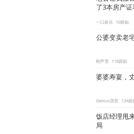
了3本房产证
一口娱乐
10跟贴
公婆变卖老
刚芦雪
118跟贴
婆婆寿宴，
Genius昊哲
134跟
饭店经理甩
局