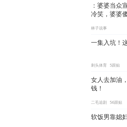
：婆婆当众
冷笑，婆婆
林子说事
一集入坑！
刺头体育
5跟贴
女人去加油
钱！
二毛追剧
56跟贴
软饭男靠媳