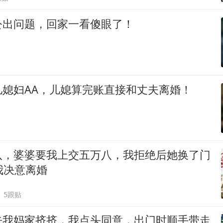
公出问题，回家一看傻眼了！
儿媳妇AA，儿媳算完账直接和丈夫离婚！
八，婆婆要我上交五万八，我拒绝后她换了门
我决意离婚
5跟贴
去我妈家挤挤，我点头同意，出门时顺手带走