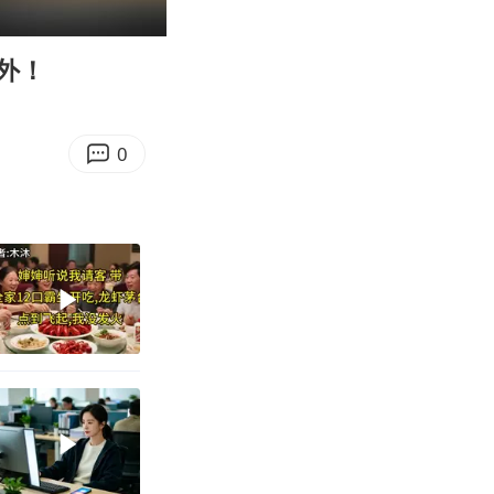
14:52
Enter
fullscreen
外！
0