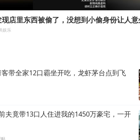
弹药库存告急 美军补货难
沙特否认与胡塞武装举行会谈
发现店里东西被偷了，没想到小偷身份让人意
如何把百年大党建设得更加坚强有力
供娱乐
香港殿堂级填词人黎彼得因病离世 终年76岁
乘客脱鞋散发异味 司机提醒反被怼
日本籍女网红在韩直播时自杀身亡
请客带全家12口霸坐开吃，龙虾茅台点到飞
恩比德变瘦引热议
总书记关心百姓身边这些民生大事
前夫竟带13口人住进我的1450万豪宅，一开
跟贴