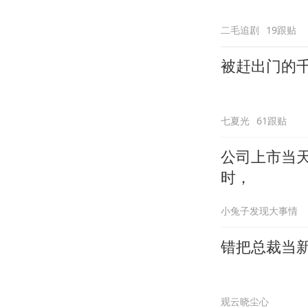
二毛追剧
19跟贴
被赶出门的
七夏光
61跟贴
公司上市当
时，
小兔子发现大事情
错把总裁当
观云晓尘心