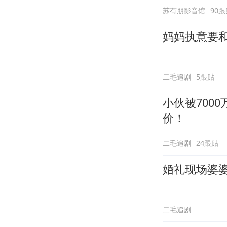
苏有朋影音馆
90跟
妈妈执意要
二毛追剧
5跟贴
小伙被700
价！
二毛追剧
24跟贴
婚礼现场婆
二毛追剧