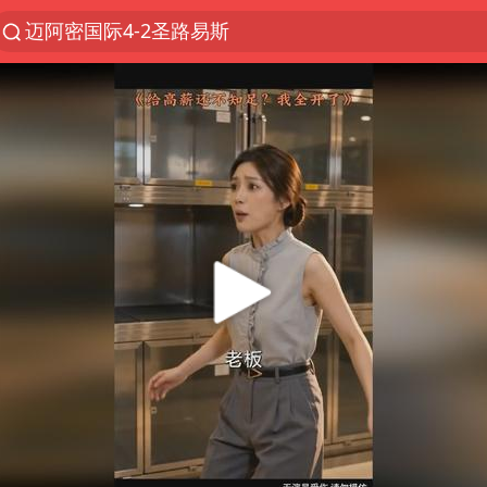
迈阿密国际4-2圣路易斯
探寻“技能+”促就业创业新路
店主遭女子“鬼手”换钞
顾客结账把钱扔地上 服务员霸气扔回
美国退回1000亿美元关税
38岁山东财大教授刘海明逝世
李亚鹏向地铁吐血女孩捐99999元
台风白海豚或在华东沿海登陆
“银行午休1.5小时”留个窗口行不行
FIFA官方支持因凡蒂诺
41岁女子为鼓励女儿考上985研究生