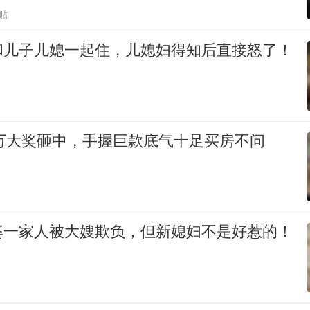
贴
和儿子儿媳一起住，儿媳妇得知后直接怒了！
0万大奖砸中，手握巨款底气十足买房不问
婆一家人被大嫂欺负，但新媳妇不是好惹的！