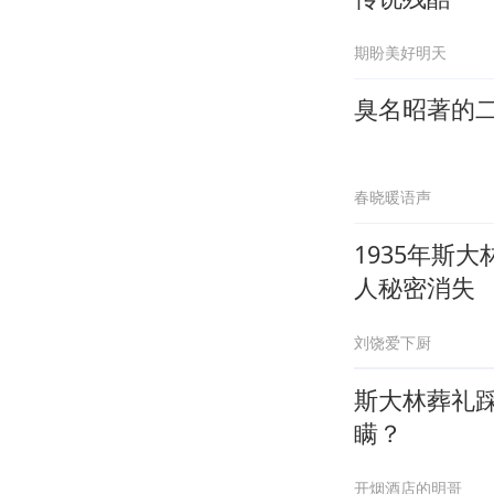
期盼美好明天
臭名昭著的
春晓暖语声
1935年斯
人秘密消失
刘饶爱下厨
斯大林葬礼
瞒？
开烟酒店的明哥