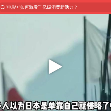
沙特土耳其巴基斯坦签署共同防务协议
台风白海豚实时路径
全球首个长时储能一体化产业园量产
四川宜宾市高县4.9级地震致1人死亡
U17国足三连胜晋级明日之星半决赛
名创优品回应女子吐槽内裤质量差
中国女篮70-67险胜尼日利亚女篮
美股存储板块集体大跌
“今天得有40℃了吧 为啥还不预警”
国防部：坚决反制任何闹海挑衅图谋
胡彦斌获《歌手2026》歌王