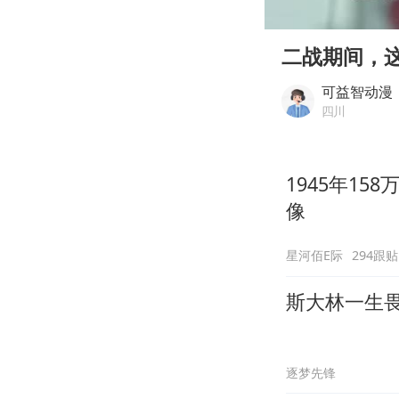
00:00
Play
二战期间，
可益智动漫
四川
1945年15
像
星河佰E际
294跟贴
斯大林一生
逐梦先锋