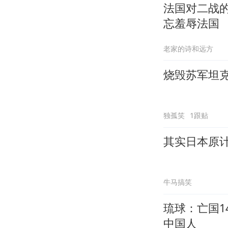
法国对二战
忘羞辱法国
老家的诗和远方
烧毁苏军坦克
独孤笑
1跟贴
其实日本原计
牛马搞笑
琉球：亡国1
中国人