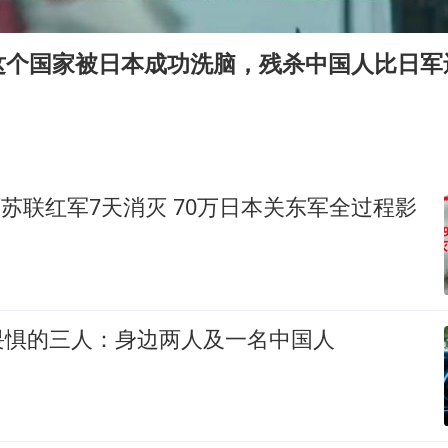
秋天的第一杯奶茶到底有多火
38岁演员求职万岁山NPC成功
这个国家被日本成功洗脑，残杀中国人比日军
我国外贸延续良好增长态势
东航：国内客票提前14天免费退改
欧阳娜娜窦靖童好搭
夯实基础开新局
8万苏联红军7天消灭 70万日本关东军全过程影
畏惧的三人：身边两人及一名中国人