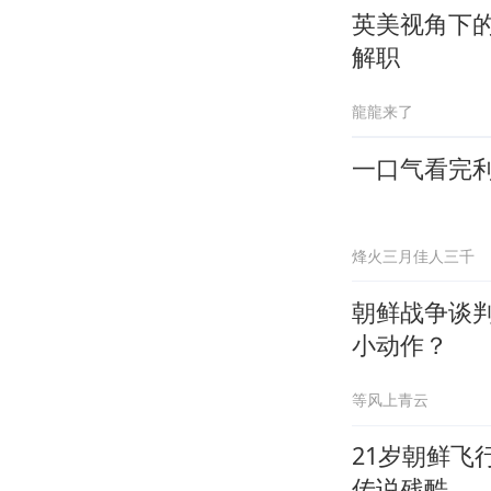
英美视角下
解职
龍龍来了
一口气看完
烽火三月佳人三千
朝鲜战争谈
小动作？
等风上青云
21岁朝鲜飞
传说残酷