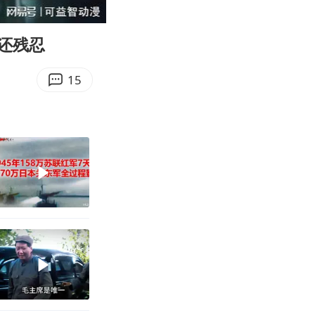
00:33
Enter
fullscreen
还残忍
15