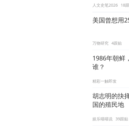
人文史笔2026
18
美国曾想用2
万物研究
4跟贴
1986年朝
谁？
精彩一触即发
胡志明的抉
国的殖民地
娱乐喵喵说
39跟贴