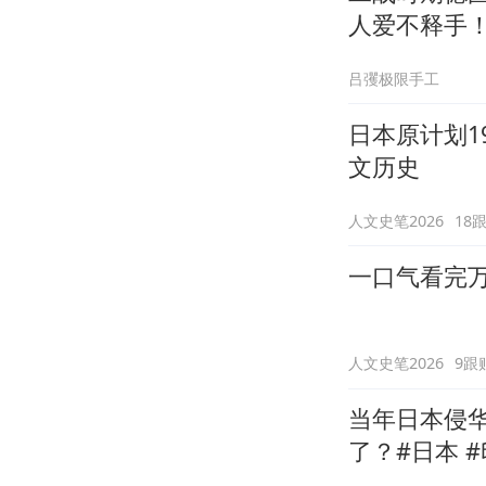
人爱不释手
吕彏极限手工
日本原计划1
文历史
人文史笔2026
18
一口气看完万
人文史笔2026
9跟
当年日本侵
了？#日本 #