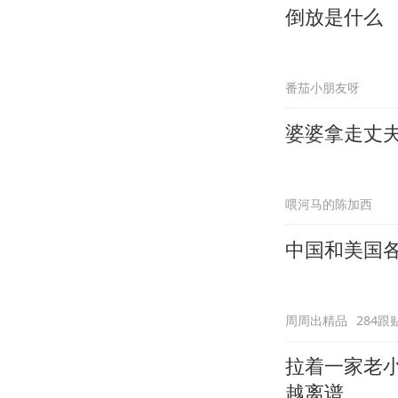
倒放是什么
番茄小朋友呀
婆婆拿走丈
喂河马的陈加西
中国和美国
周周出精品
284跟
拉着一家老
越离谱