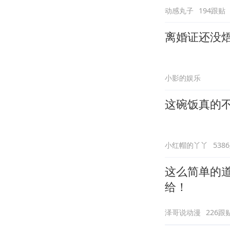
动感丸子
194跟贴
离婚证还没焐
小影的娱乐
这碗饭真的
小红帽的丫丫
538
这么简单的
给！
泽哥说动漫
226跟