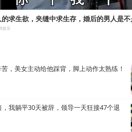
台湾海峡南口北上船舶实施交通管制
“新疆阿勒泰八月能滑雪”不实
人的求生欲，夹缝中求生存，婚后的男人是不
女儿为争财产堵门阻挠父亲出殡
供娱乐
公司“上四休三”但要降薪1000元
今日立秋你咬秋了吗
东方之约 相约未来
辛苦，美女主动给他踩背，脚上动作太熟练！
倍，我躺平30天被辞，领导一天狂接47个退