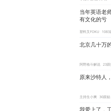
当年英语老
有文化的亏
塑料叉FOKU
108
北京几十万的
阿野格斗解说
23跟
原来沙特人
主持生小爽
30跟贴
我爱上了，