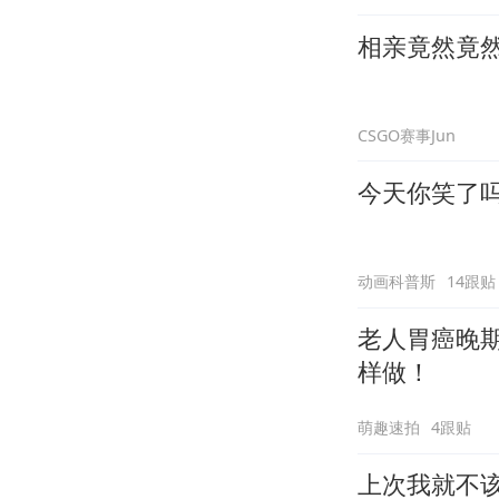
相亲竟然竟
CSGO赛事Jun
今天你笑了
动画科普斯
14跟贴
老人胃癌晚
样做！
萌趣速拍
4跟贴
上次我就不