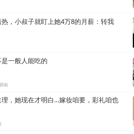
热，小叔子就盯上她4万8的月薪：转我
不是一般人能吃的
6跟贴
道理，她现在才明白…嫁妆咱要，彩礼咱也
贴