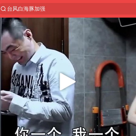
台风白海豚加强
泉州市委书记张毅恭被查
佛山通报笔试前13被淘汰后5名进体检
向鹏0-3不敌张本智和
广东雷州通报特教老师招聘违规事件
“立秋的第一杯奶茶”又爆单了
陈幸同晋级WTT横滨冠军赛8强
泰国枪击案凶手先杀祖父母后行凶
宇树科技中一签需缴款7.54万元
超颖电子拟投资20.86亿建设新项目
国防部：中国军队坚决反制任何闹海挑衅图谋