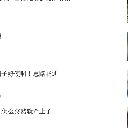
频
脑子好使啊！思路畅通
贴
，怎么突然就牵上了