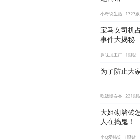
小奇说生活
1727
宝马女司机
事件大揭秘
趣味加工厂
1跟贴
为了防止大家
吃饭慢吞吞
221跟
大姐砌墙砖
人在捣鬼！
小Q爱搞笑
1跟贴