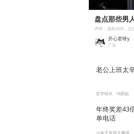
00:00
Play
盘点那些男
声明：虚构演绎，仅
开心君呀y
广东
老公上班太
笙学嘻长
18跟贴
年终奖差43
单电话
小兔子发现大事情