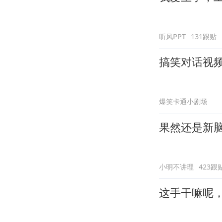
听风PPT
131跟贴
搞笑对话视
爆笑卡通小剧场
果然还是新
小明不讲理
423跟
这手干嘛呢