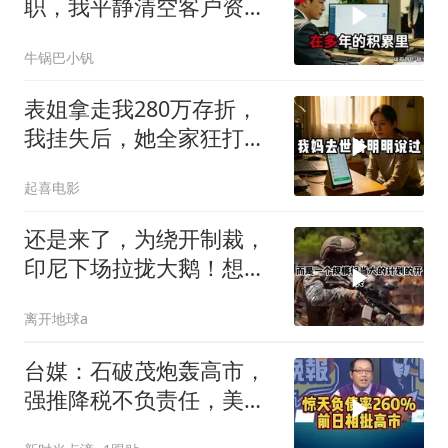
职，我平静清空客户资
源，他事后求我回来稳住
牛锅巴小钒
业务
表姐拿走我280万存折，
我挂失后，她全家狂打
200个电话
起喜电影
还是来了，为绕开制裁，
印尼下场拉拢大鹅！想让
普京震住中方？
离开地球a
台媒：石破茂炮轰高市，
强推降税不负责任，美日
联手阻贬日元！