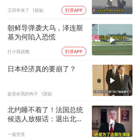
产，美国砸钱建厂远水不
王同学来了
1跟贴
打开APP
解近渴
朝鲜导弹袭大乌，泽连斯
基为何陷入恐慌
打小我就醜
打开APP
日本经济真的要崩了？
超喜欢我的狗子
1跟贴
北约睡不着了！法国总统
候选人放狠话：退出北
约，和中国合作！
一窥究竟