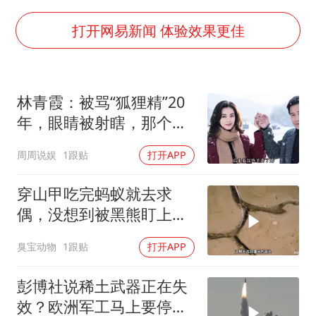
泰国一女公务员妆容引争议 本人回应
关之琳否认与27岁模特的恋情
打开网易新闻 体验效果更佳
多地要求领导干部带头休假
对话重庆地铁吐血女孩
林青霞：被骂“狐狸精”20
中方回应日本广岛核爆81周年
年，眼睛被射瞎，那个男
中国五箭齐发反制美国
人只问了一句“谁来出机票
周周说娱
1跟贴
打开APP
钱？”
中国经济展现强大韧性和活力
穿山甲吃完蚂蚁就去求
偶，没想到被黑熊盯上
了！
臭宝动物
1跟贴
打开APP
彭博社说稀土武器正在失
效？欧洲军工马上要停