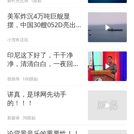
新时光点滴
1跟贴
美军炸沉4万吨巨舰显
摆，中国30艘052D亮出
10马赫“航母杀手”，西太
小雪有话说
变天了！
印尼这下好了，干干净
净，清清白白，一夜回到
了从前（3） (2)
我很乖
100跟贴
讲真，是球网先动手
的！！！
新媒体
39跟贴
论背景音乐的重要性！！