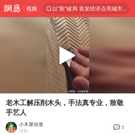
视频
以“新”破局 首发经济点亮城市消费活力
宇树科技发行价格150.80元/股
我国编制完成新版全月地质图
台风白海豚即将进入48小时警戒线
郑国霖回应去景区上班被保安拦下
中央气象台发布台风黄色预警
80后女柜员逆袭成4200亿银行副行长
00:00
00:11
感觉全东北都在等7号
Play
Ent
full
扎哈罗娃批广岛市长不提美国原子弹
老木工解压削木头，手法真专业，致敬
手艺人
女子利用漏洞0元薅走3000多件家电
金饰克价大幅跳涨
小木屋动漫
1
河南