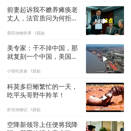
前妻起诉我不赡养瘫痪老
丈人，法官质问为何拒不
履行赡养义务
普陀动物世界
1跟贴
美专家：干不掉中国，那
就复刻一个中国，美国看
上了这两个国家
小怪吃美食
1跟贴
科莫多巨蜥繁忙的一天，
吃平头哥野牛羚羊！
舒克动物记
1跟贴
空降新领导上任便将我降