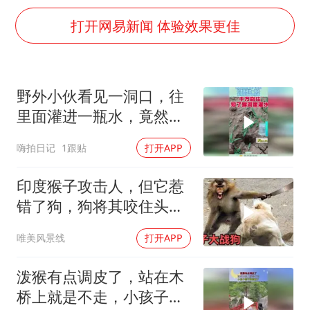
985博士后被曝在妻子孕期出轨后续
打开网易新闻 体验效果更佳
公司“上四休三”但要降薪1000元
OpenAI为免费用户升级GPT-5.6 Luna
47岁妈妈突然产女 26岁女儿：很震惊
野外小伙看见一洞口，往
97岁英国奶奶飞上天再破吉尼斯纪录
里面灌进一瓶水，竟然发
现了这东西！
“中国蔬菜之乡”最高温达41.8℃
嗨拍日记
1跟贴
打开APP
如何把百年大党建设得更加坚强有力？
印度猴子攻击人，但它惹
错了狗，狗将其咬住头部
狠狠甩来甩去太惨
唯美风景线
打开APP
泼猴有点调皮了，站在木
桥上就是不走，小孩子都