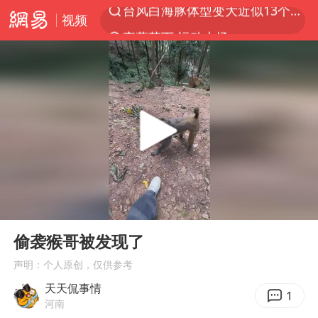
视频
夜幕落下 运动上场
泰交通部副部长回应中国人遭歧视手势
改名后的“青海拉面”店
段绚竞因公牺牲 年仅44岁
1岁宝宝碰坏纸巾盒 宝妈被索赔924元
女子开一天一夜空调后二氧化碳中毒
男子结婚8年3个女儿均非亲生
00:00
00:16
“空调24小时开着更省电”不实
Play
Ent
full
偷袭猴哥被发现了
“不建议大家买深色蛋糕”
声明：个人原创，仅供参考
台风白海豚逼近 暴雨大暴雨来袭
天天侃事情
男子杀人后逃进深山21年活得像野人
1
河南