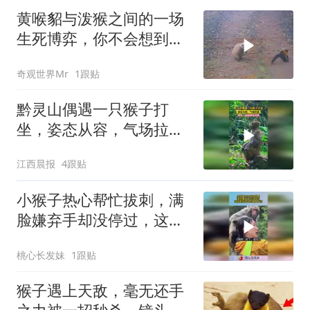
黄喉貂与泼猴之间的一场
生死博弈，你不会想到黄
喉貂的实力会如此厉害
奇观世界Mr
1跟贴
黔灵山偶遇一只猴子打
坐，姿态从容，气场拉
满，网友：血脉即将觉醒
江西晨报
4跟贴
小猴子热心帮忙拔刺，满
脸嫌弃手却没停过，这就
是我妈说的眼里有活！
桃心长发妹
1跟贴
猴子遇上天敌，毫无还手