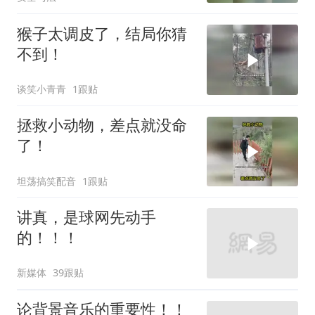
猴子太调皮了，结局你猜
不到！
谈笑小青青
1跟贴
拯救小动物，差点就没命
了！
坦荡搞笑配音
1跟贴
讲真，是球网先动手
的！！！
新媒体
39跟贴
论背景音乐的重要性！！