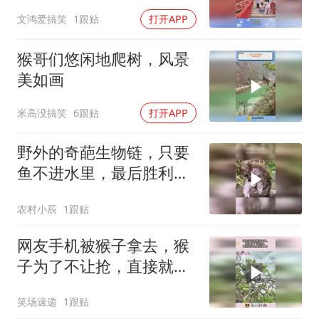
不敢前进了！
文鸿爱搞笑
1跟贴
打开APP
猴哥们悠闲地爬树，风景
美如画
米高没搞笑
6跟贴
打开APP
野外的奇葩生物链，只要
鱼不进水里，最后胜利的
就是猴子
农村小辰
1跟贴
网友手机被猴子拿去，猴
子为了不让抢，直接就去
悬崖树枝上！
笑场速递
1跟贴