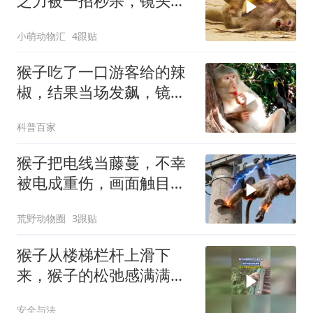
之力被一招秒杀，镜头记
录全过程
小萌动物汇
4跟贴
猴子吃了一口游客给的辣
椒，结果当场发飙，镜头
记录下全过程
科普百家
猴子把电线当藤蔓，不幸
被电成重伤，画面触目惊
心！
荒野动物圈
3跟贴
猴子从楼梯栏杆上滑下
来，猴子的松弛感满满，
网友：真是神仙般的生活
安全与法