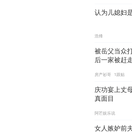
认为儿媳妇
浩烽
被岳父当众打
后一家被赶
房产衫哥
1跟贴
庆功宴上丈
真面目
阿芒娱乐说
女人嫉妒前