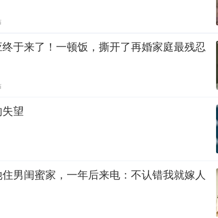
贴
应终于来了！一顿饭，撕开了再婚家庭最残忍
贴
的失望
她住男闺蜜家，一年后来电：不认错我就嫁人