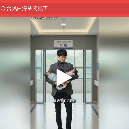
台风白海豚闭眼了
“China Cool”火了，老外爱上中国避暑游
香港宏福苑火灾或由烟头引起
浙江台州《告全体市民书》
以媒：穆杰塔巴被紧急送医情况危急
多所高校取消艺考
泰国初中生饮弹自尽前开了26枪
网约车司机充电时猝死保险拒赔
陕西柞水泥石流已致2死 仍有1人失联
店主称换“青海拉面”招牌后生意更好
22岁女生独闯南太行失联12天