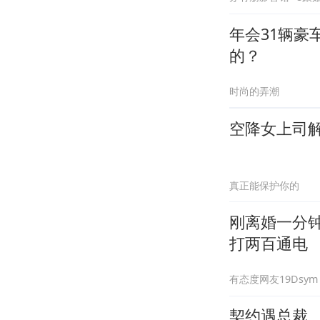
年会31辆
的？
时尚的弄潮
空降女上司
真正能保护你的
刚离婚一分
打两百通电
有态度网友19Dsym
契约遇总裁