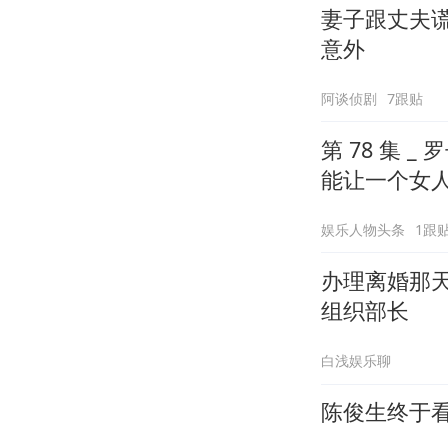
妻子跟丈夫谎
意外
阿谈侦剧
7跟贴
第 78 集
能让一个女
娱乐人物头条
1跟
办理离婚那
组织部长
白浅娱乐聊
陈俊生终于