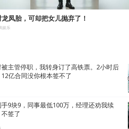
今年第二强台风将带来多大影响
张本智和：零封向鹏不意外
对龙凤胎，可却把女儿抛弃了！
微信新功能：你可以“撤回”你的撤回
供娱乐
上半年国内居民出游人次34.63亿
浙江最强风雨时段已锁定
万岁山接盘烂尾恒大文旅城
时被主管停职，我转身订了高铁票。2小时后
老人被城管撞倒后离世亲属质疑记录仪
12亿合同没你根本签不了
习近平心系体育强国建设
手9块9，同事最低100万，经理还劝我续
：不签了
贴