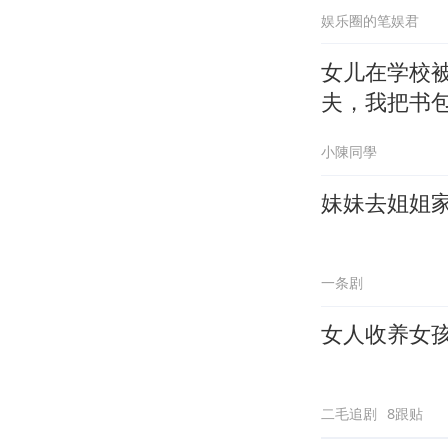
娱乐圈的笔娱君
女儿在学校
夫，我把书
小陳同學
妹妹去姐姐
一条剧
女人收养女孩
二毛追剧
8跟贴