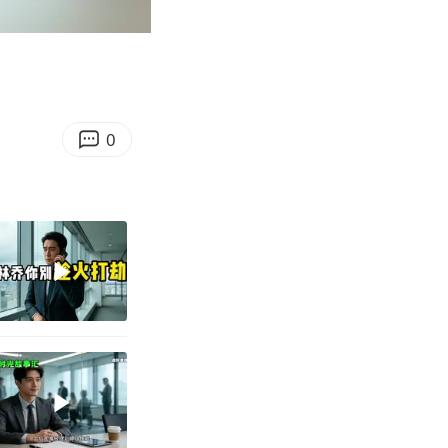
13:11
Enter
fullscreen
0