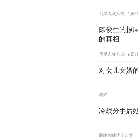
明星人物八卦
1跟
陈俊生的报
的真相
明星人物八卦
9跟
对女儿女婿
浩烽
冷战分手后
最终你成为了过客