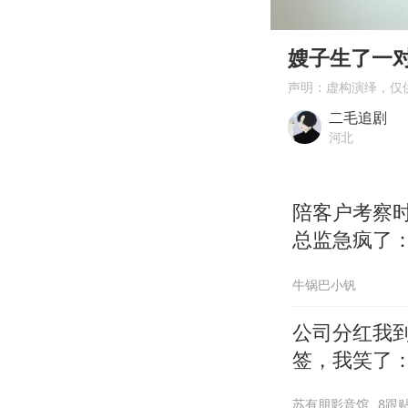
00:00
Play
嫂子生了一
声明：虚构演绎，仅
二毛追剧
河北
陪客户考察
总监急疯了：
牛锅巴小钒
公司分红我到
签，我笑了
苏有朋影音馆
8跟