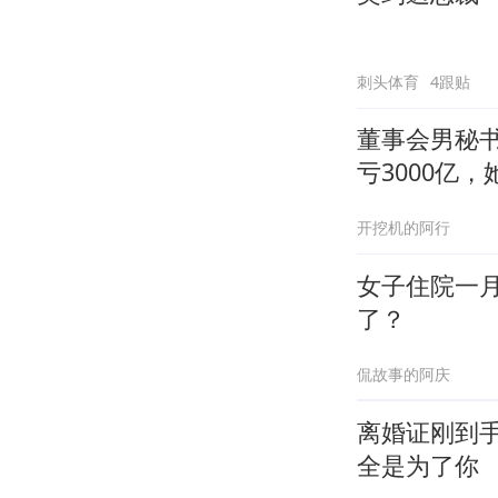
刺头体育
4跟贴
董事会男秘书
亏3000亿，
开挖机的阿行
女子住院一
了？
侃故事的阿庆
离婚证刚到
全是为了你