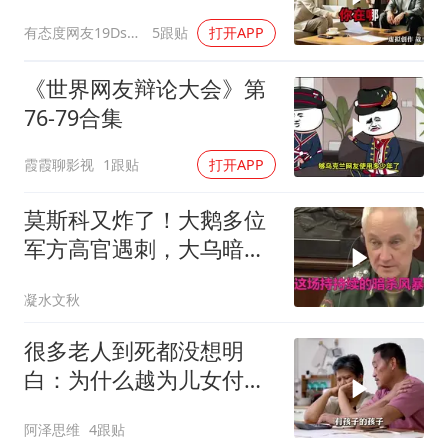
换了门锁，12天后我决意
有态度网友19Dsym
5跟贴
打开APP
离婚
《世界网友辩论大会》第
76-79合集
霞霞聊影视
1跟贴
打开APP
莫斯科又炸了！大鹅多位
军方高官遇刺，大乌暗杀
方向已曝光？
凝水文秋
很多老人到死都没想明
白：为什么越为儿女付
出，晚年越煎熬？
阿泽思维
4跟贴