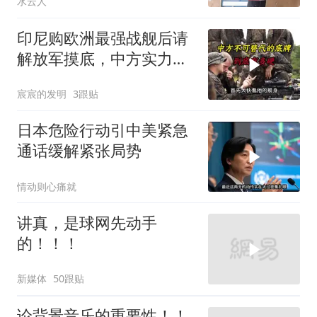
水云人
印尼购欧洲最强战舰后请
解放军摸底，中方实力几
何？
宸宸的发明
3跟贴
日本危险行动引中美紧急
通话缓解紧张局势
情动则心痛就
讲真，是球网先动手
的！！！
新媒体
50跟贴
论背景音乐的重要性！！