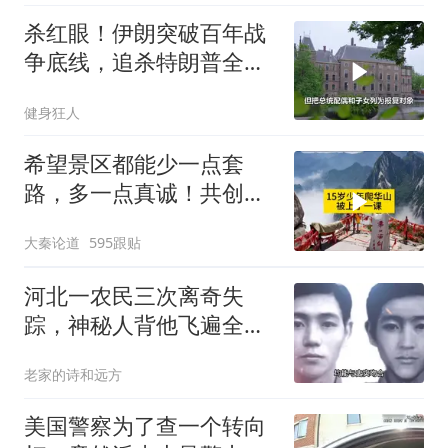
杀红眼！伊朗突破百年战
争底线，追杀特朗普全
家，血债必须血偿？
健身狂人
希望景区都能少一点套
路，多一点真诚！共创良
好旅游环境！
大秦论道
595跟贴
河北一农民三次离奇失
踪，神秘人背他飞遍全中
国，幕后真相是什么
老家的诗和远方
美国警察为了查一个转向