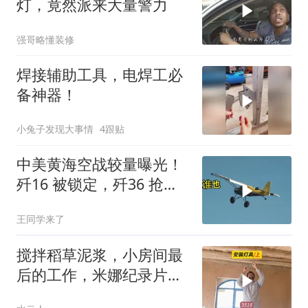
灯，竟然派来大量警力
强哥略懂装修
焊接辅助工具，电焊工必
备神器！
小兔子发现大事情
4跟贴
中美黄海空战较量曝光！
歼16 被锁定，歼36 抢先
首飞，川普梦碎
王同学来了
搅拌稻草泥浆，小房间最
后的工作，米娜纪录片
3518