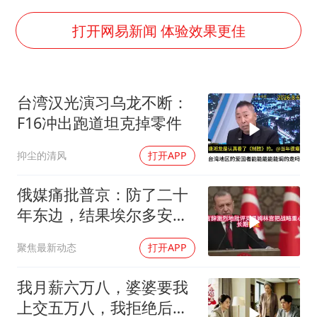
夏日经济乘“热”而上 消费市场向“新”而行
打开网易新闻 体验效果更佳
36岁男演员成景区NPC后人气爆棚
身体出现这几个信号可能是肝在求救
台湾汉光演习乌龙不断：
宇树王兴兴被问了360多个问题
F16冲出跑道坦克掉零件
几元成本的AI广告导致千万市值蒸发
台当局重金为“台独”织“皇帝新衣”
抑尘的清风
打开APP
乐享全民健身 共筑健康中国
俄媒痛批普京：防了二十
年东边，结果埃尔多安把
后院抄了
聚焦最新动态
打开APP
我月薪六万八，婆婆要我
上交五万八，我拒绝后她