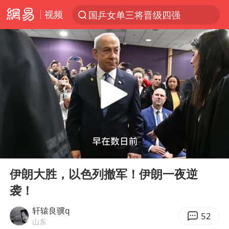
国乒女单三将晋级四强
视频
光影经济撬动暑期消费新蓝海
三警齐发！多地10级以上雷暴大风
马克·艾伦退出斯诺克中国公开赛
日本发布排名：“中国第一，美日德韩英法居后”
央视新主播李秋莹孙亚鹏亮相
情侣平潭拍日出坠崖1死1伤
大V：马科斯把路走绝了
00:00
04:35
Play
Ent
白海豚将正面袭击贯穿浙江
full
伊朗大胜，以色列撤军！伊朗一夜逆
购飞机票7分钟后退票被扣2022元
袭！
杭州全市有序停课
轩辕良骥q
52
山东
陈思诚零点晒照为佟丽娅庆生