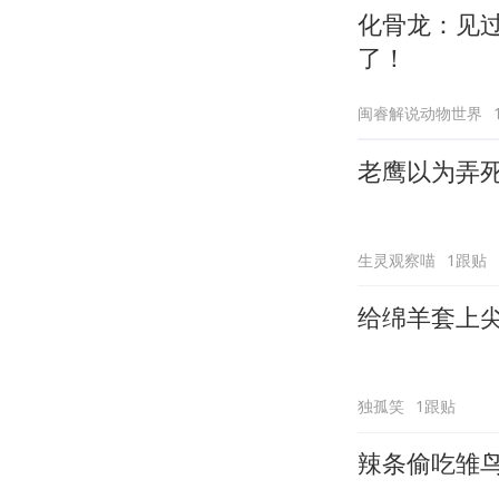
化骨龙：见
了！
闽睿解说动物世界
老鹰以为弄
生灵观察喵
1跟贴
给绵羊套上
独孤笑
1跟贴
辣条偷吃雏