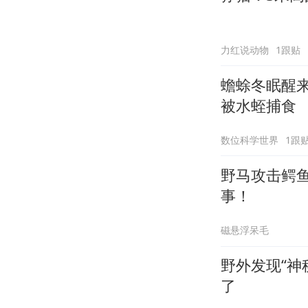
力红说动物
1跟贴
蟾蜍冬眠醒
被水蛭捕食
数位科学世界
1跟
野马攻击鳄
事！
磁悬浮呆毛
野外发现“神
了