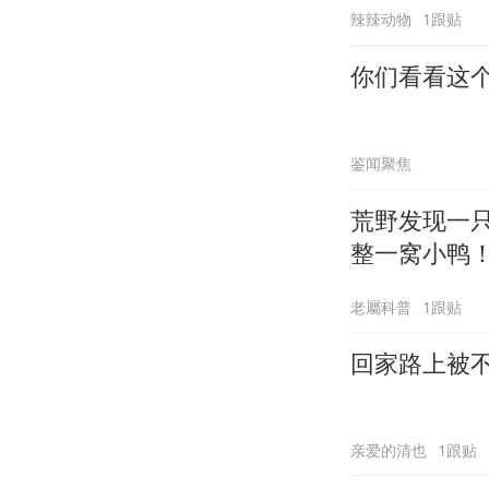
辣辣动物
1跟贴
你们看看这
鉴闻聚焦
荒野发现一
整一窝小鸭
老屬科普
1跟贴
回家路上被
亲爱的清也
1跟贴