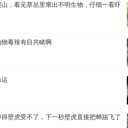
爬山，看见草丛里窜出不明生物，仔细一看吓
动物毒辣有目共睹啊
命运
吵得壁虎受不了，下一秒壁虎直接把蝉踹飞了