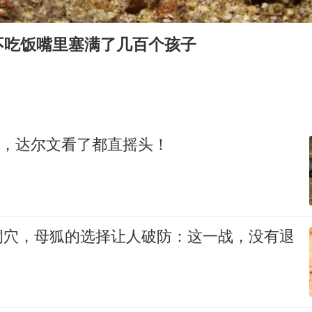
命案逃犯躲进深山21年活得像野人
广岛核爆81周年央视播《奥本海默》
不吃饭嘴里塞满了几百个孩子
河南某医院2.33亿工程串标案细节披露
今日立秋你咬秋了吗
东方之约 相约未来
g，达尔文看了都直摇头！
洞穴，母狐的选择让人破防：这一战，没有退