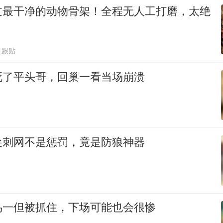
过最干净的动物骨架！全程无人工打磨，太绝
1跟贴
死了平头哥，回巢一看当场崩溃
尖刺网不是惩罚，竟是防狼神器
鸟一但被抓住，下场可能也会很惨