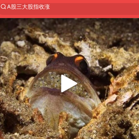
台风“白海豚”体型变大！环流面积接近13个浙江那么
“立秋的第一杯奶茶”又爆单了
河南撤回“领导带薪错峰休假”通知
直击泰国校园6死枪击案现场
四川宜宾市高县发生4.9级地震
国防部：坚决反制任何闹海挑衅图谋
台湾海峡南口北上船舶实施交通管制
方程豹钛9新车申报
江苏发布台风蓝色预警
年内最贵新股今日申购
向鹏0-3不敌张本智和