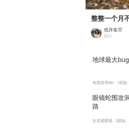
00:00
Play
整整一个月
也许友尽
四川
地球最大bu
奇观世界Mr
1跟贴
眼镜蛇围攻
路
生灵观察喵
2跟贴