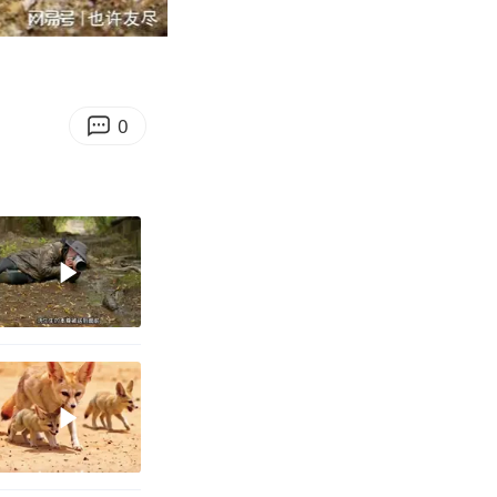
04:28
Enter
fullscreen
0