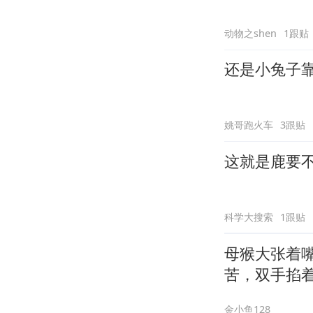
动物之shen
1跟贴
还是小兔子
姚哥跑火车
3跟贴
这就是鹿要
科学大搜索
1跟贴
母猴大张着
苦，双手掐
金小鱼128