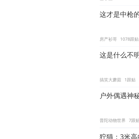
这才是中枪
房产衫哥
1078跟贴
这是什么不
搞笑大蘑菇
1跟贴
户外偶遇神
普陀动物世界
7跟
狞猫：3米