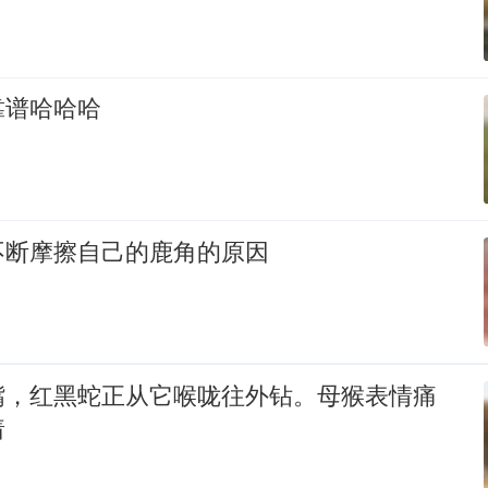
靠谱哈哈哈
不断摩擦自己的鹿角的原因
嘴，红黑蛇正从它喉咙往外钻。母猴表情痛
着