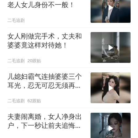
老人女儿身份不一般！
二毛追剧
女人刚做完手术，丈夫和
婆婆竟这样对待她！
二毛追剧
20跟贴
儿媳妇霸气连抽婆婆三个
耳光，忍无可忍无须再
忍，太解气了！
二毛追剧
62跟贴
夫妻闹离婚，女人净身出
户，下一秒让前夫追悔莫
及！