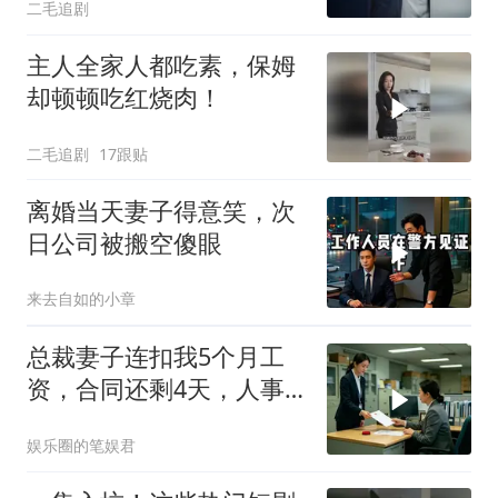
二毛追剧
主人全家人都吃素，保姆
却顿顿吃红烧肉！
二毛追剧
17跟贴
离婚当天妻子得意笑，次
日公司被搬空傻眼
来去自如的小章
总裁妻子连扣我5个月工
资，合同还剩4天，人事
通知涨薪续签，我
娱乐圈的笔娱君