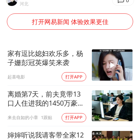
牛津大学一纸声明甩不了锅
0
河北
包文婧：二胎很难一碗水端平
打开网易新闻 体验效果更佳
香港宏福苑火灾或由烟头引起
女主硬加吻戏短剧已下架
浙江台州《告全体市民书》
家有逗比媳妇欢乐多，杨
《给阿嬷的情书》售后来了
子姗彭冠英爆笑来袭
人民的健康、体质、幸福一脉相承
起喜电影
打开APP
离婚第7天，前夫竟带13
口人住进我的1450万豪
宅，一开门全傻眼
来去自如的小章
1跟贴
打开APP
婶婶听说我请客带全家12