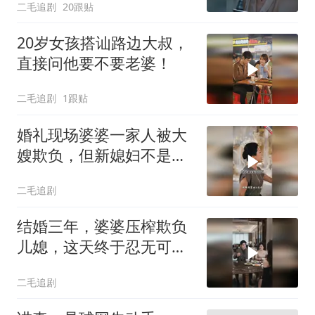
二毛追剧
20跟贴
20岁女孩搭讪路边大叔，
直接问他要不要老婆！
二毛追剧
1跟贴
婚礼现场婆婆一家人被大
嫂欺负，但新媳妇不是好
惹的！
二毛追剧
结婚三年，婆婆压榨欺负
儿媳，这天终于忍无可
忍！
二毛追剧