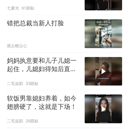
七夏光
61跟贴
错把总裁当新人打脸
观云晓尘心
妈妈执意要和儿子儿媳一
起住，儿媳妇得知后直接
怒了！
二毛追剧
33跟贴
软饭男靠媳妇养着，如今
翅膀硬了，这就是下场！
二毛追剧
20跟贴