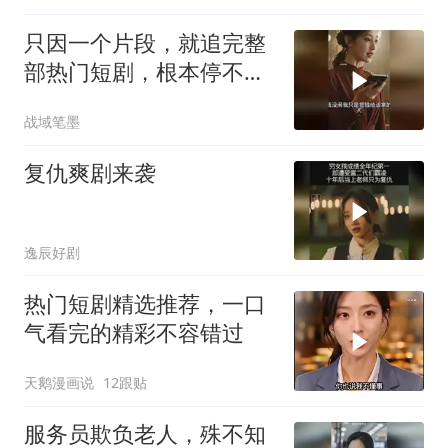
只因一个片段，就追完整
部热门短剧，根本停不下
来！
战域笔墨
复仇爽剧来袭
逸辰好剧
热门短剧精选推荐，一口
气看完的精彩不容错过
天鹅漫画说
12跟贴
服务员欺负老人，殊不知