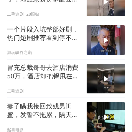
认！
二毛追剧
28跟贴
一个片段入坑整部好剧，
热门短剧推荐看到停不下
来
游玩峡谷之巅
冒充总裁哥哥去酒店消费
50万，酒店却把锅甩在总
裁头上！
二毛追剧
妻子瞒我接回致残男闺
蜜，发誓不拖累，隔天我
故作欣喜外派德国
起喜电影