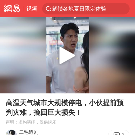
视频
解锁各地夏日限定体验
台风白海豚闭眼意味着什么
峰哥实名举报汪海林偷税漏税
浙江温州发布台风橙色预警信号
男童模仿奥特曼从高处跳下致骨折
富婆带资进组给自己硬加60多场吻戏
金饰克价一夜涨回1300元
00:00
08:14
名创优品一次性内裤 颜面尽失
Play
Ent
full
白海豚将正面袭击贯穿浙江
高温天气城市大规模停电，小伙提前预
判灾难，挽回巨大损失！
视频丨中国东方电气集团原党组副书记、董事宋致远被查
声明：虚构演绎，仅供娱乐
梁家辉：到内地拍戏不是北上是回归
二毛追剧