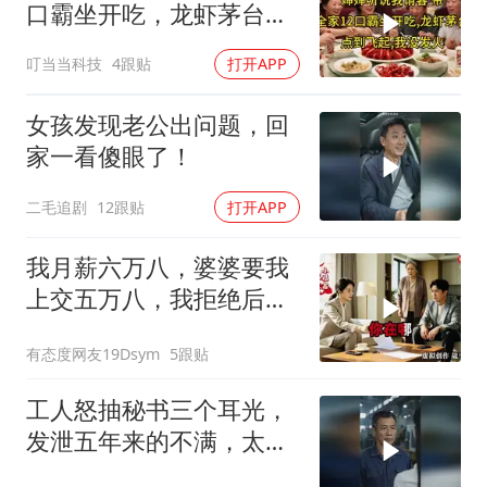
口霸坐开吃，龙虾茅台点
到飞起，我没发
叮当当科技
4跟贴
打开APP
女孩发现老公出问题，回
家一看傻眼了！
二毛追剧
12跟贴
打开APP
我月薪六万八，婆婆要我
上交五万八，我拒绝后她
换了门锁，12天后我决意
有态度网友19Dsym
5跟贴
离婚
工人怒抽秘书三个耳光，
发泄五年来的不满，太解
气了！