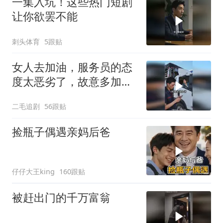
一集入坑！这些热门短剧
让你欲罢不能
刺头体育
5跟贴
女人去加油，服务员的态
度太恶劣了，故意多加油
多收钱！
二毛追剧
56跟贴
捡瓶子偶遇亲妈后爸
仔仔大王king
160跟贴
被赶出门的千万富翁