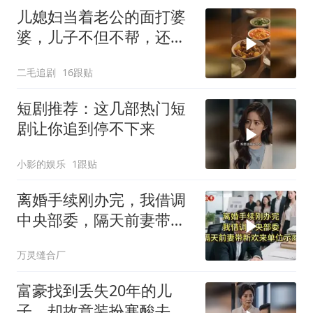
儿媳妇当着老公的面打婆
婆，儿子不但不帮，还助
纣为虐！
二毛追剧
16跟贴
短剧推荐：这几部热门短
剧让你追到停不下来
小影的娱乐
1跟贴
离婚手续刚办完，我借调
中央部委，隔天前妻带新
欢来单位示威
万灵缝合厂
富豪找到丢失20年的儿
子，却故意装扮寒酸去相