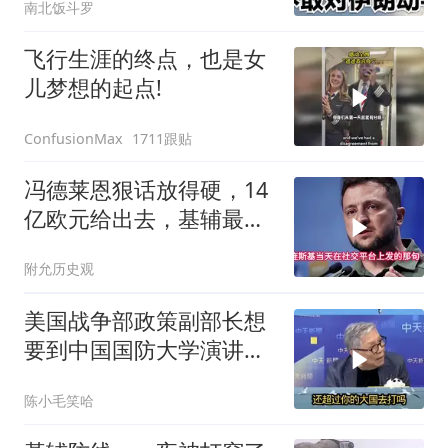
南北饭斗罗
飞行生涯的终点，也是女
儿梦想的起点!
1711跟贴
ConfusionMax
冯德莱恩狠话放得硬，14
亿欧元给出去，基辅最缺
的东西却一样没补上
附允历史观
美国战争部政策副部长想
要到中国国防大学演讲？
中国已读不回？
陈小毛笑哈