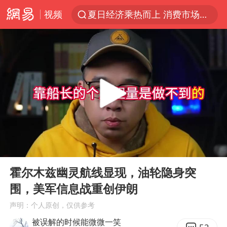
视频
夏日经济乘热而上 消费市场向新而行
《披荆斩棘2026》阵容官宣
于东来回应胖东来近25年老店年底关闭
BLG经理辟谣Bin离队
香港刷新1884年以来最高气温纪录
独闯南太行的失联女生最后轨迹已确认
哈马斯称坚持加沙停火协议路线图
00:00
06:04
国足U17与阿森纳决赛取消 并列冠军
Play
Ent
full
上门女婿出轨女邻居多年被判重婚罪
霍尔木兹幽灵航线显现，油轮隐身突
围，美军信息战重创伊朗
上海全力守护市民“菜篮子”
声明：个人原创，仅供参考
浙江近300条预警生效中 今夜大部暴雨
被误解的时候能微微一笑