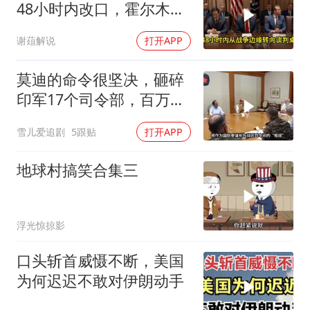
48小时内改口，霍尔木兹
海峡换了话事人
谢葅解说
打开APP
莫迪的命令很坚决，砸碎
印军17个司令部，百万印
军知道要变天了
雪儿爱追剧
5跟贴
打开APP
地球村搞笑合集三
浮光惊掠影
口头斩首威慑不断，美国
为何迟迟不敢对伊朗动手