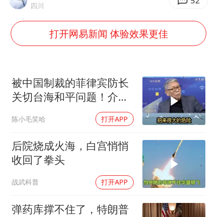
央视新主播李秋莹母校发文祝贺
52
四川
暑期研学游升温 在旅途中增长知识
打开网易新闻 体验效果更佳
浙江省甬江发生2026年第1号洪水
以军士兵把枪口对准中国记者
曹颖儿子首次演长剧
被中国制裁的菲律宾防长
“开学三件套”全线暴涨
关切台海和平问题！介文
汲：手伸的太长了
总书记点赞的非遗苗绣焕发新生机
陈小毛笑哈
打开APP
后院烧成火海，白宫悄悄
收回了拳头
战武科普
打开APP
弹药库撑不住了，特朗普