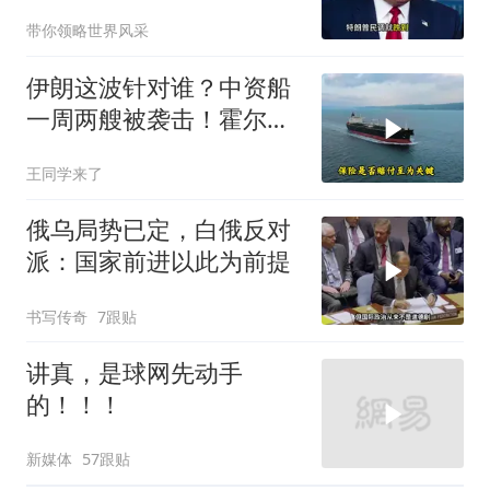
带你领略世界风采
伊朗这波针对谁？中资船
一周两艘被袭击！霍尔木
兹海峡的“安全走廊”神话
王同学来了
彻底破灭！
俄乌局势已定，白俄反对
派：国家前进以此为前提
书写传奇
7跟贴
讲真，是球网先动手
的！！！
新媒体
57跟贴