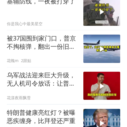
基辅防线，一夜被打穿了
你是我心中最美星空
被37国围到家门口，普京
不掏核弹，翻出一份旧合
同
花魄m
2跟贴
乌军战法迎来巨大升级，
无人机司令放话：让普京
看看，谁才是赢家
花漾夜雨飘雪
特朗普健康亮红灯？被曝
恶疾缠身，比拜登还严重