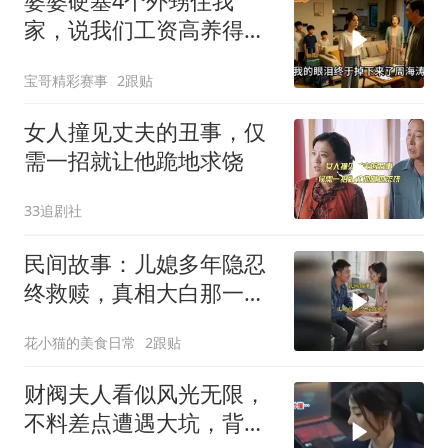
婆婆硬塞4个外甥住我
家，说我们工资高养得
起，我直接拒绝不再惯着
宝哥精彩赛事
2跟贴
女人撞见丈夫的丑事，仅
需一招就让他跪地求饶
33追剧社
民间故事：儿媳多年隐忍
终救赎，真相大白那一刻
众人泪目
花小猫的美食日常
2跟贴
财阀夫人看似风光无限，
不料差点遭遇大坑，背后