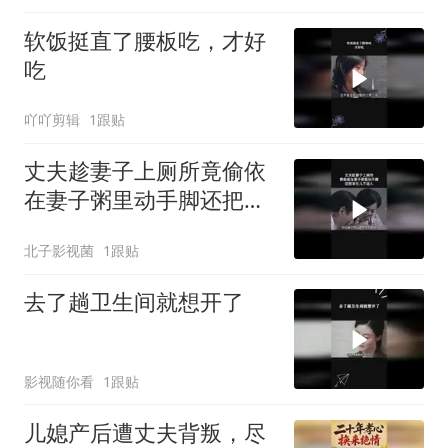
软饭挺直了腰板吃，才好
吃
吖吖剪辑
1跟贴
丈夫趁妻子上厕所竟偷依
在妻子粥里动手脚还把亲
生儿子送人
北子影视菌
1跟贴
去了趟卫生间就想开了
影视随你看
1跟贴
儿媳产后遭丈夫背叛，尽