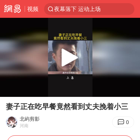
视频
夜幕落下 运动上场
泰交通部副部长回应中国人遭歧视手势
改名后的“青海拉面”店
段绚竞因公牺牲 年仅44岁
1岁宝宝碰坏纸巾盒 宝妈被索赔924元
女子开一天一夜空调后二氧化碳中毒
男子结婚8年3个女儿均非亲生
00:00
00:50
“空调24小时开着更省电”不实
Play
Ent
full
“不建议大家买深色蛋糕”
妻子正在吃早餐竟然看到丈夫挽着小三
台风白海豚逼近 暴雨大暴雨来袭
北屿剪影
0
河南
男子杀人后逃进深山21年活得像野人