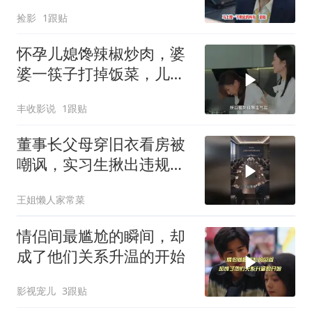
真相令人深思
捡影
1跟贴
怀孕儿媳馋辣椒炒肉，婆
婆一筷子打掉饭菜，儿媳
果断爆爽反击
丰收影说
1跟贴
董事长父母穿旧衣看房被
嘲讽，实习生揪出违规黑
幕
王姐懒人家常菜
情侣间最尴尬的瞬间，却
成了他们关系升温的开始
影视宠儿
3跟贴