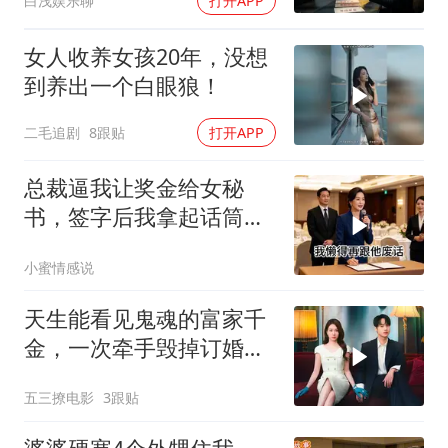
白浅娱乐聊
打开APP
女人收养女孩20年，没想
到养出一个白眼狼！
二毛追剧
8跟贴
打开APP
总裁逼我让奖金给女秘
书，签字后我拿起话筒：
第一，我自愿放弃
小蜜情感说
天生能看见鬼魂的富家千
金，一次牵手毁掉订婚典
礼
五三撩电影
3跟贴