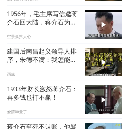
1956年，毛主席写信邀蒋
介石回大陆，蒋介石为何
读了半小时？
空景孤扰人心
建国后南昌起义领导人排
序，朱德不满：我怎能排
第二？
画凉
1933年财长激怒蒋介石：
再多钱也打不赢！
爱情毕业了
蒋介石至死不认账，他骂