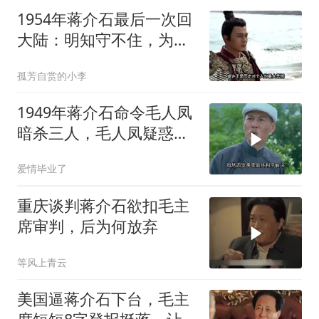
1954年蒋介石最后一次回
大陆：明知守不住，为何
还要去？
孤芳自赏的小李
1949年蒋介石命令毛人凤
暗杀三人，毛人凤疑惑：
都是自己人啊
爱情毕业了
重庆谈判蒋介石欲扣毛主
席审判，后为何放弃
等风上青云
美国逼蒋介石下台，毛主