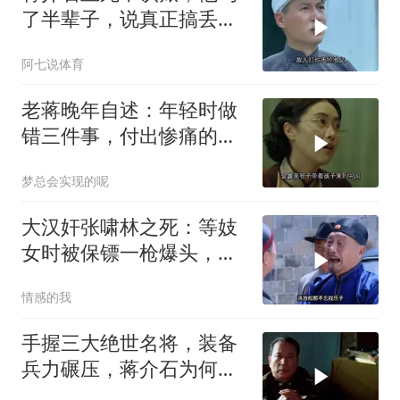
了半辈子，说真正搞丢大
陆的只有这俩人
阿七说体育
老蒋晚年自述：年轻时做
错三件事，付出惨痛的代
价！与三人有关！
梦总会实现的呢
大汉奸张啸林之死：等妓
女时被保镖一枪爆头，蒋
介石批示活该
情感的我
手握三大绝世名将，装备
兵力碾压，蒋介石为何惨
败退守台湾？