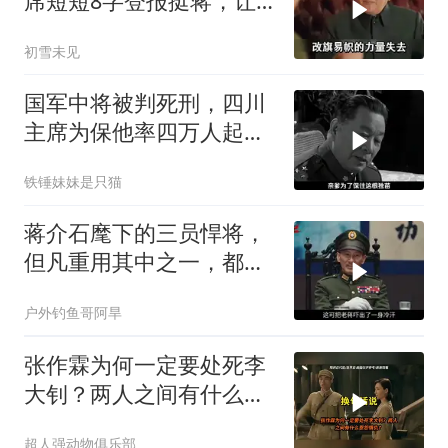
席短短8字登报挺蒋，让
老蒋感激半生
初雪未见
国军中将被判死刑，四川
主席为保他率四万人起
义，他有何特殊之处
铁锤妹妹是只猫
蒋介石麾下的三员悍将，
但凡重用其中之一，都不
可能输的这么惨
户外钓鱼哥阿旱
张作霖为何一定要处死李
大钊？两人之间有什么恩
怨情仇？
超人强动物俱乐部