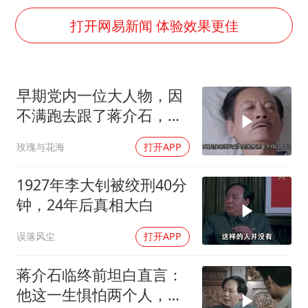
白海豚5次眼壁置换
打开网易新闻 体验效果更佳
浙江海域将现5到8米巨浪到狂浪
曝美下令调查弹药库存信息遭泄露事件
上海大部迎大暴雨
早期党内一位大人物，因
日本连续发生两次地震
不满跑去跟了蒋介石，不
以军士兵把枪口对准中国记者
料晚年竟悲惨死
玫瑰与花海
打开APP
方桃子代言广告视频已下架
1927年李大钊被绞刑40分
白海豚在海上打了个结
钟，24年后真相大白
构建更高水平的全民健身公共服务体系
误落风尘
打开APP
蒋介石临终前坦白直言：
他这一生惧怕两个人，却