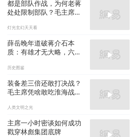
都是部队作战，为何老蒋
处处限制部队？毛主席的
信任成了制胜关键
灯光玄幻天天看
薛岳晚年道破蒋介石本
质：有雄才无大略，六个
字说尽半生委屈
历史图鉴
装备差三倍还敢打决战？
毛主席凭啥敢吃淮海战役
这锅夹生饭？
人类文明之光
主席一小时密谈如何成功
戳穿林彪集团底牌