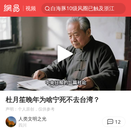
视频
白海豚10级风圈已触及浙江
拜登前列腺癌恶化
跨界融合拉长夏日经济消费链条
白海豚预计将在浙江苍南到三门一带登陆
四川宜宾5.5级地震后余震为何不断
2026年7月份居民消费价格同比上涨0.5%
伯克希尔净买入约200亿美元股票
00:00
05:57
“伊斯兰版北约”出现
Play
Ent
full
武契奇会见泽连斯基有何意图
杜月笙晚年为啥宁死不去台湾？
上海中心城区暴雨预警由橙变红
声明：个人原创，仅供参考
人类文明之光
台铃电动车仅骑一年就断电趴窝
12
四川