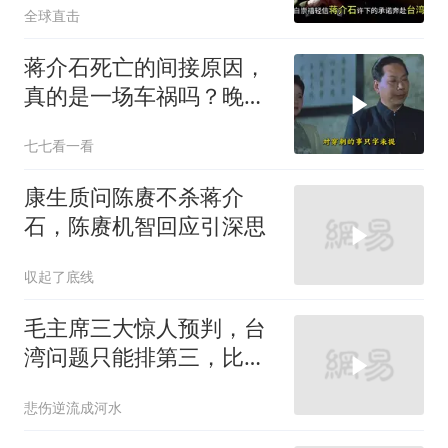
全球直击
蒋介石死亡的间接原因，
真的是一场车祸吗？晚年
治病过程道出真相
七七看一看
康生质问陈赓不杀蒋介
石，陈赓机智回应引深思
収起了底线
毛主席三大惊人预判，台
湾问题只能排第三，比别
人早看50年
悲伤逆流成河水