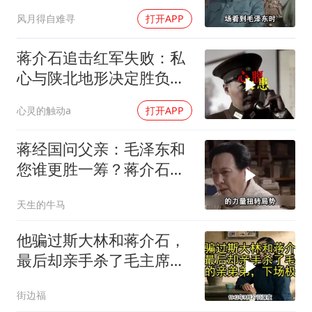
只敬佩一个人！
风月得自难寻
打开APP
蒋介石追击红军失败：私
心与陕北地形决定胜负命
运
心灵的触动a
打开APP
蒋经国问父亲：毛泽东和
您谁更胜一筹？蒋介石给
出了一个回应！
天生的牛马
他骗过斯大林和蒋介石，
最后却亲手杀了毛主席的
亲弟弟，下场极惨
街边福