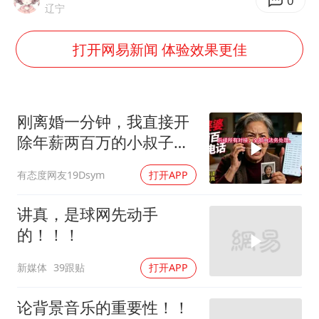
谁是宇树科技背后大赢家
0
辽宁
“空调24小时开着更省电”不实
打开网易新闻 体验效果更佳
男子杀人后逃进深山21年活得像野人
“不建议大家买深色蛋糕”
公司“上四休三”但要降薪1000元
刚离婚一分钟，我直接开
985博士后被曝在妻子孕期出轨后续
除年薪两百万的小叔子，
前婆婆打两百通电
OpenAI为免费用户升级GPT-5.6 Luna
有态度网友19Dsym
打开APP
如何把百年大党建设得更加坚强有力？
讲真，是球网先动手
的！！！
新媒体
39跟贴
打开APP
论背景音乐的重要性！！