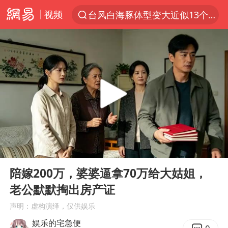
视频
台风白海豚体型变大近似13个浙江面积
夜幕落下 运动上场
泰交通部副部长回应中国游客遭歧视
美国将对多晶硅衍生品加征15%关税
改名后的“青海拉面”店
台军“汉光秀”开场闹剧多
段绚竞因公牺牲 年仅44岁
00:00
21:40
泰国突发校园枪击案已致2死多伤
Play
Ent
full
1岁宝宝碰坏纸巾盒 宝妈被索赔924元
陪嫁200万，婆婆逼拿70万给大姑姐，
老公默默掏出房产证
女子开一天一夜空调后二氧化碳中毒
声明：虚构演绎，仅供娱乐
97岁英国奶奶飞上天再破吉尼斯纪录
娱乐的宅急便