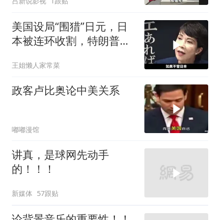
吕新说影视
1跟贴
美国设局“围猎”日元，日
本被连环收割，特朗普金
融底牌全曝光
王姐懒人家常菜
政客卢比奥论中美关系
嘟嘟漫馆
讲真，是球网先动手
的！！！
新媒体
57跟贴
论背景音乐的重要性！！