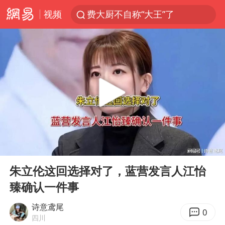
视频
费大厨不自称“大王”了
SK海力士回应“或出售重庆工厂”传闻
血指纹匹配成功，20年悬案告破！凶手被执行死刑
独闯南太行失联14天的女子已找到
辽宁28名务农人员中暑死亡？官方辟谣
大疆错失宇树
演员秦焰去世 曾出演《狂飙》
00:00
11:41
大连一起飞航班因乘客可乐爆瓶折返
Play
Ent
full
医疗垃圾做手机壳 这也是谋财害命
朱立伦这回选择对了，蓝营发言人江怡
臻确认一件事
7月CPI同比上涨0.5% 经济内生增长动力持续增强
部分银行上调存款利率
诗意鸢尾
0
四川