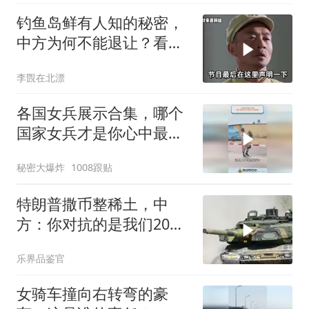
钓鱼岛鲜有人知的秘密，
中方为何不能退让？看完
让国人自豪
李覴在北漂
各国女兵展示合集，哪个
国家女兵才是你心中最飒
的？
秘密大爆炸
1008跟贴
特朗普撒币整稀土，中
方：你对抗的是我们20年
的读书声
乐界品鉴官
女骑车撞向右转弯的豪