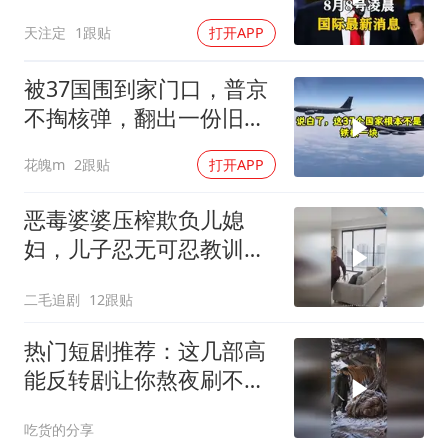
根本不顾日本死活
天注定
1跟贴
打开APP
被37国围到家门口，普京
不掏核弹，翻出一份旧合
同
花魄m
2跟贴
打开APP
恶毒婆婆压榨欺负儿媳
妇，儿子忍无可忍教训母
亲！
二毛追剧
12跟贴
热门短剧推荐：这几部高
能反转剧让你熬夜刷不
停！
吃货的分享