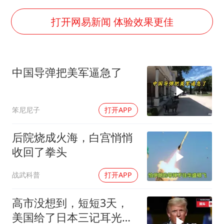
白海豚突然大拐弯 走出罕见路线
中央气象台继续发布暴雨橙警
打开网易新闻 体验效果更佳
朱一龙的鼻子怎么了
成都多趟列车临时停运
中国导弹把美军逼急了
货车高速制动失灵 交警护航化险为夷
下党之路
笨尼尼子
打开APP
后院烧成火海，白宫悄悄
收回了拳头
战武科普
打开APP
高市没想到，短短3天，
美国给了日本三记耳光，