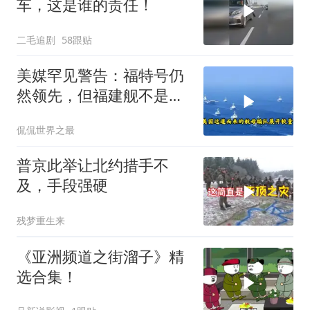
车，这是谁的责任！
二毛追剧
58跟贴
美媒罕见警告：福特号仍
然领先，但福建舰不是中
国航母终点，而是新起点
侃侃世界之最
普京此举让北约措手不
及，手段强硬
残梦重生来
《亚洲频道之街溜子》精
选合集！