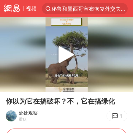
视频
秘鲁和墨西哥宣布恢复外交关系
“电影+”如何激发千亿级消费新活力？
泉州市委书记张毅恭被查
沙特土耳其巴基斯坦签署共同防务协议
河南将重点打击十类新型黑恶犯罪
老中医：立秋后养心是关键
中医教你一招提升气血
00:00
00:55
U17国足三连胜晋级明日之星半决赛
Play
Ent
full
四川宜宾市高县4.9级地震致1人死亡
你以为它在搞破坏？不，它在搞绿化
全球首个长时储能一体化产业园量产
处处观察
1
重庆
中巨芯：上半年归母净利润1405.77万元