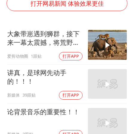
“今天得有40℃了吧 为啥还不预警”
打开网易新闻 体验效果更佳
欧阳娜娜窦靖童好搭
中国女篮70-67险胜尼日利亚女篮
大象带崽遇到狮群，接下
国防部：坚决反制任何闹海挑衅图谋
来一幕太震撼，将荒野规
“新疆阿勒泰八月能滑雪”不实
则展现的淋漓尽致
爱剪动物圈
1跟贴
打开APP
日本试射“战斧”导弹，国防部回应
胡彦斌韩磊 谁帮谁
讲真，是球网先动手
夯实基础开新局
的！！！
新媒体
39跟贴
打开APP
论背景音乐的重要性！！