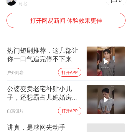
0
河北
宇树科技 打新
打开网易新闻 体验效果更佳
今年已有4位周星驰电影配角去世
房主任回应争议
把党建设得更加坚强有力
热门短剧推荐，这几部让
41岁女子为鼓励女儿考上985研究生
你一口气追完停不下来
奋进开新局 实干挑大梁
户外阿崭
打开APP
公婆变卖老宅补贴小儿
子，还想霸占儿媳婚房，
最终幡然醒悟
白宸侃片
打开APP
讲真，是球网先动手