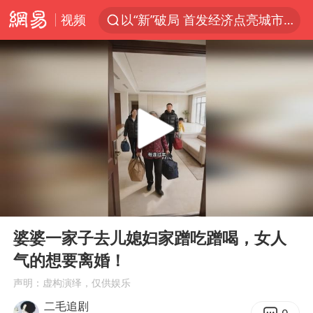
以“新”破局 首发经济点亮城市消费活力
视频
看守所辅警收受10万获刑1年
台风白海豚进入48小时警戒线
陈熠被张本美和连扳三局逆转
李亚鹏向地铁吐血女孩捐99999元
多地要求领导干部带头休假
感觉全东北都在等7号
中方回应是否在太平洋海底开采稀土
00:00
15:09
Play
Ent
27岁女子成组织卖淫集团主犯被通缉
full
婆婆一家子去儿媳妇家蹭吃蹭喝，女人
法国将禁止“未经同意的电话营销”
气的想要离婚！
80后女柜员逆袭成4200亿银行副行长
声明：虚构演绎，仅供娱乐
二毛追剧
女子利用漏洞0元薅走3000多件家电