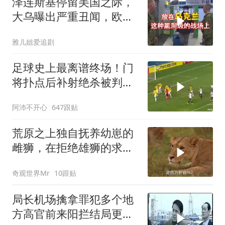
泽连斯基停留美国之际，
大乌曝出严重丑闻，欧洲
或彻夜难眠
雅儿姐爱追剧
足球史上最离谱终场！门
将扑点后补射绝杀被判无
效
阿沛不开心
647跟贴
荒原之上独自抚养幼崽的
雌狮，在拒绝雄狮的求偶
时，竟然被用饥饿来报复
奇观世界Mr
10跟贴
局长机场擒拿罪犯多个地
方高官前来阳拦结局更引