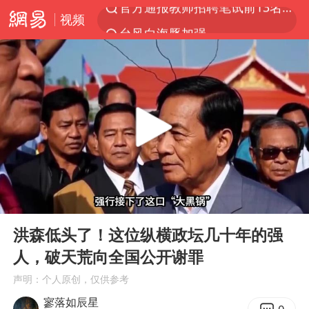
视频
台风白海豚加强
河南撤回“领导带薪错峰休假”通知
广东雷州通报特教老师招聘违规事件
“立秋的第一杯奶茶”又爆单了
A股三大股指收涨
泰国枪击案凶手先杀祖父母后行凶
宇树科技中一签需缴款7.54万元
00:00
04:56
中国军队坚决反制任何闹海图谋
Play
Ent
full
方程豹钛9新车申报
洪森低头了！这位纵横政坛几十年的强
人，破天荒向全国公开谢罪
台湾海峡南口北上船舶实施交通管制
声明：个人原创，仅供参考
“新疆阿勒泰八月能滑雪”不实
寥落如辰星