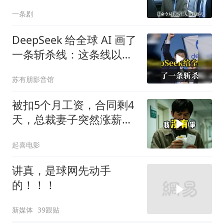
出惊天警匪大战
一条剧
DeepSeek 给全球 AI 画了
一条斩杀线：这条线以下
的，趁早都别干了！
苏有朋影音馆
被扣5个月工资，合同剩4
天，总裁妻子突然涨薪续
签，我递辞呈她慌了
起喜电影
讲真，是球网先动手
的！！！
新媒体
39跟贴