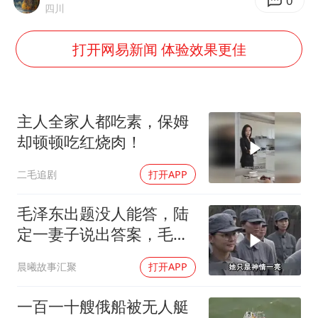
向鹏0-3不敌张本智和
0
四川
四川宜宾地震网友称睡觉被摇醒
打开网易新闻 体验效果更佳
DeepSeek投资宇树科技意味什么
公司“上四休三”但要降薪1000元
东方之约 相约未来
主人全家人都吃素，保姆
却顿顿吃红烧肉！
二毛追剧
打开APP
毛泽东出题没人能答，陆
定一妻子说出答案，毛主
席听后高兴异常
晨曦故事汇聚
打开APP
一百一十艘俄船被无人艇