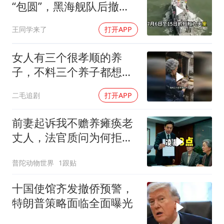
“包圆”，黑海舰队后撤数
百里，制海权彻底易手
王同学来了
打开APP
女人有三个很孝顺的养
子，不料三个养子都想害
她！
二毛追剧
打开APP
前妻起诉我不赡养瘫痪老
丈人，法官质问为何拒不
履行赡养义务
普陀动物世界
1跟贴
十国使馆齐发撤侨预警，
特朗普策略面临全面曝光