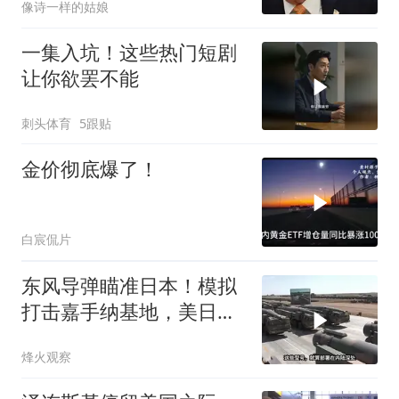
像诗一样的姑娘
一集入坑！这些热门短剧
让你欲罢不能
刺头体育
5跟贴
金价彻底爆了！
白宸侃片
东风导弹瞄准日本！模拟
打击嘉手纳基地，美日敢
动武就挨打？
烽火观察