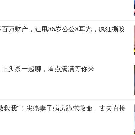
百万财产，狂甩86岁公公8耳光，疯狂撕咬
，上头条一起聊，看点满满等你来
救救我”！患癌妻子病房跪求救命，丈夫直接