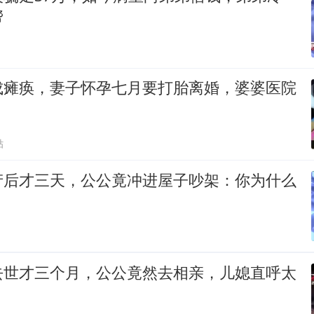
帮
成瘫痪，妻子怀孕七月要打胎离婚，婆婆医院
贴
产后才三天，公公竟冲进屋子吵架：你为什么
去世才三个月，公公竟然去相亲，儿媳直呼太