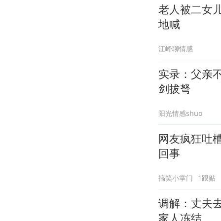
老人被二女儿
地喊
江峰聊情感
实录：父亲
剑拔弩
阳光情感shuo
网友疯狂吐
回事
搞笑小掌门
1跟贴
调解：丈夫
家人冻结