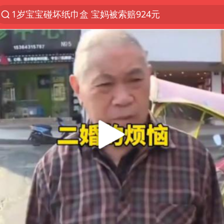
1岁宝宝碰坏纸巾盒 宝妈被索赔924元
台风白海豚环流面积近似13个浙江
Meta被判支付5.67亿美元
台风白海豚逼近 暴雨大暴雨来袭
OpenAI为免费用户升级GPT-5.6 Luna
47岁妈妈突然产女 26岁女儿：很震惊
中国稀土盘中涨停
日本广岛民众举行游行反对政府行径
21楼高空抛物嫌疑人被拘留
实探山东最热的“中国蔬菜之乡”
女子开一天一夜空调后二氧化碳中毒