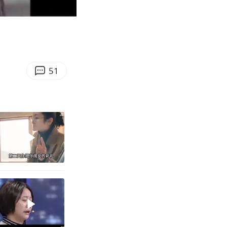
07:41
Enter
fullscreen
51