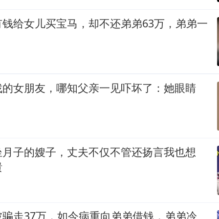
有钱给女儿买宝马，却不还弟弟63万，弟弟一
找的女朋友，哪知父亲一见吓坏了：她眼睛
！
坐月子的嫂子，丈夫不仅不管还扬言我也想
溃
被骗走37万，如今病重向弟弟借钱，弟弟冷