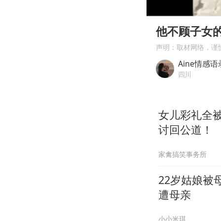
00:00
Play
他不顾子女的
声明：取材网络，谨
Aine情感语
四川
女儿彩礼全
讨回公道！
家禽搞笑事务所
22岁姑娘
遭母亲
小小米琪