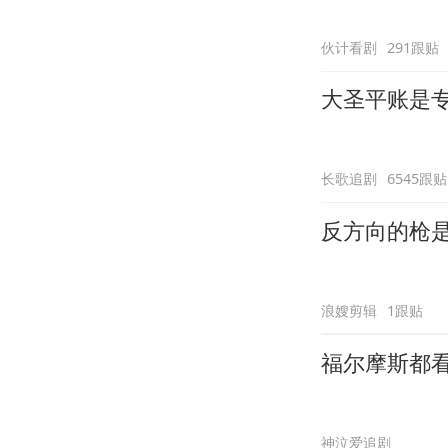
伙计看剧
291跟贴
大圣平账是
长歌追剧
6545跟贴
反方向的枪
浪嫂剪辑
1跟贴
福尔摩斯都
神泣爱追剧