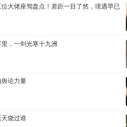
五位大佬座驾盘点！差距一目了然，境遇早已
万里，一剑光寒十九洲
怕舆论力量
苍天饶过谁