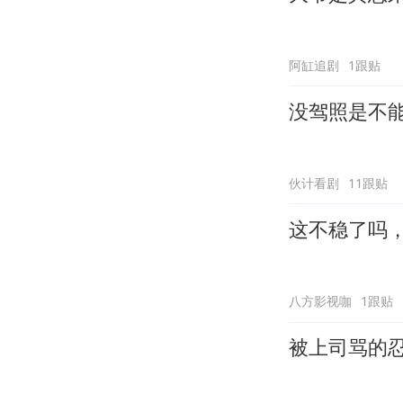
阿缸追剧
1跟贴
没驾照是不
伙计看剧
11跟贴
这不稳了吗
八方影视咖
1跟贴
被上司骂的