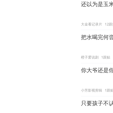
还以为是玉
大金看记录片
12跟
把水喝完何
橙子爱说剧
1跟贴
你大爷还是
小芳影视剪辑
1跟
只要孩子不