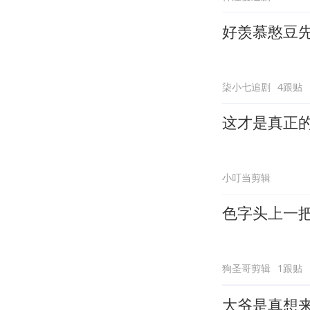
好羡慕憨豆
柒小七追剧
4跟贴
这才是真正
小叮当剪辑
色字头上一
狗圣哥剪辑
1跟贴
大爷是真想