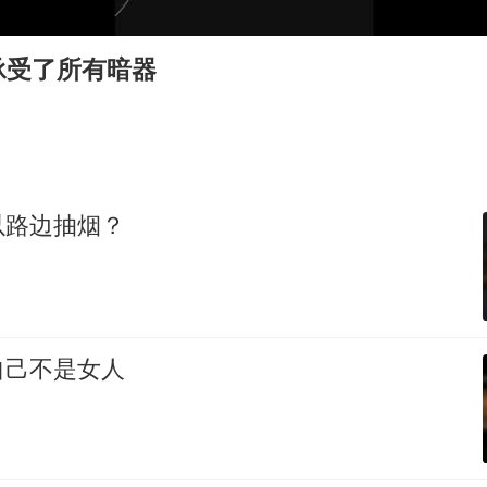
我国编制完成新版全月地质图
村民谈“梅姨”：叫的其实是“媒姨”
承受了所有暗器
郑国霖回应去景区上班被保安拦下
感觉全东北都在等7号
东方甄选被判赔偿江小白30万元
80后女柜员逆袭成4200亿银行副行长
以路边抽烟？
奋进开新局 实干挑大梁
自己不是女人