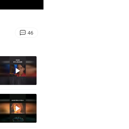
00:22
Enter
fullscreen
46