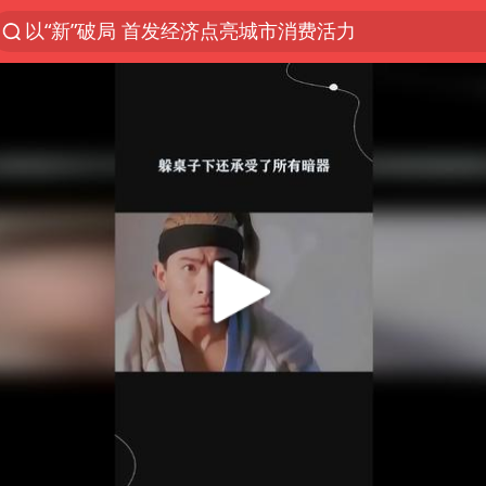
以“新”破局 首发经济点亮城市消费活力
中方回应是否在太平洋海底开采稀土
宇树科技发行价格150.80元/股
泰国一女公务员妆容引争议 本人回应
U17国足1分钟轰2球
外交部发言人就广岛核爆81周年等答记者问
贵州轮胎子公司获美国退税8136万
吉林一“温度计大楼”读数爆表
台风白海豚影响中国已成定局
法国将禁止“未经同意的电话营销”
27岁女子成组织卖淫集团主犯被通缉