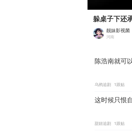
00:00
Play
躲桌子下还
靓妹影视菌
河南
陈浩南就可
乌鸦追剧
1跟贴
这时候只恨
甜妞追剧
1跟贴