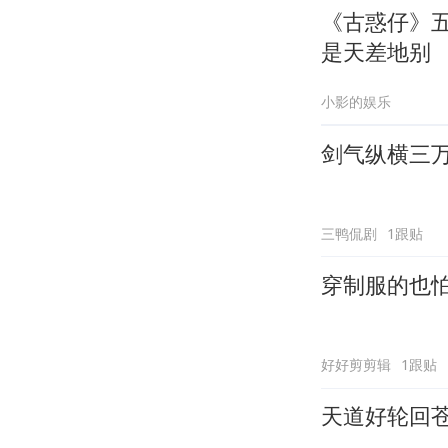
《古惑仔》
是天差地别
小影的娱乐
剑气纵横三
三鸭侃剧
1跟贴
穿制服的也
好好剪剪辑
1跟贴
天道好轮回