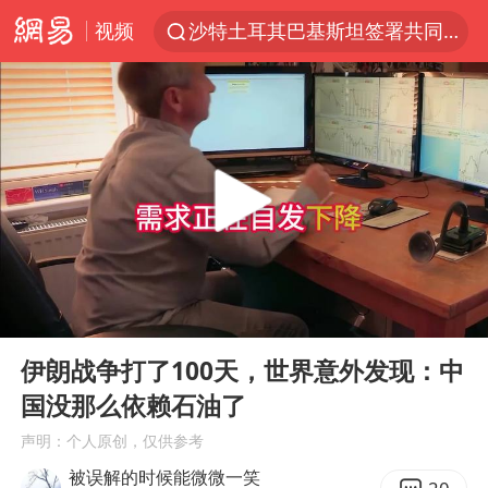
视频
沙特土耳其巴基斯坦签署共同防务协议
福建泉州市委书记张毅恭被查
“电影+”如何激发千亿级消费新活力？
全球首个长时储能一体化产业园量产
台风白海豚已进入24小时警戒线
“秋天的第一杯奶茶”6岁了
上海：台风白海豚或将带来龙卷风
00:00
05:46
四川宜宾高县4.9级地震致1死
Play
Ent
full
国乒男单横滨冠军赛全军覆没
伊朗战争打了100天，世界意外发现：中
国没那么依赖石油了
38岁演员求职万岁山NPC成功
声明：个人原创，仅供参考
胡彦斌获《歌手2026》歌王
被误解的时候能微微一笑