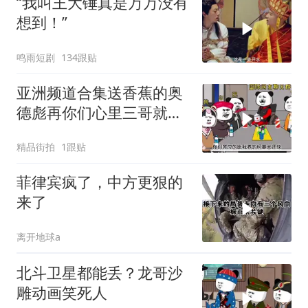
“我叫王大锤真是万万没有
想到！”
鸣雨短剧
134跟贴
亚洲频道合集送香蕉的奥
德彪再你们心里三哥就是
这种人吗
精品街拍
1跟贴
菲律宾疯了，中方更狠的
来了
离开地球a
北斗卫星都能丢？龙哥沙
雕动画笑死人