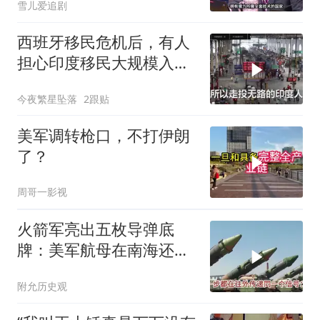
雪儿爱追剧
西班牙移民危机后，有人
担心印度移民大规模入侵
中国，这可能吗？
今夜繁星坠落
2跟贴
美军调转枪口，不打伊朗
了？
周哥一影视
火箭军亮出五枚导弹底
牌：美军航母在南海还有
安全区吗？
附允历史观