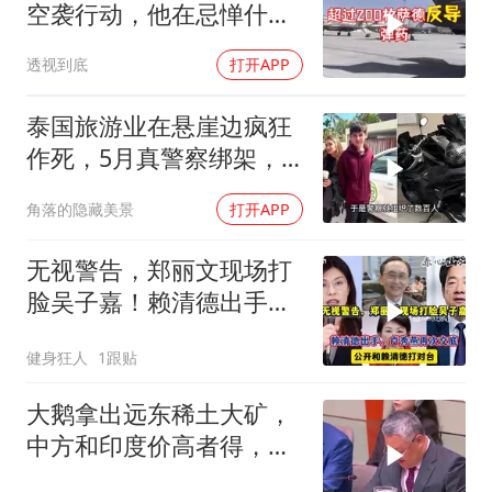
空袭行动，他在忌惮什
么，谁出手拦阻
透视到底
打开APP
泰国旅游业在悬崖边疯狂
作死，5月真警察绑架，7
月假警察杀人
角落的隐藏美景
打开APP
无视警告，郑丽文现场打
脸吴子嘉！赖清德出手，
卢秀燕再次交底
健身狂人
1跟贴
大鹅拿出远东稀土大矿，
中方和印度价高者得，背
后全是各种算计