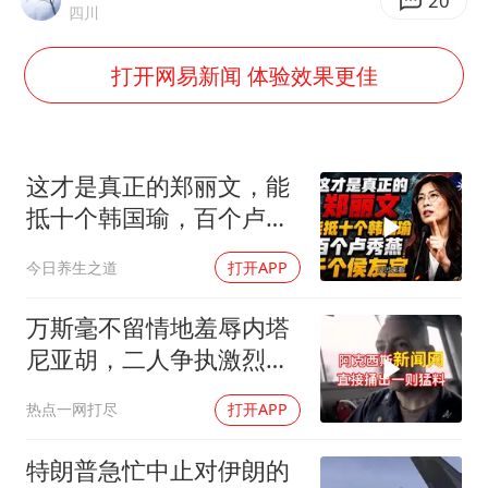
U17国足三连胜晋级明日之星半决赛
20
四川
美股存储板块集体大跌
打开网易新闻 体验效果更佳
中巨芯：上半年归母净利润1405.77万元
东航：国内客票提前14天免费退改
日本试射“战斧”导弹，国防部回应
这才是真正的郑丽文，能
名创优品回应女子吐槽内裤质量差
抵十个韩国瑜，百个卢秀
燕，千个侯友宜
百花奖开幕式
今日养生之道
打开APP
胡彦斌韩磊 谁帮谁
万斯毫不留情地羞辱内塔
夯实基础开新局
尼亚胡，二人争执激烈，
特朗普则毫无反应
热点一网打尽
打开APP
特朗普急忙中止对伊朗的