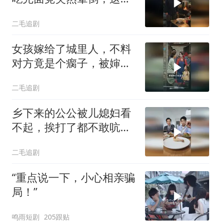
惨了！
二毛追剧
女孩嫁给了城里人，不料
对方竟是个瘸子，被婶子
和妹妹一顿嘲讽！
二毛追剧
乡下来的公公被儿媳妇看
不起，挨打了都不敢吭
声！
二毛追剧
“重点说一下，小心相亲骗
局！”
鸣雨短剧
205跟贴