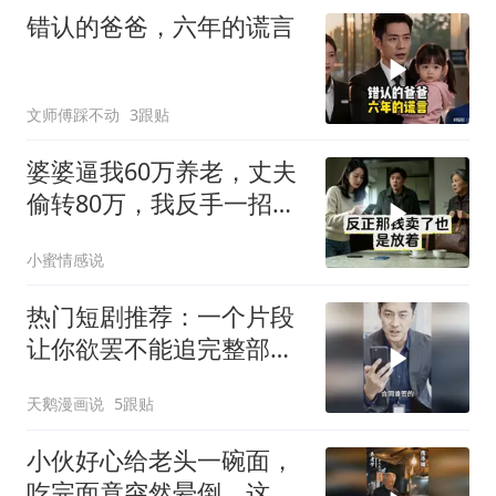
错认的爸爸，六年的谎言
文师傅踩不动
3跟贴
婆婆逼我60万养老，丈夫
偷转80万，我反手一招他
们傻了
小蜜情感说
热门短剧推荐：一个片段
让你欲罢不能追完整部好
剧
天鹅漫画说
5跟贴
小伙好心给老头一碗面，
吃完面竟突然晕倒，这下