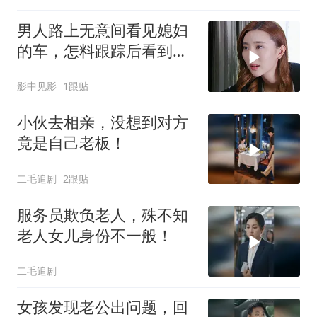
男人路上无意间看见媳妇
的车，怎料跟踪后看到的
一幕令男人傻了眼
影中见影
1跟贴
小伙去相亲，没想到对方
竟是自己老板！
二毛追剧
2跟贴
服务员欺负老人，殊不知
老人女儿身份不一般！
二毛追剧
女孩发现老公出问题，回