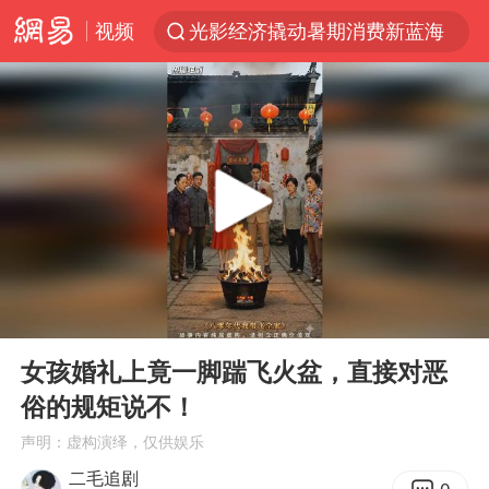
视频
光影经济撬动暑期消费新蓝海
马克·艾伦退出斯诺克中国公开赛
微信又有新功能，你可以“撤回”你的撤回了！
新疆优化调整景区内自驾服务费
上四休三，但降薪1000元，你接受吗？
情侣平潭拍日出坠崖1死1伤
夏日经济乘“热”而上 消费市场向“新”而行
00:00
10:18
白海豚将正面袭击贯穿浙江
Play
Ent
full
酒店回应车内过夜被收150元
女孩婚礼上竟一脚踹飞火盆，直接对恶
俗的规矩说不！
黄金牛市回来了吗
声明：虚构演绎，仅供娱乐
酒店花洒现排泄物住客索赔遭拒
二毛追剧