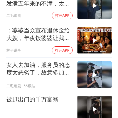
发泄五年来的不满，太解
气了！
二毛追剧
打开APP
：婆婆当众宣布退休金给
大嫂，年夜饭婆婆让我结
账，我冷笑，婆婆傻眼
林子说事
打开APP
女人去加油，服务员的态
度太恶劣了，故意多加油
多收钱！
二毛追剧
56跟贴
被赶出门的千万富翁