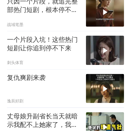
只因一个片段，就追完整
部热门短剧，根本停不下
来！
战域笔墨
一个片段入坑！这些热门
短剧让你追到停不下来
刺头体育
复仇爽剧来袭
逸辰好剧
丈母娘升副省长当天就暗
示我配不上她家了，我当