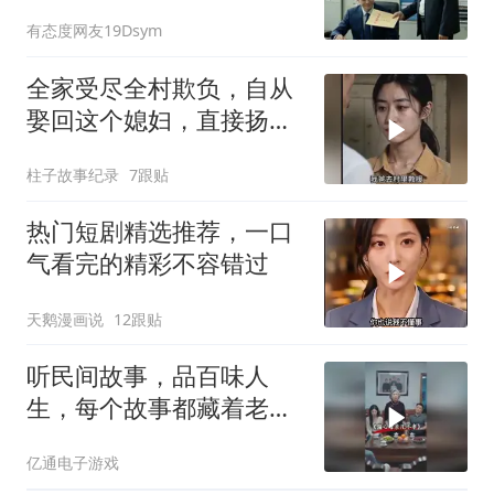
场签完分手书，走到门口
有态度网友19Dsym
拨通了一个电话
全家受尽全村欺负，自从
娶回这个媳妇，直接扬眉
吐气
柱子故事纪录
7跟贴
热门短剧精选推荐，一口
气看完的精彩不容错过
天鹅漫画说
12跟贴
听民间故事，品百味人
生，每个故事都藏着老祖
宗的智慧
亿通电子游戏