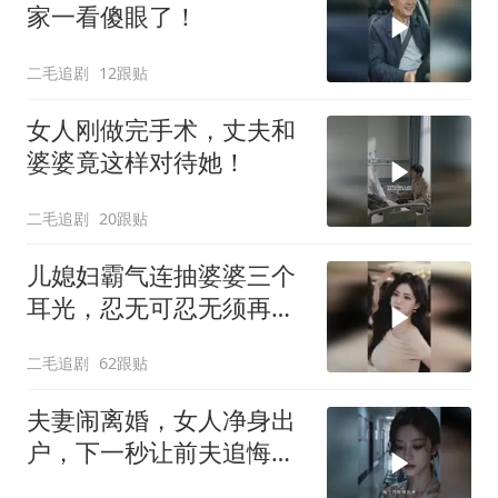
家一看傻眼了！
二毛追剧
12跟贴
女人刚做完手术，丈夫和
婆婆竟这样对待她！
二毛追剧
20跟贴
儿媳妇霸气连抽婆婆三个
耳光，忍无可忍无须再
忍，太解气了！
二毛追剧
62跟贴
夫妻闹离婚，女人净身出
户，下一秒让前夫追悔莫
及！