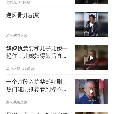
七夏光
61跟贴
逆风撕开骗局
游玩峡谷之巅
妈妈执意要和儿子儿媳一
起住，儿媳妇得知后直接
怒了！
二毛追剧
33跟贴
一个片段入坑整部好剧，
热门短剧推荐看到停不下
来
游玩峡谷之巅