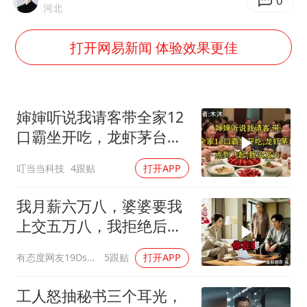
杭州全市有序停课
0
河北
36岁男演员成景区NPC后人气爆棚
打开网易新闻 体验效果更佳
全民健身事业高质量发展
台当局重金为“台独”织“皇帝新衣”
几元成本的AI广告导致千万市值蒸发
婶婶听说我请客带全家12
老挝国会主席赛宋蓬逝世
口霸坐开吃，龙虾茅台点
到飞起，我没发
乐享全民健身 共筑健康中国
叮当当科技
4跟贴
打开APP
我月薪六万八，婆婆要我
上交五万八，我拒绝后她
换了门锁，12天后我决意
有态度网友19Dsym
5跟贴
打开APP
离婚
工人怒抽秘书三个耳光，