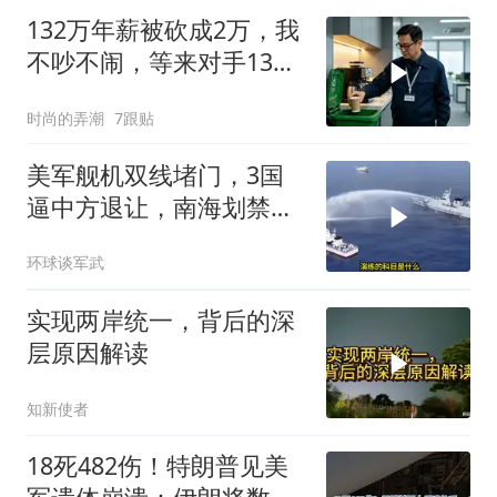
132万年薪被砍成2万，我
不吵不闹，等来对手13倍
年薪挖我
时尚的弄潮
7跟贴
美军舰机双线堵门，3国
逼中方退让，南海划禁
区，轰-6K已经挂弹
环球谈军武
实现两岸统一，背后的深
层原因解读
知新使者
18死482伤！特朗普见美