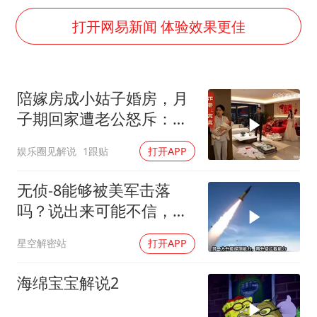
关之琳否认与27岁模特的恋情
打开网易新闻 体验效果更佳
多地要求领导干部带头休假
对话重庆地铁吐血女孩
中方回应日本广岛核爆81周年
陪嫁房成小姑子婚房，月
中国五箭齐发反制美国
子期回家遭老公怒斥：带
中国经济展现强大韧性和活力
女儿滚蛋！
娱乐圈见解说
1跟贴
打开APP
无侦-8能够被美军击落
吗？说出来可能不信，无
侦-8本身就是无解的阳
星空解密站
打开APP
谋，美军打不打都得吃大
亏
海绵宝宝解说2