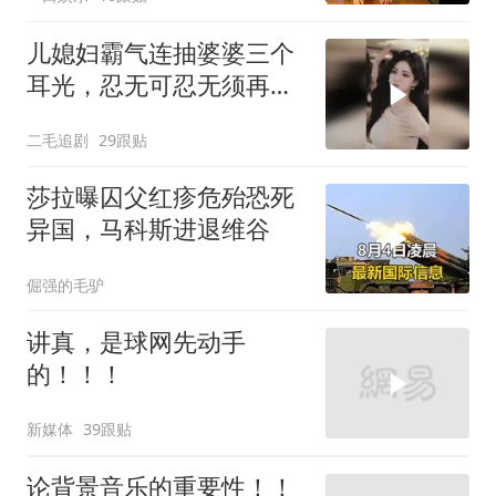
把车钥匙
儿媳妇霸气连抽婆婆三个
耳光，忍无可忍无须再
忍，太解气了！
二毛追剧
29跟贴
莎拉曝囚父红疹危殆恐死
异国，马科斯进退维谷
倔强的毛驴
讲真，是球网先动手
的！！！
新媒体
39跟贴
论背景音乐的重要性！！