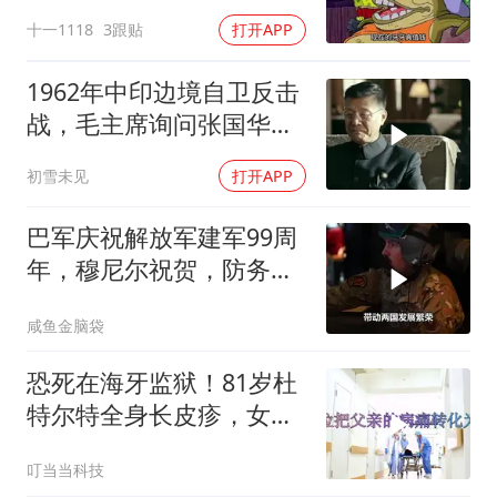
十一1118
3跟贴
打开APP
1962年中印边境自卫反击
战，毛主席询问张国华能
否获胜
初雪未见
打开APP
巴军庆祝解放军建军99周
年，穆尼尔祝贺，防务合
作再升级
咸鱼金脑袋
恐死在海牙监狱！81岁杜
特尔特全身长皮疹，女儿
悲痛做最坏打算2
叮当当科技