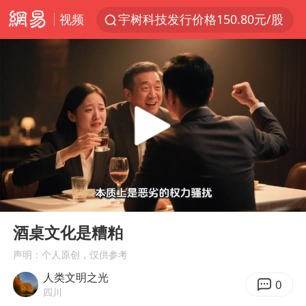
视频
宇树科技发行价格150.80元/股
我国编制完成新版全月地质图
台风白海豚即将进入48小时警戒线
郑国霖回应去景区上班被保安拦下
中央气象台发布台风黄色预警
80后女柜员逆袭成4200亿银行副行长
感觉全东北都在等7号
00:00
07:29
扎哈罗娃批广岛市长不提美国原子弹
Play
Ent
full
女子利用漏洞0元薅走3000多件家电
酒桌文化是糟粕
金饰克价大幅跳涨
声明：个人原创，仅供参考
人类文明之光
泰国一女公务员妆容引争议 本人回应
0
四川