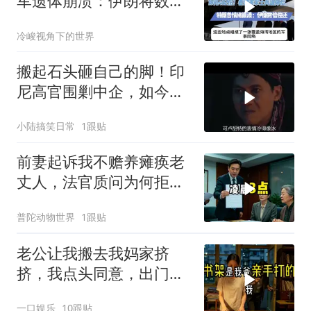
军遗体崩溃：伊朗将数倍
偿还
冷峻视角下的世界
搬起石头砸自己的脚！印
尼高官围剿中企，如今烂
摊子没人收
小陆搞笑日常
1跟贴
前妻起诉我不赡养瘫痪老
丈人，法官质问为何拒不
履行赡养义务
普陀动物世界
1跟贴
老公让我搬去我妈家挤
挤，我点头同意，出门时
顺手带走了3本房产证和2
一口娱乐
10跟贴