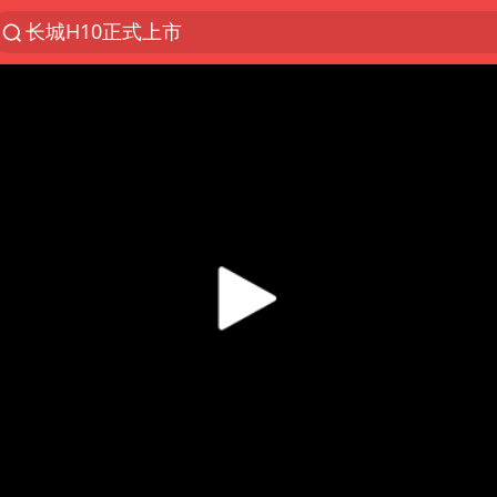
聚“绿”成势，结构转型活力足
金饰克价大幅跳涨
台风“白海豚”影响中国已成定局
苏泊尔回应AI广告低俗擦边剧情争议
印度暴发金迪普拉病毒
陕西柞水突发泥石流致1死2失联
“梅姨”已是老年人 死刑或适用受限
杭州一小区17楼玻璃幕墙爆裂
“梅姨”准确年龄仍未知
41岁女子为鼓励女儿考上985研究生
“事业单位招聘不是人情买卖”