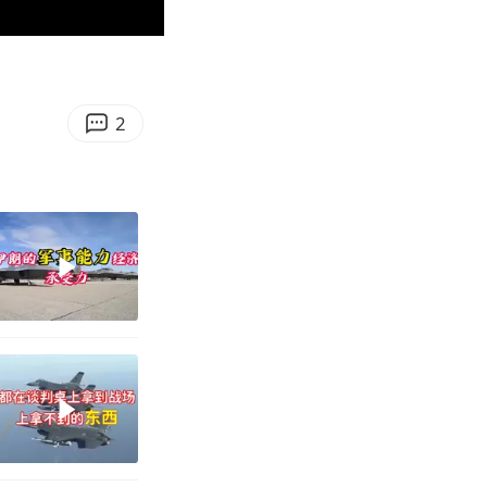
08:34
Enter
fullscreen
2