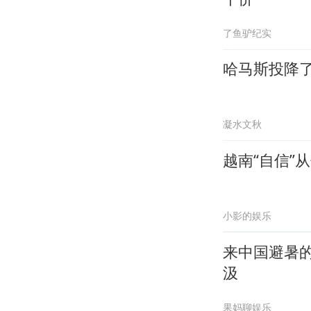
了鱼驴纪实
哈马斯投降
凝水文秋
越南“自信”
小影的娱乐
来中国避暑
汲
果妈聊娱乐