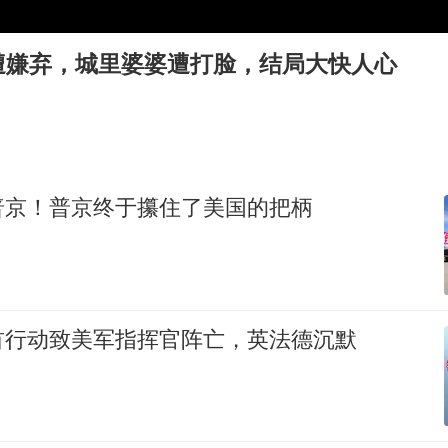
网红全程直播“荒岛改造”被查处
沪指震荡反弹涨0.57%
遭嫌弃，城里婆婆遭打脸，结局大快人心
杨某某拒服兵役 不得录用为公务员
新华社权威快报|我国编制完成新版全月地质图
知识产权强国建设驶入“快车道”
余承东口误将24999元电脑报成2499
普京！普京终于攥住了美国的把柄
中国经济展现强大韧性和活力
首行动致美军指挥官阵亡，英法德沉默