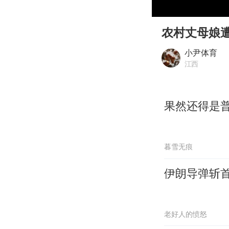
00:00
Play
农村丈母娘
小尹体育
江西
果然还得是
暮雪无痕
伊朗导弹斩
老好人的愤怒