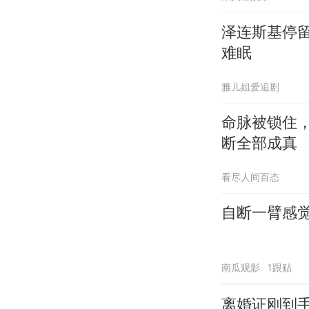
泽连斯基停
难眠
雅儿姐爱追剧
命脉被锁住
断全部成真
看尽人间百态
自断一臂感
南瓜观影
1跟贴
离婚证刚到