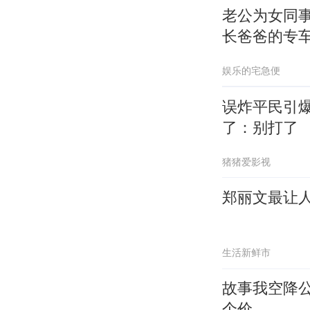
老公为女同
长爸爸的专
娱乐的宅急便
误炸平民引
了：别打了
猪猪爱影视
郑丽文最让
生活新鲜市
故事我空降
个价