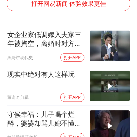
男子结婚8年3个女儿都不是亲生
打开网易新闻 体验效果更佳
手机真会“偷听”我们说话吗
轰-6K到底是不是战略轰炸机
女企业家低调嫁入夫家三
“皋”在低处
年被掏空，离婚时对方才
面对面丨蔡磊：与渐冻症抗争 纵使不敌 也不屈服
知她真实身价
黑哥讲现代史
打开APP
5万小车卖不动 微型代步车集体遇冷
加沙约14万栋建筑被完全摧毁
现实中绝对有人这样玩
从科技创新看开局起步的时与势
蒙奇奇剪辑
打开APP
守候幸福：儿子喝个烂
醉，婆婆却骂儿媳不懂
事，下秒儿媳呛回去！