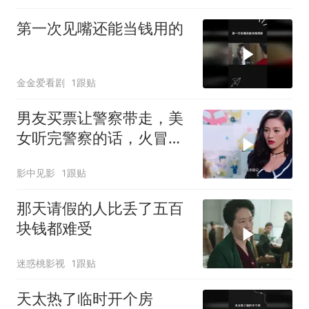
第一次见嘴还能当钱用的
金金爱看剧
1跟贴
男友买票让警察带走，美
女听完警察的话，火冒三
丈
影中见影
1跟贴
那天请假的人比丢了五百
块钱都难受
迷惑桃影视
1跟贴
天太热了临时开个房