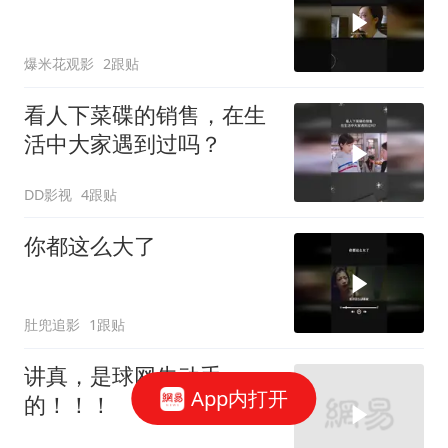
爆米花观影
2跟贴
看人下菜碟的销售，在生
活中大家遇到过吗？
DD影视
4跟贴
你都这么大了
肚兜追影
1跟贴
讲真，是球网先动手
App内打开
的！！！