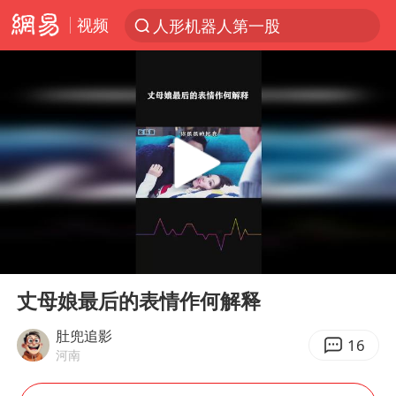
视频
人形机器人第一股
台风“白海豚”登陆 各地各部门全力应对
多地银行上调存款利率
上海地铁4条线路全线停运
4.2平卫生间补漏注胶花1.55万
白海豚路径图
宇树申购 中一签有望赚20万元
00:00
00:18
今日有3只新股申购
Play
Ent
full
武汉3名城管协管员殴打摊主被刑拘
丈母娘最后的表情作何解释
白海豚可深入内陆制造大范围风雨
肚兜追影
16
河南
NBA传奇教练老尼尔森去世