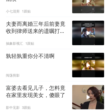
小七混剪
1跟贴
夫妻而离婚三年后前妻竟
收到律师送来的遗嘱打开
后崩溃大哭
抽象影视汇
1跟贴
孰轻孰重你分不清啊
闯荡剪影
富婆去看见儿子，怎料竟
在家里发现美女，傻眼了
影中见影
3跟贴