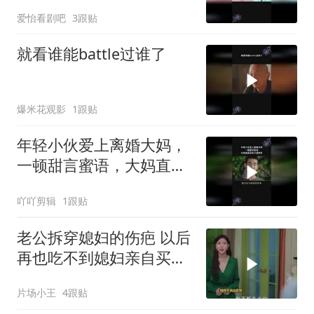
爱怡看剧吧
3跟贴
就看谁能battle过谁了
爆米花观影
1跟贴
年轻小伙爱上离婚大妈，
一顿甜言蜜语，大妈直接
妥协不再挣扎
吖吖剪辑
1跟贴
老公拆穿媳妇的伤疤 以后
再也吃不到媳妇亲自买的
面包了
片场小王
4跟贴