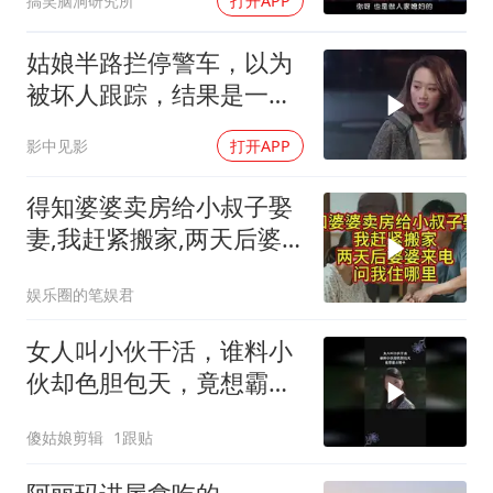
搞笑脑洞研究所
打开APP
姑娘半路拦停警车，以为
被坏人跟踪，结果是一场
误会
影中见影
打开APP
得知婆婆卖房给小叔子娶
妻,我赶紧搬家,两天后婆
婆来电问我住哪里
娱乐圈的笔娱君
女人叫小伙干活，谁料小
伙却色胆包天，竟想霸占
嫂子
傻姑娘剪辑
1跟贴