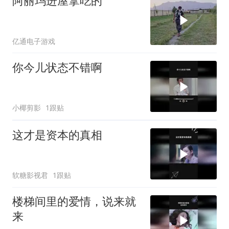
阿丽玛进屋拿吃的
亿通电子游戏
你今儿状态不错啊
小椰剪影
1跟贴
这才是资本的真相
软糖影视君
1跟贴
楼梯间里的爱情，说来就
来