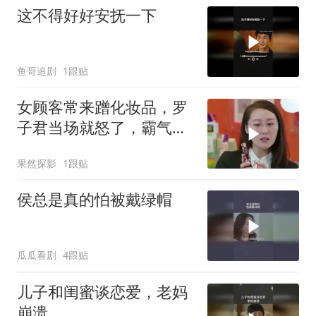
这不得好好安抚一下
鱼哥追剧
1跟贴
女顾客常来蹭化妆品，罗
子君当场就怒了，霸气回
击场面超燃
果然探影
1跟贴
侯总是真的怕被戴绿帽
瓜瓜看剧
4跟贴
儿子和闺蜜谈恋爱，老妈
崩溃