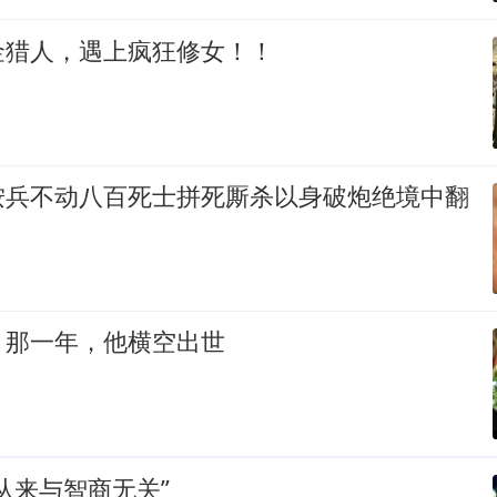
金猎人，遇上疯狂修女！！
按兵不动八百死士拼死厮杀以身破炮绝境中翻
：那一年，他横空出世
从来与智商无关”