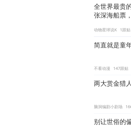
全世界最贵的
张深海船票，
动物星球说K
1跟贴
简直就是童
不看动漫
147跟贴
两大赏金猎
脑洞编剧小剧场
1
别让世俗的偏