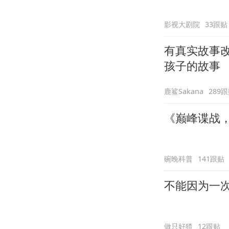
影视大剧院
33跟贴
有真实故事
孩子的故事
鹿鲨Sakana
289
《巅峰谍战
碗晚科普
141跟贴
不能因为一
做只好猹
12跟贴