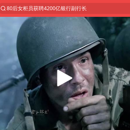
80后女柜员获聘4200亿银行副行长
郑国霖回应去景区上班被保安拦下
金饰克价大幅跳涨
多地要求领导干部带头休假
女子利用漏洞0元薅走3000多件家电
24小时不关空调 电费会更低吗
中国五箭齐发反制美国
深圳地面沉降致车辆损坏系谣言
龚宝冬烈士安葬仪式举行
浙江舟山21条水上客运航线停航
中央气象台发布台风黄色预警