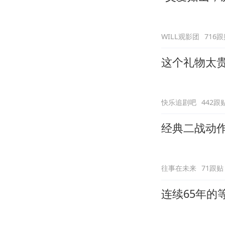
WILL观影团
716
这个礼物太
快乐追剧吧
442跟
经典二战动
往事在未来
71跟贴
连续65年