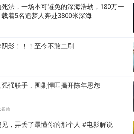
死法，一场本可避免的深海浩劫，180万一
载着5名追梦人奔赴3800米深海
年阴影！！！至今不敢二刷
人强强联手，围剿悍匪揭开陈年恩怨
66跟贴
见，弄丢了最懂你的那个人 #电影解说