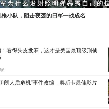
狄龙7300万提前续约值不值
“梅姨”准确年龄仍未知
机枪小队，阻击夜袭的日军一战成名
新华社权威快报|我国编制完成新版全月地质图
今年4位周星驰电影配角去世
号召领导带头休假 是大家不想休吗
中国经济展现强大韧性和活力
编！看得头皮发麻，这才是美国最顶级刑侦
能
跟贴
9年伊朗人质危机”事件改编，奥斯卡最佳影片