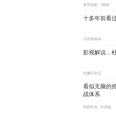
壹哥追剧
7跟贴
十多年前看
大的漠叔叔
影视解说，
优趣纪史记
看似无脑的
战体系
简影时光
81跟贴