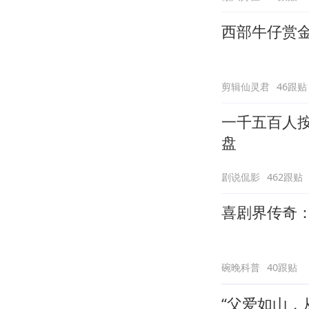
西部牛仔赏
剪辑仙灵君
46跟贴
一千五百人
盘
剧说侃影
462跟贴
喜剧界传奇
碗晚科普
40跟贴
“父爱如山，