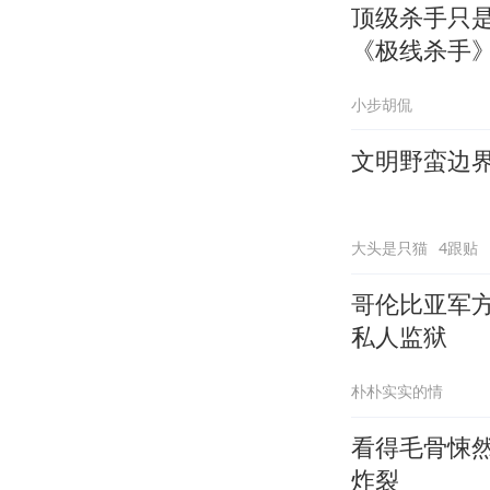
顶级杀手只
《极线杀手
小步胡侃
文明野蛮边
大头是只猫
4跟贴
哥伦比亚军方
私人监狱
朴朴实实的情
看得毛骨悚
炸裂