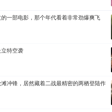
过的一部电影，那个年代看着非常劲爆爽飞
杜立特空袭
抢滩冲锋，居然藏着二战最精密的两栖登陆作