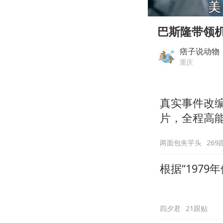
00:00
Play
巴斯隆带领
痞子说动物
重庆
真实事件改
片，全程高
两面包夹芋头
269
根据“197
四夕君
21跟贴