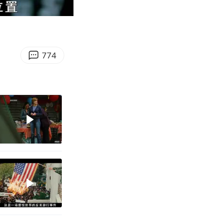
11:28
Enter
fullscreen
774